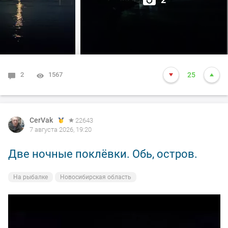
2
1567
25
CerVak
22643
7 августа 2026, 19:20
Две ночные поклёвки. Обь, остров.
На рыбалке
Новосибирская область