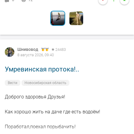
1
0
Шнивовод
24483
8 августа 2026, 09:40
Умревинская протока!..
Вести
Новосибирская область
Доброго здоровья Друзья!
Как хорошо жить на даче где есть водоём!
Поработал,поехал порыбачить!