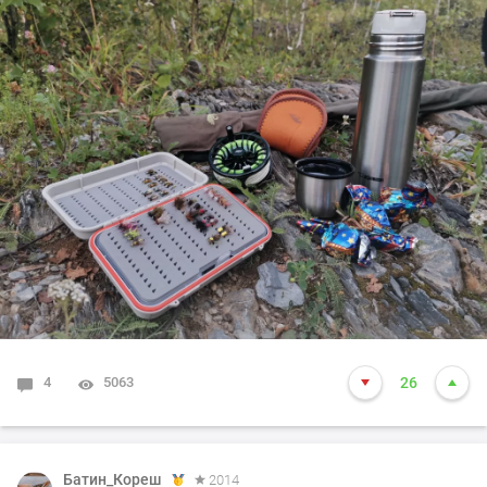
4
5063
26
Батин_Кореш
2014