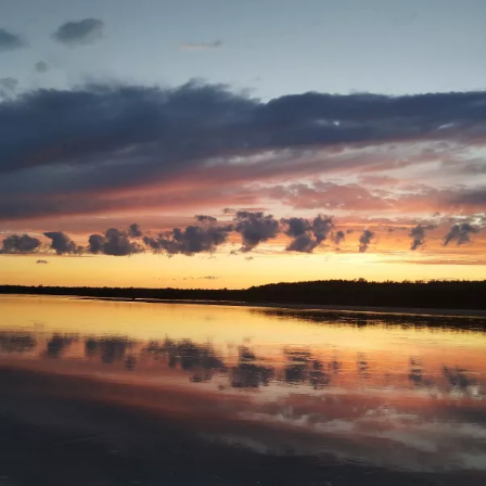
насладился,рыбу поймал,закат был волшебный!
Ну а вам Друзья желаю НХНЧ и чтобы от рыболовного
процесса вы получали только приятные впечатления!
С уважением Шнивовод!🤝