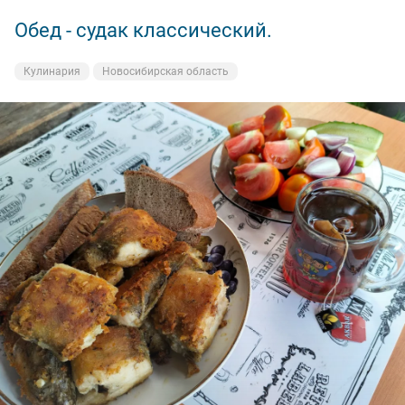
Обед - судак классический.
Вечерка.
Кулинария
На рыбалке
Новосибирская область
Новосибирская область