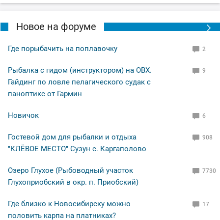
Новое на форуме
Где порыбачить на поплавочку
2
Рыбалка с гидом (инструктором) на ОВХ.
9
Гайдинг по ловле пелагического судак с
паноптикс от Гармин
Новичок
6
Гостевой дом для рыбалки и отдыха
908
"КЛЁВОЕ МЕСТО" Сузун с. Каргаполово
Озеро Глухое (Рыбоводный участок
7730
Глухоприобский в окр. п. Приобский)
Где близко к Новосибирску можно
17
половить карпа на платниках?