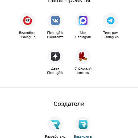
Видеоблог
FishingSib
Max
Телеграм
FishingSib
Вконтакте
FishingSib
FishingSib
Дзен
Сибирский
FishingSib
охотник
Cоздатели
Разработано
Вакансии в