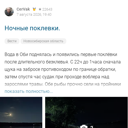
CerVak
22643
7 августа 2026, 19:40
Ночные поклевки.
Вести
Новосибирская область
Вода в Оби поднялась и появились первые поклёвки
после длительного безклевья. С 22ч до 1часа сначала
щука на забросе противоходом по границе обратки,
затем спустя час судак при проходе воблера над
зарослями травы. Обе рыбы прочно сели на тройники
показать полностью...
и при чистке оказались с пустыми желудками. Ждем
дальнейших поклёвок.
2