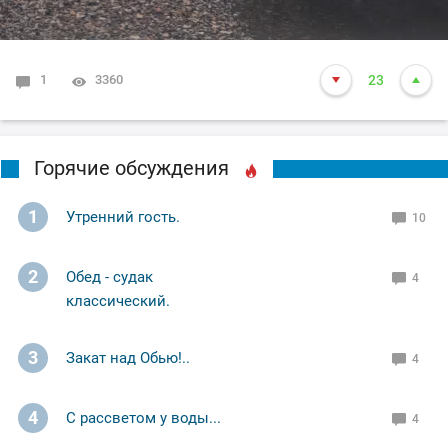
1
3360
23
Горячие обсуждения
1
Утренний гость.
10
2
Обед - судак
4
классический.
3
Закат над Обью!..
4
4
С рассветом у воды...
4