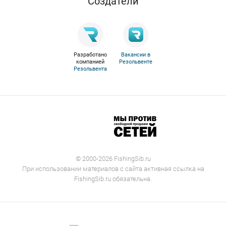
Cоздатели
Разработано
Вакансии в
компанией
Резольвенте
Резольвента
© 2000-2026 FishingSib.ru
При использовании материалов с сайта активная ссылка на
FishingSib.ru обязательна.