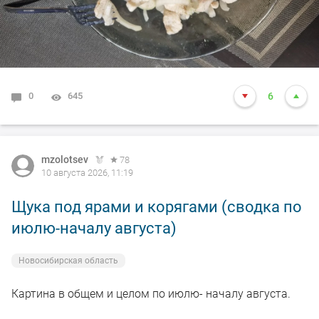
0
645
6
mzolotsev
78
10 августа 2026, 11:19
Щука под ярами и корягами (сводка по
июлю-началу августа)
Новосибирская область
Картина в общем и целом по июлю- началу августа.