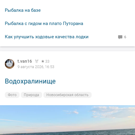
Рыбалка на базе
Рыбалка с гидом на плато Путорана
Как улучшить ходовые качества лодки
6
t.van16
t.van16
t.van16
t.van16
33
33
33
33
9 августа 2026, 16:53
9 августа 2026, 16:53
9 августа 2026, 16:53
9 августа 2026, 16:53
Водохралинище
Водохралинище
Водохралинище
Водохралинище
Фото
Фото
Фото
Фото
Природа
Природа
Природа
Природа
Новосибирская область
Новосибирская область
Новосибирская область
Новосибирская область