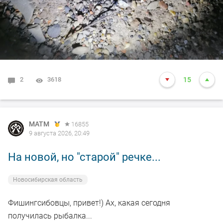
на более позднее, но стоять до 3 ночи - просто не
вывожу))) Кто в тех краях ночью выходит искать
судака - подскажите как у вас результат в этом сезоне?
2
3618
15
MATM
16855
9 августа 2026, 20:49
На новой, но "старой" речке...
Новосибирская область
Фишингсибовцы, привет!) Ах, какая сегодня
получилась рыбалка...