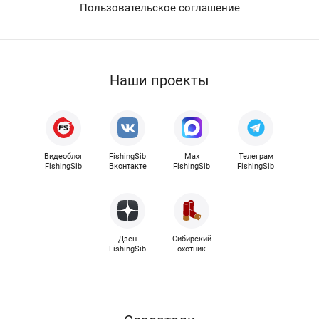
Пользовательское соглашение
Наши проекты
Видеоблог
FishingSib
Max
Телеграм
FishingSib
Вконтакте
FishingSib
FishingSib
Дзен
Сибирский
FishingSib
охотник