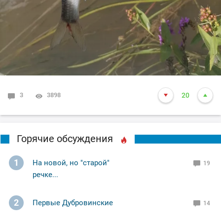
3
3898
20
Горячие обсуждения
1
На новой, но "старой"
19
речке...
2
Первые Дубровинские
14