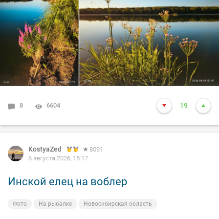
8
6604
19
KostyaZed
8091
8 августа 2026, 15:17
Инской елец на воблер
Фото
На рыбалке
Новосибирская область