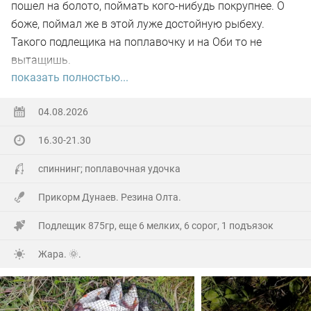
пошел на болото, поймать кого-нибудь покрупнее. О
боже, поймал же в этой луже достойную рыбеху.
Такого подлещика на поплавочку и на Оби то не
вытащишь.
показать полностью...
Ну а так все как обычно, свои 2.5 кг белой рыбы
поймал.
04.08.2026
16.30-21.30
На заказе еще покидал спиннинг. Поймал 8 наников.
Отпустил, и пошел домой.
спиннинг; поплавочная удочка
Прикорм Дунаев. Резина Олта.
Подлещик 875гр, еще 6 мелких, 6 сорог, 1 подъязок
Жара. 🌞.