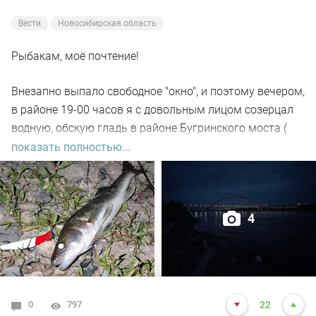
Вести
Новосибирская область
Рыбакам, моё почтение!
Внезапно выпало свободное "окно", и поэтому вечером,
в районе 19-00 часов я с довольным лицом созерцал
водную, обскую гладь в районе Бугринского моста (
правый берег).
показать полностью...
Отдыхающего люда просто тьма, и на берегу ,и на
воде. Сапы, катера, гидроциклы всяких мастей
4
поднимали нехилую волну до самой темноты.
По сути: рыбалил только на спиннинг, помощниками
выступили "вертушки" и воблера.
0
797
22
С вечера поклёвок не увидел. Наступило тёмное время.