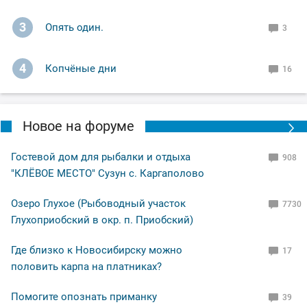
3
Опять один.
3
4
Копчёные дни
16
Новое на форуме
Гостевой дом для рыбалки и отдыха
908
"КЛЁВОЕ МЕСТО" Сузун с. Каргаполово
Озеро Глухое (Рыбоводный участок
7730
Глухоприобский в окр. п. Приобский)
Где близко к Новосибирску можно
17
половить карпа на платниках?
Помогите опознать приманку
39