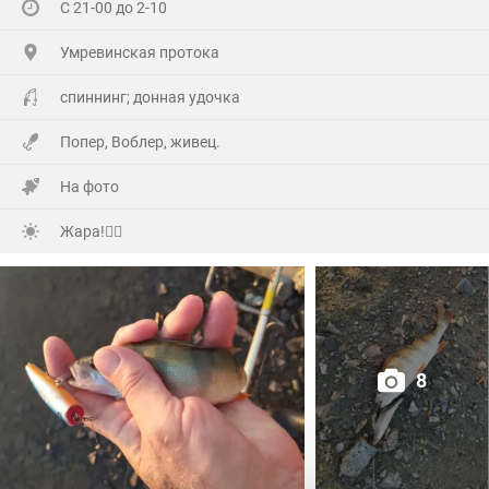
С 21-00 до 2-10
Гостей понаехало(со всех Волостей),сюрприз устроили
Умревинская протока
кумовья из Бердска!😲
спиннинг; донная удочка
Далековато ехать,но они ничего не сказав,не зная
Попер, Воблер, живец.
точного адреса (потому как первый раз приехали)по
навигатору, полвосьмого утра уже сигналили под
На фото
окнами!
Жара!🙂‍↕️
А мы уже с ночи начали отмечать и легли уже часа в
три !
Но я был очень рад их приезду!🤗
8
Много добрых слов было сказано, конечно подарков,ну
и выпито (Самсона) немало!🫣
Вчера все гости разъехались и я решил попробовать