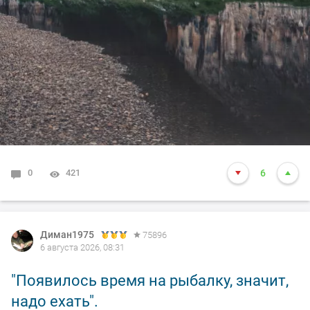
0
421
6
Диман1975
75896
6 августа 2026, 08:31
"Появилось время на рыбалку, значит,
надо ехать".