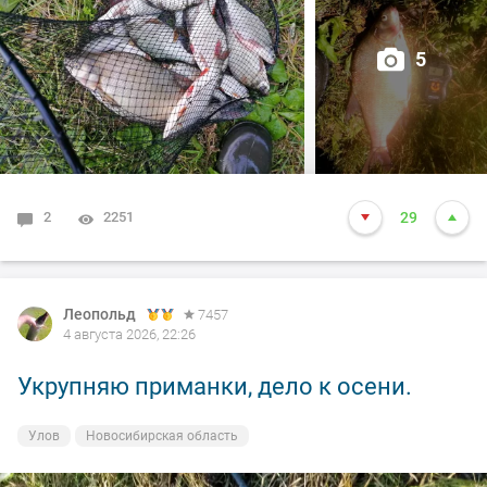
5
2
2251
29
Леопольд
7457
4 августа 2026, 22:26
Укрупняю приманки, дело к осени.
Улов
Новосибирская область