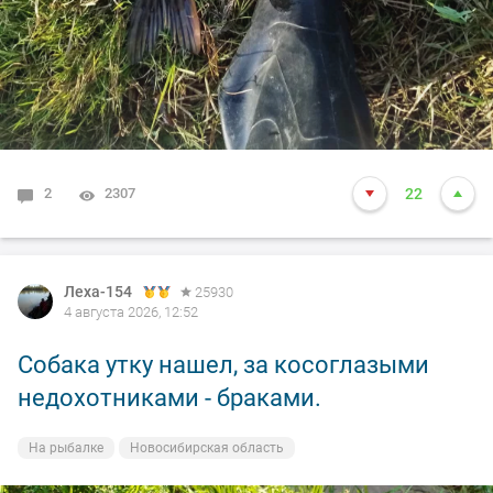
2
2307
22
Леха-154
25930
4 августа 2026, 12:52
Собака утку нашел, за косоглазыми
недохотниками - браками.
На рыбалке
Новосибирская область