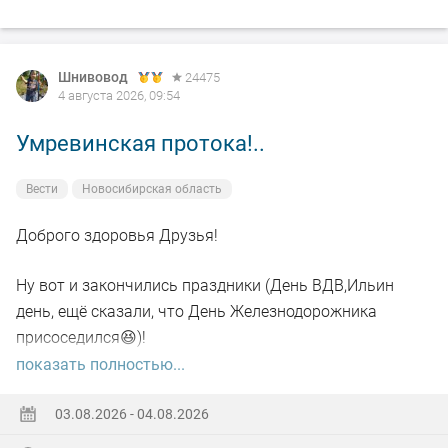
Шнивовод
24475
4 августа 2026, 09:54
Умревинская протока!..
Вести
Новосибирская область
Доброго здоровья Друзья!
Ну вот и закончились праздники (День ВДВ,Ильин
день, ещё сказали, что День Железнодорожника
присоседился😆)!
показать полностью...
А самое главное отметил своё День рождения!🥳
03.08.2026 - 04.08.2026
Хоть и не Юбилей,а гульнули на Славу!