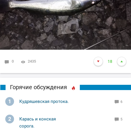
Ну а вам Друзья желаю НХНЧ и клёвых рыбалок!
С уважением Шнивовод!🤝
0
2435
18
Горячие обсуждения
1
Кудряшевская протока.
6
2
Карась и конская
5
сорога.