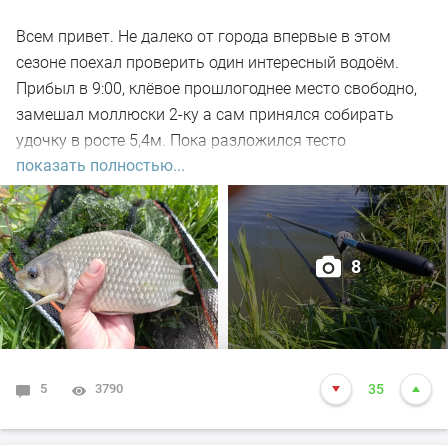
Всем привет. Не далеко от города впервые в этом
сезоне поехал проверить один интересный водоём.
Прибыл в 9:00, клёвое прошлогоднее место свободно,
замешал моллюски 2-ку а сам принялся собирать
удочку в росте 5,4м. Пока разложился тесто
показать полностью...
настоялось, 5-ть закормочных забросов и в бой.
Заброс за забросом, рыба кормится, видно по
характерным пузырям на воде а поклёвок нет. Минут
через 30-ть на очередном забросе подъём поплавка,
8
подсекаю, есть. Удочка в дугу, с глубины в 2-а метра не
сразу поднял на поверхность, достойный боец,
сопротивлялся до последнего но я его взял. Красавец
карась открыл счёт, на вскидку 500гр. Заброс за
забросом, тишина, поднялся ветер, пошла волна.
5
3790
35
Поклёвки редкие но меткие, видно слом погоды внёс
свои коррективы в активности рыбы. Максимум