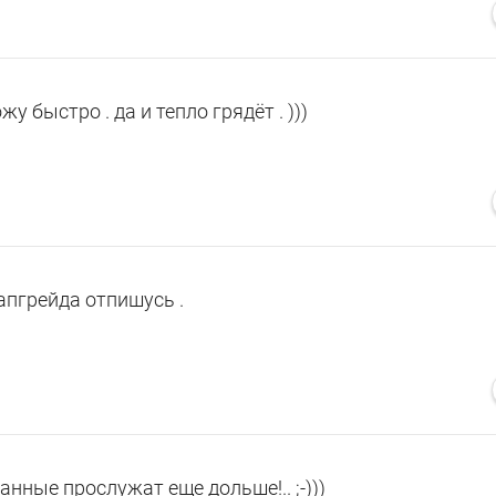
жу быстро . да и тепло грядёт . )))
апгрейда отпишусь .
ованные прослужат еще дольше!.. ;-)))