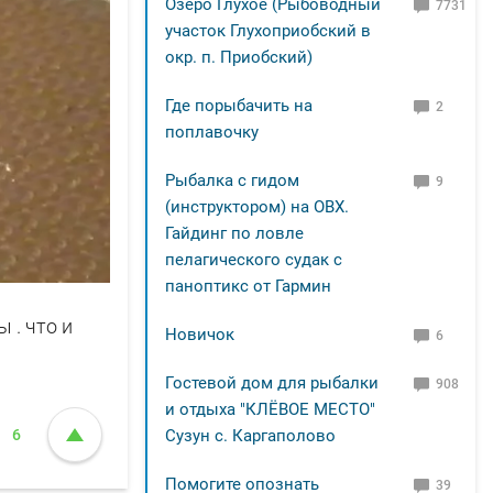
Озеро Глухое (Рыбоводный
7731
участок Глухоприобский в
окр. п. Приобский)
Где порыбачить на
2
поплавочку
Рыбалка с гидом
9
(инструктором) на ОВХ.
Гайдинг по ловле
пелагического судак с
паноптикс от Гармин
 . что и
Новичок
6
Гостевой дом для рыбалки
908
и отдыха "КЛЁВОЕ МЕСТО"
6
Сузун с. Каргаполово
Помогите опознать
39