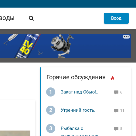
 ВОДЫ
Вход
Горячие обсуждения
1
Закат над Обью!..
6
2
Утренний гость.
11
3
Рыбалка с
5
результатом ноль.