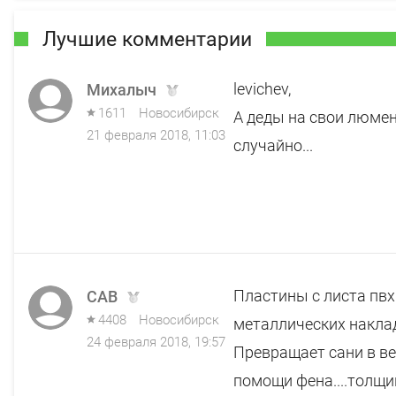
Лучшие комментарии
levichev,
Михалыч
1611
Новосибирск
А деды на свои люме
21 февраля 2018, 11:03
случайно...
Пластины с листа пвх
САВ
4408
Новосибирск
металлических наклад
24 февраля 2018, 19:57
Превращает сани в веч
помощи фена....толщи