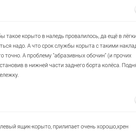
бы такое корыто в наледь провалилось, да ещё в лёгк
аться надо. А что срок службы корыта с такими накл
то точно. А проблему "абразивных обочин" (и прочих
установив в нижней части заднего борта колёса. Подн
тележку.
левый ящик-корыто, прилипает очень хорошо,хрен