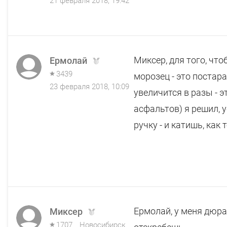
21 февраля 2018, 19:42
Миксер, для того, что
Ермолай
3439
морозец - это постар
23 февраля 2018, 10:09
увеличится в разы - э
асфальтов) я решил, 
ручку - и катишь, как 
Ермолай, у меня дюра
Миксер
1707
Новосибирск