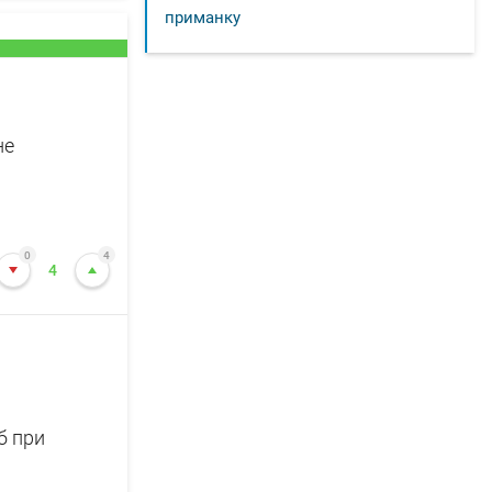
приманку
не
0
4
4
б при