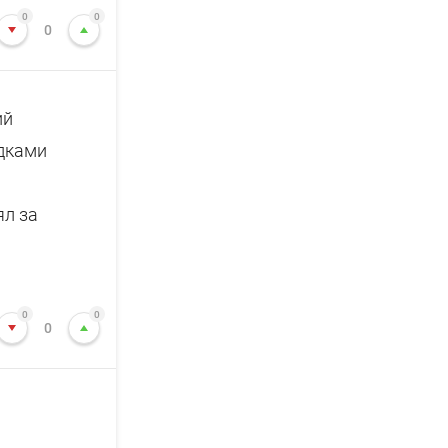
0
0
0
ий
адками
ял за
0
0
0