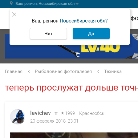
Ваш регион: Новосибирская обл
ВЕСТИ
Ф
Ваш регион
Новосибирская обл?
Нет
Да
Главная
Рыболовная фотогалерея
Техника
теперь прослужат дольше точно
levichev
1999
Краснообск
20 февраля 2018, 23:01