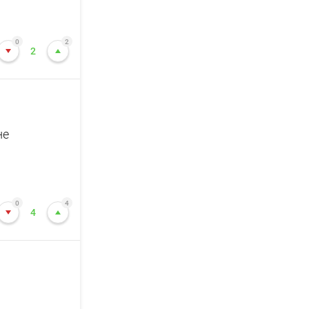
0
2
2
не
0
4
4