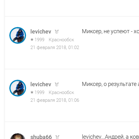
Миксер, не успеют - хо
levichev
1999
Краснообск
21 февраля 2018, 01:02
Миксер, о результате 
levichev
1999
Краснообск
21 февраля 2018, 01:06
levichev...Андрей, а к
shuba66