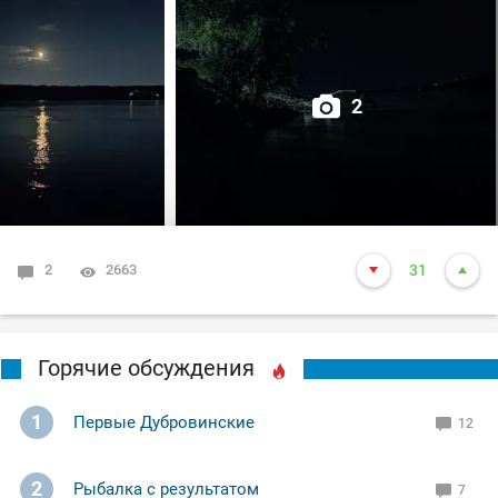
2
2
2663
31
Горячие обсуждения
1
Первые Дубровинские
12
2
Рыбалка с результатом
7