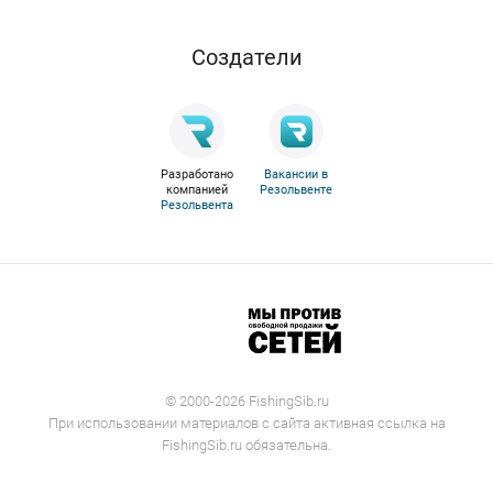
Cоздатели
Разработано
Вакансии в
компанией
Резольвенте
Резольвента
© 2000-2026 FishingSib.ru
При использовании материалов с сайта активная ссылка на
FishingSib.ru обязательна.