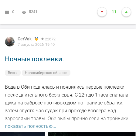
0
5241
11
CerVak
22672
7 августа 2026, 19:40
Ночные поклевки.
Вести
Новосибирская область
Вода в Оби поднялась и появились первые поклёвки
после длительного безклевья. С 22ч до 1часа сначала
щука на забросе противоходом по границе обратки,
затем спустя час судак при проходе воблера над
зарослями травы. Обе рыбы прочно сели на тройники
показать полностью...
и при чистке оказались с пустыми желудками. Ждем
дальнейших поклёвок.