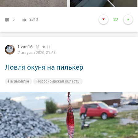
вам нхнч!!!
5
2813
27
t.van16
11
7 августа 2026, 21:48
Ловля окуня на пилькер
На рыбалке
Новосибирская область