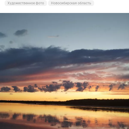
получил,а вот на донку поймал две щучки,и две
Художественное фото
Новосибирская область
судаковые поклёвки, но поторопился!🥴
И всё равно остался доволен, поклёвками
насладился,рыбу поймал,закат был волшебный!
Ну а вам Друзья желаю НХНЧ и чтобы от рыболовного
процесса вы получали только приятные впечатления!
С уважением Шнивовод!🤝