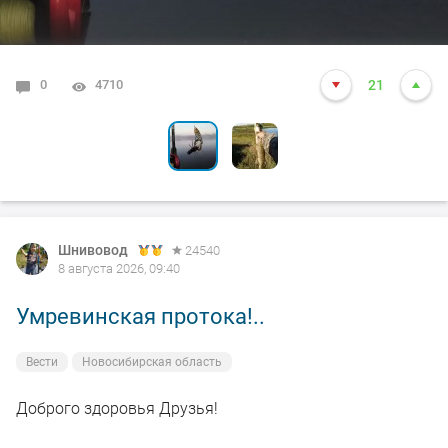
0
0
4710
3445
21
9
Шнивовод
24540
8 августа 2026, 09:40
Умревинская протока!..
Вести
Новосибирская область
Доброго здоровья Друзья!