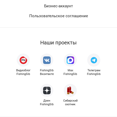
Бизнес-аккаунт
Пользовательское соглашение
Наши проекты
Видеоблог
FishingSib
Max
Телеграм
FishingSib
Вконтакте
FishingSib
FishingSib
Дзен
Сибирский
FishingSib
охотник