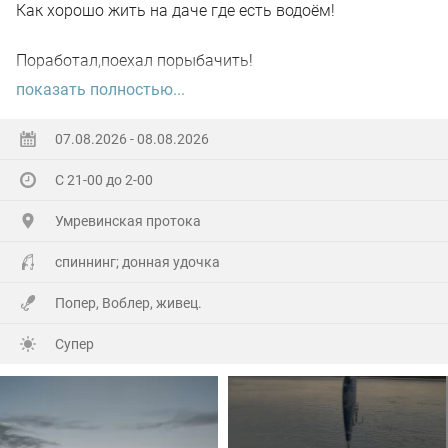
Как хорошо жить на даче где есть водоём!
Поработал,поехал порыбачить!
показать полностью...
Вот так я и поступил вчера, сначала
поработал"цирюльником" 😂в теплицах!
07.08.2026 - 08.08.2026
С 21-00 до 2-00
А вечером захотелось повторить предыдущее "ночное
рандеву"!
Умревинская протока
Прибыл на берег в девять часов,и что я вижу 😲,
спиннинг; донная удочка
уровень поднялся см.40-50!!!
Попер, Воблер, живец.
По поверхности плывёт мусор(ветки,трава и иногда
Супер
целые пласты засохшей тины)🫣
С мальком проблем не было,сразу зарядил донку и
вдруг окунь начал гонять малька!😳