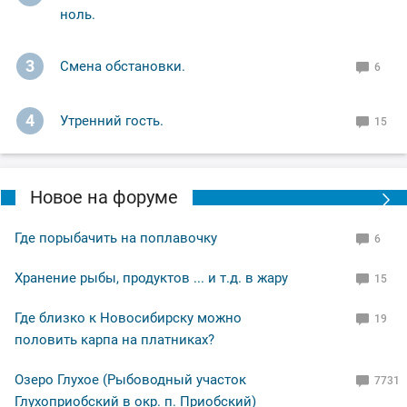
ноль.
3
Смена обстановки.
6
4
Утренний гость.
15
Новое на форуме
Где порыбачить на поплавочку
6
Хранение рыбы, продуктов ... и т.д. в жару
15
Где близко к Новосибирску можно
19
половить карпа на платниках?
Озеро Глухое (Рыбоводный участок
7731
Глухоприобский в окр. п. Приобский)