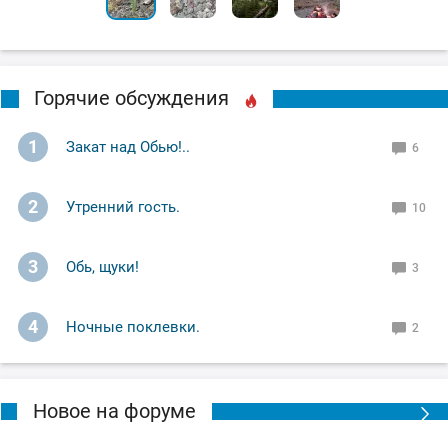
Горячие обсуждения
1
Закат над Обью!..
6
2
Утренний гость.
10
3
Обь, щуки!
3
4
Ночные поклевки.
2
Новое на форуме