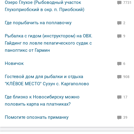
Озеро Глухое (Рыбоводный участок
7731
Глухоприобский в окр. п. Приобский)
Где порыбачить на поплавочку
2
Рыбалка с гидом (инструктором) на ОВХ.
9
Гайдинг по ловле пелагического судак с
паноптикс от Гармин
Новичок
6
Гостевой дом для рыбалки и отдыха
908
"КЛЁВОЕ МЕСТО" Сузун с. Каргаполово
Где близко к Новосибирску можно
17
половить карпа на платниках?
Помогите опознать приманку
39