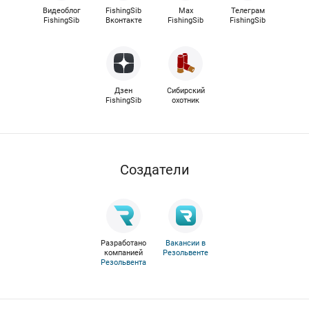
Видеоблог
FishingSib
Max
Телеграм
FishingSib
Вконтакте
FishingSib
FishingSib
Дзен
Сибирский
FishingSib
охотник
Cоздатели
Разработано
Вакансии в
компанией
Резольвенте
Резольвента