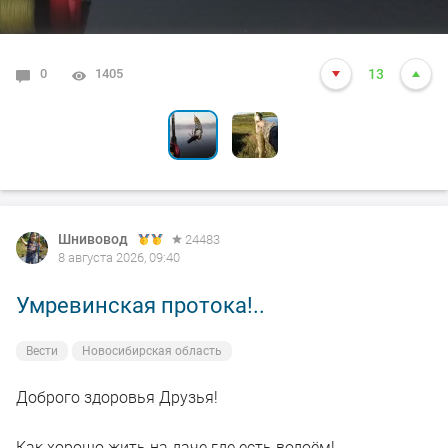
0
0
1405
1373
13
4
Шнивовод
24483
8 августа 2026, 09:40
Умревинская протока!..
Вести
Новосибирская область
Доброго здоровья Друзья!
Как хорошо жить на даче где есть водоём!