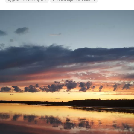
судаковые поклёвки, но поторопился!🥴
И всё равно остался доволен, поклёвками
насладился,рыбу поймал,закат был волшебный!
Ну а вам Друзья желаю НХНЧ и чтобы от рыболовного
процесса вы получали только приятные впечатления!
С уважением Шнивовод!🤝