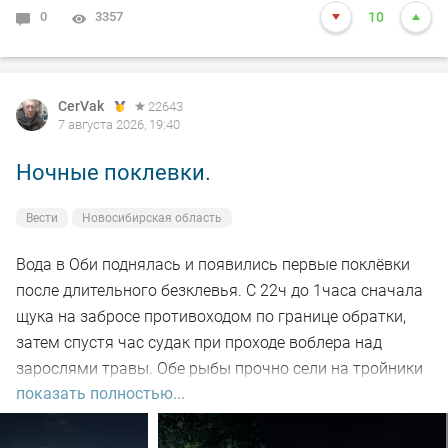
0
3357
10
CerVak
22643
7 августа 2026, 19:40
Ночные поклевки.
Вести
Новосибирская область
Вода в Оби поднялась и появились первые поклёвки
после длительного безклевья. С 22ч до 1часа сначала
щука на забросе противоходом по границе обратки,
затем спустя час судак при проходе воблера над
зарослями травы. Обе рыбы прочно сели на тройники
показать полностью...
и при чистке оказались с пустыми желудками. Ждем
дальнейших поклёвок.