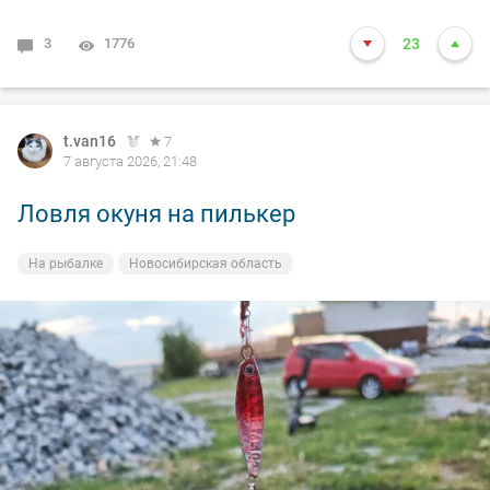
3
1776
23
t.van16
7
7 августа 2026, 21:48
Ловля окуня на пилькер
На рыбалке
Новосибирская область