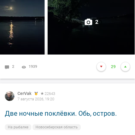
2
2
1939
29
CerVak
22643
7 августа 2026, 19:20
Две ночные поклёвки. Обь, остров.
На рыбалке
Новосибирская область