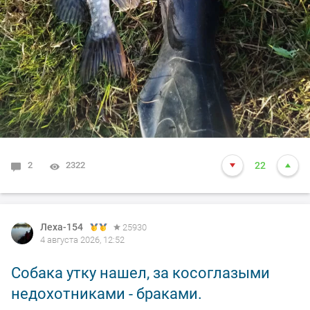
2
2322
22
Леха-154
25930
4 августа 2026, 12:52
Собака утку нашел, за косоглазыми
недохотниками - браками.