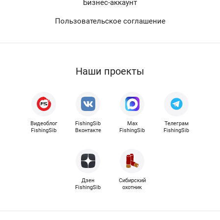
Бизнес-аккаунт
Пользовательское соглашение
Наши проекты
Видеоблог
FishingSib
Max
Телеграм
FishingSib
Вконтакте
FishingSib
FishingSib
Дзен
Сибирский
FishingSib
охотник