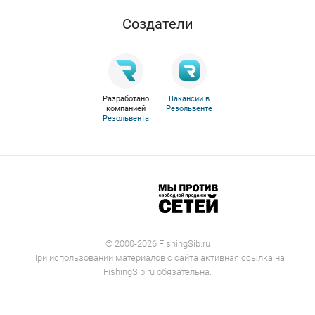
Cоздатели
Разработано
Вакансии в
компанией
Резольвенте
Резольвента
© 2000-2026 FishingSib.ru
При использовании материалов с сайта активная ссылка на
FishingSib.ru обязательна.