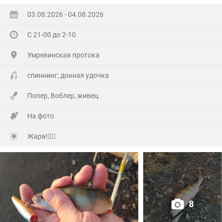
А самое главное отметил своё День рождения!🥳
03.08.2026 - 04.08.2026
Хоть и не Юбилей,а гульнули на Славу!
С 21-00 до 2-10
Гостей понаехало(со всех Волостей),сюрприз устроили
Умревинская протока
кумовья из Бердска!😲
спиннинг; донная удочка
Далековато ехать,но они ничего не сказав,не зная
Попер, Воблер, живец.
точного адреса (потому как первый раз приехали)по
навигатору, полвосьмого утра уже сигналили под
На фото
окнами!
Жара!🙂‍↕️
А мы уже с ночи начали отмечать и легли уже часа в
три !
Но я был очень рад их приезду!🤗
8
Много добрых слов было сказано, конечно подарков,ну