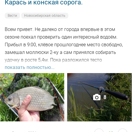
Карась и конская сорога.
Вести
Новосибирская область
Всем привет. Не далеко от города впервые в этом
сезоне поехал проверить один интересный водоём.
Прибыл в 9:00, клёвое прошлогоднее место свободно,
замешал моллюски 2-ку а сам принялся собирать
удочку в росте 5,4м. Пока разложился тесто
показать полностью...
настоялось, 5-ть закормочных забросов и в бой.
Заброс за забросом, рыба кормится, видно по
характерным пузырям на воде а поклёвок нет. Минут
через 30-ть на очередном забросе подъём поплавка,
8
подсекаю, есть. Удочка в дугу, с глубины в 2-а метра не
сразу поднял на поверхность, достойный боец,
сопротивлялся до последнего но я его взял. Красавец
карась открыл счёт, на вскидку 500гр. Заброс за
забросом, тишина, поднялся ветер, пошла волна.