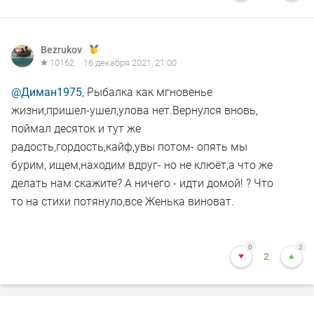
Bezrukov
10162
16 декабря 2021, 21:00
@Диман1975
, Рыбалка как мгновенье
жизни,пришел-ушел,улова нет.Вернулся вновь,
поймал десяток и тут же
радость,гордость,кайф,увы потом- опять мы
бурим, ищем,находим вдруг- но не клюёт,а что же
делать нам скажите? А ничего - идти домой! ? Что
то на стихи потянуло,все Женька виноват.
0
2
2