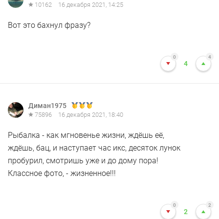
10162
16 декабря 2021, 14:25
Вот это бахнул фразу?
0
4
4
Диман1975
75896
16 декабря 2021, 18:40
Рыбалка - как мгновенье жизни, ждёшь её,
ждёшь, бац, и наступает час икс, десяток лунок
пробурил, смотришь уже и до дому пора!
Классное фото, - жизненное!!!
0
2
2