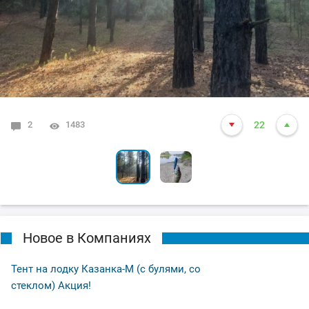
2
6
1483
1639
22
24
Новое в Компаниях
Тент на лодку Казанка-М (с булями, со
стеклом) Акция!