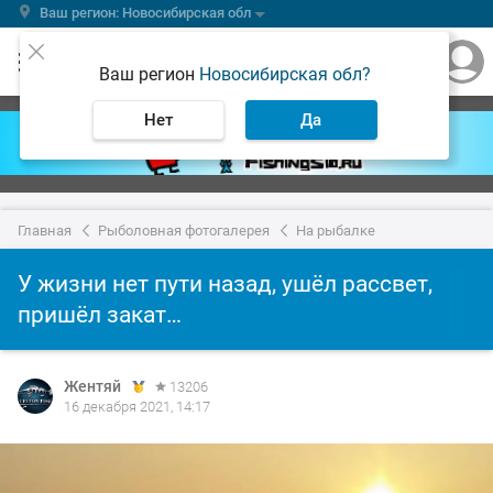
Ваш регион: Новосибирская обл
Ваш регион
Новосибирская обл?
Нет
Да
Главная
Рыболовная фотогалерея
На рыбалке
У жизни нет пути назад, ушёл рассвет,
пришёл закат…
Жентяй
13206
16 декабря 2021, 14:17