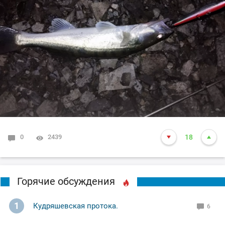
сворачиваться, время было 2-10 ночи,вот на нём я и
завершил (ночное рандеву)!
Ну а вам Друзья желаю НХНЧ и клёвых рыбалок!
С уважением Шнивовод!🤝
0
2439
18
Горячие обсуждения
1
Кудряшевская протока.
6