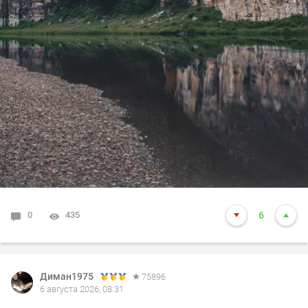
0
435
6
Диман1975
75896
6 августа 2026, 08:31