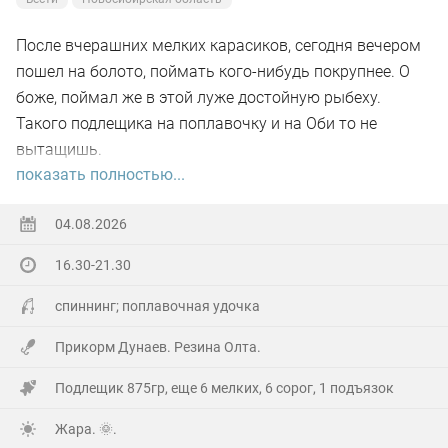
После вчерашних мелких карасиков, сегодня вечером
пошел на болото, поймать кого-нибудь покрупнее. О
боже, поймал же в этой луже достойную рыбеху.
Такого подлещика на поплавочку и на Оби то не
вытащишь.
показать полностью...
Ну а так все как обычно, свои 2.5 кг белой рыбы
поймал.
04.08.2026
16.30-21.30
На заказе еще покидал спиннинг. Поймал 8 наников.
Отпустил, и пошел домой.
спиннинг; поплавочная удочка
Прикорм Дунаев. Резина Олта.
Подлещик 875гр, еще 6 мелких, 6 сорог, 1 подъязок
Жара. 🌞.