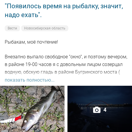
"Появилось время на рыбалку, значит,
надо ехать".
Вести
Новосибирская область
Рыбакам, моё почтение!
Внезапно выпало свободное "окно", и поэтому вечером,
в районе 19-00 часов я с довольным лицом созерцал
водную, обскую гладь в районе Бугринского моста (
правый берег).
показать полностью...
Отдыхающего люда просто тьма, и на берегу ,и на
воде. Сапы, катера, гидроциклы всяких мастей
4
поднимали нехилую волну до самой темноты.
По сути: рыбалил только на спиннинг, помощниками