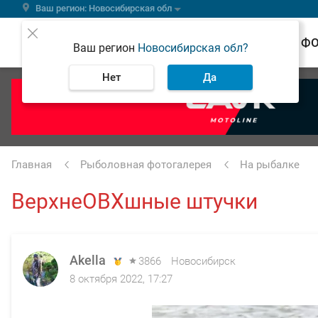
Ваш регион: Новосибирская обл
ВЕСТИ
Ф
Ваш регион
Новосибирская обл?
Нет
Да
Главная
Рыболовная фотогалерея
На рыбалке
ВерхнеОВХшные штучки
Akella
3866
Новосибирск
8 октября 2022, 17:27