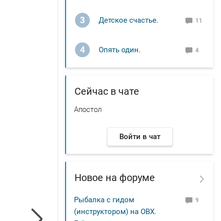
3
Детское счастье.
11
4
Опять один.
4
Сейчас в чате
Апостол
Войти в чат
Новое на форуме
Рыбалка с гидом
9
(инструктором) на ОВХ.