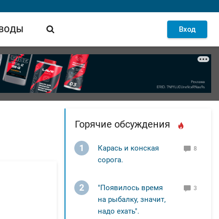
 ВОДЫ
Вход
Горячие обсуждения
1
Карась и конская
8
сорога.
2
"Появилось время
3
на рыбалку, значит,
надо ехать".