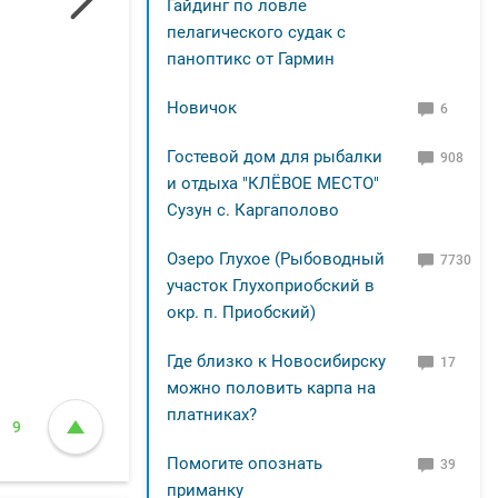
Гайдинг по ловле
пелагического судак с
паноптикс от Гармин
Новичок
6
Гостевой дом для рыбалки
908
и отдыха "КЛЁВОЕ МЕСТО"
Сузун с. Каргаполово
Озеро Глухое (Рыбоводный
7730
участок Глухоприобский в
окр. п. Приобский)
Где близко к Новосибирску
17
можно половить карпа на
платниках?
9
Помогите опознать
39
приманку