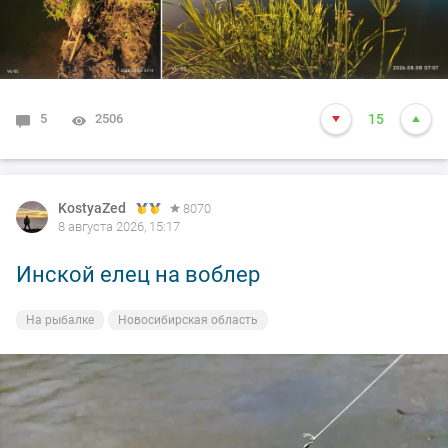
5
2506
15
KostyaZed
8070
8 августа 2026, 15:17
Инской елец на воблер
На рыбалке
Новосибирская область