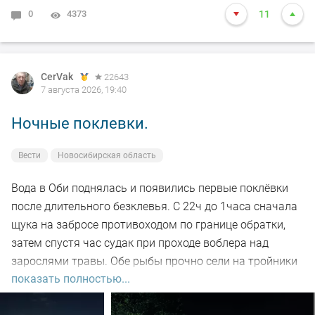
0
4373
11
CerVak
22643
7 августа 2026, 19:40
Ночные поклевки.
Вести
Новосибирская область
Вода в Оби поднялась и появились первые поклёвки
после длительного безклевья. С 22ч до 1часа сначала
щука на забросе противоходом по границе обратки,
затем спустя час судак при проходе воблера над
зарослями травы. Обе рыбы прочно сели на тройники
показать полностью...
и при чистке оказались с пустыми желудками. Ждем
дальнейших поклёвок.