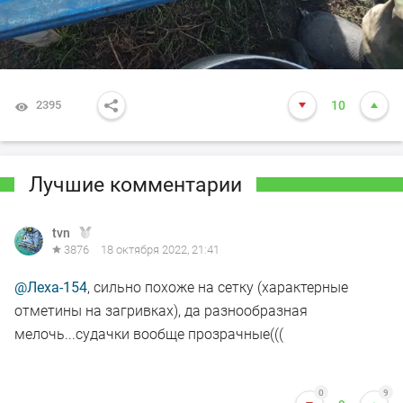
2395
10
Лучшие комментарии
tvn
3876
18 октября 2022, 21:41
@Леха-154
, сильно похоже на сетку (характерные
отметины на загривках), да разнообразная
мелочь...судачки вообще прозрачные(((
0
9