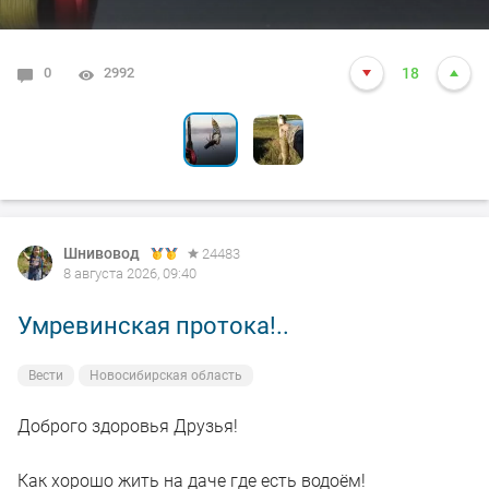
0
0
2992
2430
18
8
Шнивовод
24483
8 августа 2026, 09:40
Умревинская протока!..
Вести
Новосибирская область
Доброго здоровья Друзья!
Как хорошо жить на даче где есть водоём!