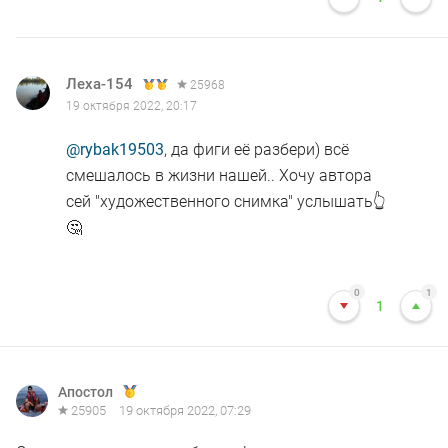
Леха-154
25968
19 октября 2022, 20:17
@rybak19503
, да фиги её разбери) всё
смешалось в жизни нашей.. Хочу автора
сей "художественного снимка" услышать👆
🤔
0
1
1
Апостол
25905
19 октября 2022, 07:29