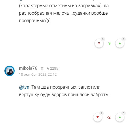
(характерные отметины на загривках), да
разнообразная мелочь...судачки вообще
прозрачные(((
0
9
9
mikola76
2285
18 октября 2022, 22:12
@tvn
, Там два прозрачных, заглотили
вертушку будь здоров пришлось забрать.
2
0
-2