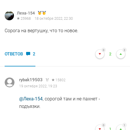
Леха-154
25968
18 октября 2022, 22:30
Сорога на вертушку, что то новое.
0
2
ОТВЕТОВ
2
2
rybak19503
15802
19 октября 2022, 19:23
@Леха-154
, сорогой там и не пахнет -
подъязки.
0
1
1