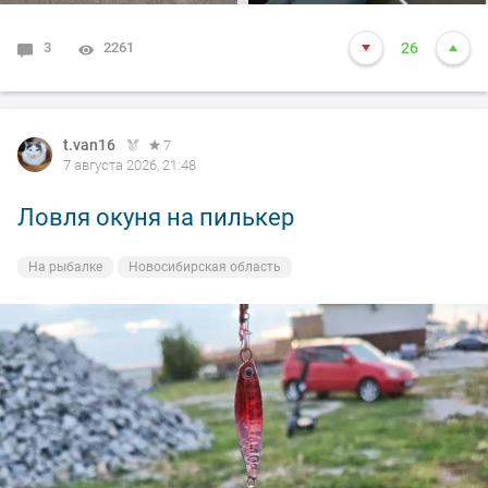
3
2261
26
t.van16
7
7 августа 2026, 21:48
Ловля окуня на пилькер
На рыбалке
Новосибирская область