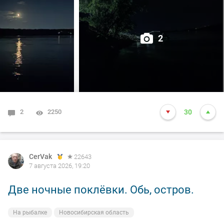
2
2
2250
30
CerVak
22643
7 августа 2026, 19:20
Две ночные поклёвки. Обь, остров.
На рыбалке
Новосибирская область