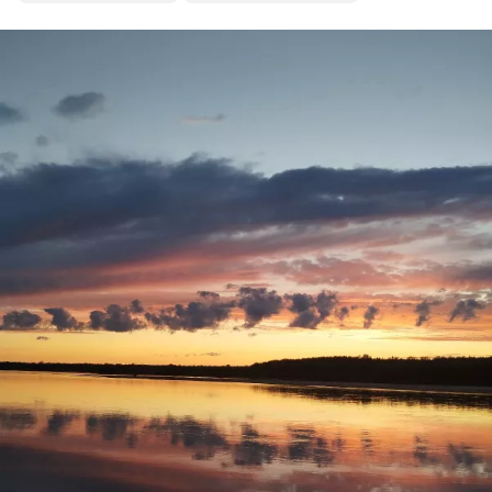
судаковые поклёвки, но поторопился!🥴
И всё равно остался доволен, поклёвками
насладился,рыбу поймал,закат был волшебный!
Ну а вам Друзья желаю НХНЧ и чтобы от рыболовного
процесса вы получали только приятные впечатления!
С уважением Шнивовод!🤝