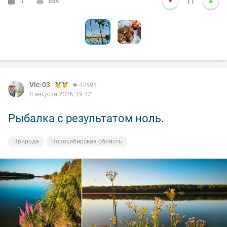
1
4
854
6489
11
25
Vic-03
42691
8 августа 2026, 19:42
Рыбалка с результатом ноль.
Природа
Новосибирская область