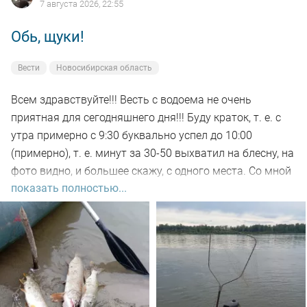
7 августа 2026, 22:55
Обь, щуки!
Вести
Новосибирская область
Всем здравствуйте!!! Весть с водоема не очень
приятная для сегодняшнего дня!!! Буду краток, т. е. с
утра примерно с 9:30 буквально успел до 10:00
(примерно), т. е. минут за 30-50 выхватил на блесну, на
фото видно, и большее скажу, с одного места. Со мной
показать полностью...
был рыбак, который рыбачил с берега, т. е. я его увез
на остров на белую рыбу, а сам дальше, как обычно, по
корягам. Уже много написал)))). Так вот, сегодня
долбил до вечера выхода не как от слова совсем!!! Но
произошло не которое событие. Я предупредил деда
т.е собирайся домой, а сам от него 100м. И в отвес
между бревен я опустил блесну и понятно толи зацеп,