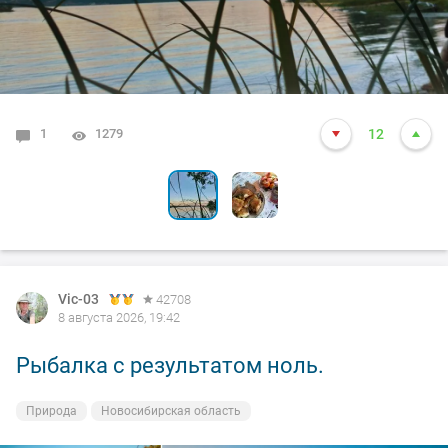
1
4
1279
6670
12
25
Vic-03
42708
8 августа 2026, 19:42
Рыбалка с результатом ноль.
Природа
Новосибирская область