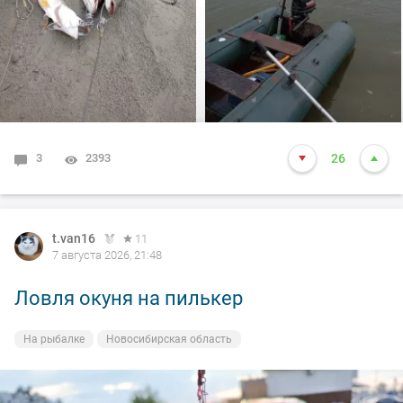
толи рыба, да оказалось опять дур махина, но я думаю
14-15 это точно. Так вот она меня помучила и я ее в
подсак, сильно ударила и в сплеск. Как так получилось
что в подсаке осталась одна блесна. Ну и как всегда
вам нхнч!!!
3
2393
26
t.van16
11
7 августа 2026, 21:48
Ловля окуня на пилькер
На рыбалке
Новосибирская область