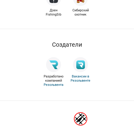
Дзен
Сибирский
FishingSib
охотник
Cоздатели
Разработано
Вакансии в
компанией
Резольвенте
Резольвента