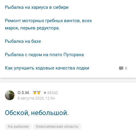
Рыбалка на хариуса в сибири
Ремонт моторных гребных винтов, всех
марок, перьев редуктора.
Рыбалка на базе
Рыбалка с гидом на плато Путорана
Как улучшить ходовые качества лодки
6
O.S.M.
O.S.M.
O.S.M.
O.S.M.
66542
66542
66542
66542
8 августа 2026, 12:54
8 августа 2026, 12:50
7 августа 2026, 12:05
7 августа 2026, 11:14
Обской, небольшой.
На закате дня.
"Малек" сороковой в работе.
Вечерело.
На рыбалке
На рыбалке
Снасти
На рыбалке
Новосибирская область
Новосибирская область
Новосибирская область
Новосибирская область