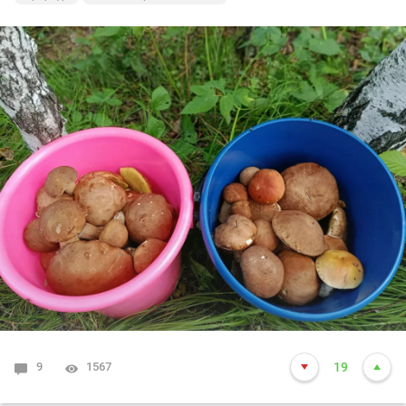
9
1567
19