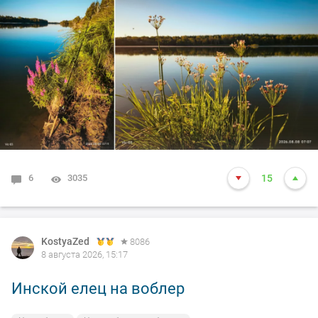
6
3035
15
KostyaZed
8086
8 августа 2026, 15:17
Инской елец на воблер