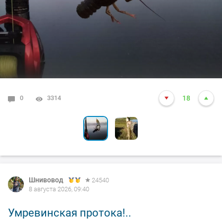
0
0
3314
2648
18
9
Шнивовод
24540
8 августа 2026, 09:40
Умревинская протока!..