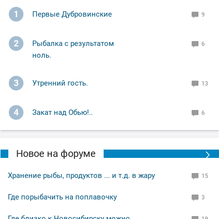
1
Первые Дубровинские
9
2
Рыбалка с результатом
6
ноль.
3
Утренний гость.
13
4
Закат над Обью!..
6
Новое на форуме
Хранение рыбы, продуктов ... и т.д. в жару
15
Где порыбачить на поплавочку
3
Где близко к Новосибирску можно