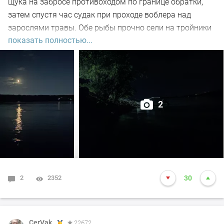
щука на забросе противоходом по границе обратки,
затем спустя час судак при проходе воблера над
зарослями травы. Обе рыбы прочно сели на тройники
показать полностью...
и при чистке оказались с пустыми желудками. Ждем
дальнейших поклёвок.
2
2
2352
30
CerVak
22672