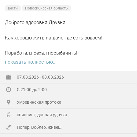
Вести
Новосибирская область
Доброго здоровья Друзья!
Как хорошо жить на даче где есть водоём!
Поработал,поехал порыбачить!
показать полностью...
Вот так я и поступил вчера, сначала
поработал"цирюльником" 😂в теплицах!
07.08.2026 - 08.08.2026
С 21-00 до 2-00
А вечером захотелось повторить предыдущее "ночное
рандеву"!
Умревинская протока
Прибыл на берег в девять часов,и что я вижу 😲,
спиннинг; донная удочка
уровень поднялся см.40-50!!!
Попер, Воблер, живец.