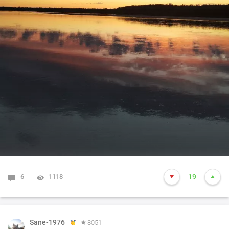
6
1118
19
Sane-1976
8051