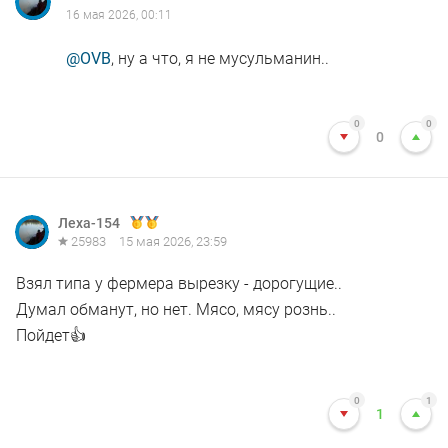
16 мая 2026, 00:11
@OVB
, ну а что, я не мусульманин..
0
0
0
Леха-154
25983
15 мая 2026, 23:59
Взял типа у фермера вырезку - дорогущие..
Думал обманут, но нет. Мясо, мясу рознь..
Пойдет👍
0
1
1