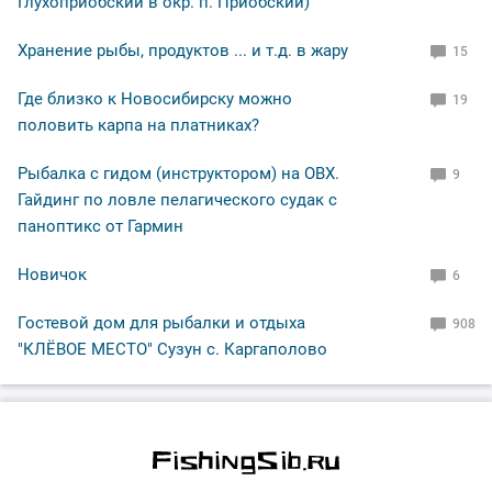
Глухоприобский в окр. п. Приобский)
Хранение рыбы, продуктов ... и т.д. в жару
15
Где близко к Новосибирску можно
19
половить карпа на платниках?
Рыбалка с гидом (инструктором) на ОВХ.
9
Гайдинг по ловле пелагического судак с
паноптикс от Гармин
Новичок
6
Гостевой дом для рыбалки и отдыха
908
"КЛЁВОЕ МЕСТО" Сузун с. Каргаполово