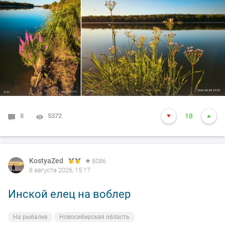
8
5372
18
KostyaZed
8086
8 августа 2026, 15:17
Инской елец на воблер
На рыбалке
Новосибирская область