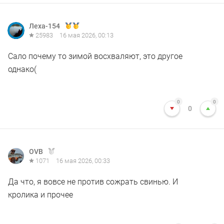
Леха-154
25983
16 мая 2026, 00:13
Сало почему то зимой восхваляют, это другое
однако(
0
0
0
OVB
1071
16 мая 2026, 00:33
Да что, я вовсе не против сожрать свинью. И
кролика и прочее