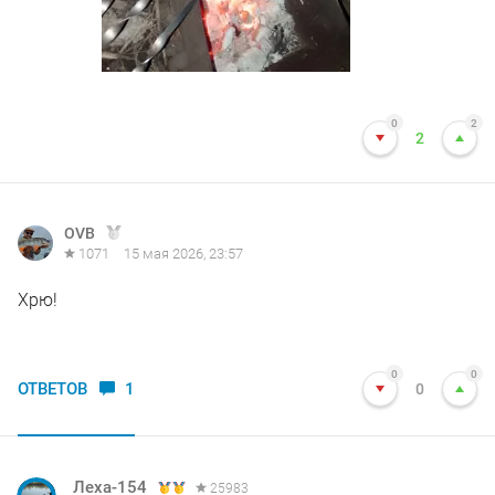
0
2
2
OVB
1071
15 мая 2026, 23:57
Хрю!
0
0
ОТВЕТОВ
1
0
Леха-154
25983