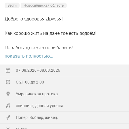
Вести
Новосибирская область
Доброго здоровья Друзья!
Как хорошо жить на даче где есть водоём!
Поработал,поехал порыбачить!
показать полностью...
Вот так я и поступил вчера, сначала
поработал"цирюльником" 😂в теплицах!
07.08.2026 - 08.08.2026
С 21-00 до 2-00
А вечером захотелось повторить предыдущее "ночное
рандеву"!
Умревинская протока
Прибыл на берег в девять часов,и что я вижу 😲,
спиннинг; донная удочка
уровень поднялся см.40-50!!!
Попер, Воблер, живец.
По поверхности плывёт мусор(ветки,трава и иногда