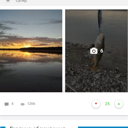
Супер
целые пласты засохшей тины)🫣
С мальком проблем не было,сразу зарядил донку и
вдруг окунь начал гонять малька!😳
А спиннинг ещё даже не в "строю"🤨
6
Оперативно привожу его в рабочее состояние и вот Он
(кайф),когда окунь атакует Поппер!🤫
Сей момент длился около сорока минут, но
поклёвками насладился сполна!🤗
Даже один шнурок (300гр.)атаковал поппер,но
4
1266
25
промахнулся и вылетел из воды наверное на
полметра!😆