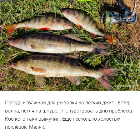
Погода неважная для рыбалки на лёгкий джиг - ветер,
волна, петля на шнуре... Почувствовать дно проблема.
Кое-кого таки вымучил. Ещё несколько холостых
поклëвок. Меляк.