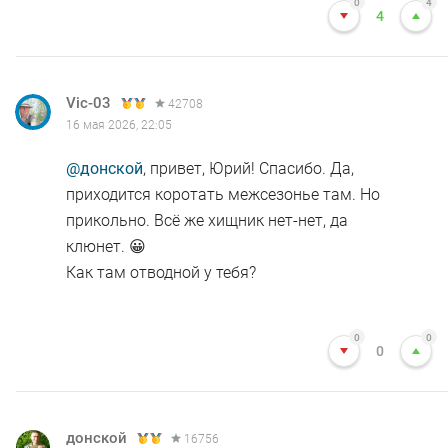
0
4
4
Vic-03
42708
16 мая 2026, 22:05
@донской
, привет, Юрий! Спасибо. Да,
приходится коротать межсезонье там. Но
прикольно. Всё же хищник нет-нет, да
клюнет. 😀
Как там отводной у тебя?
0
0
0
донской
16756