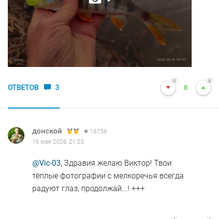
0
8
ОТВЕТОВ
3
8
донской
16756
16 мая 2026, 21:03
@Vic-03
, Здравия желаю Виктор! Твои
тёплые фотографии с мелкоречья всегда
радуют глаз, продолжай...! +++