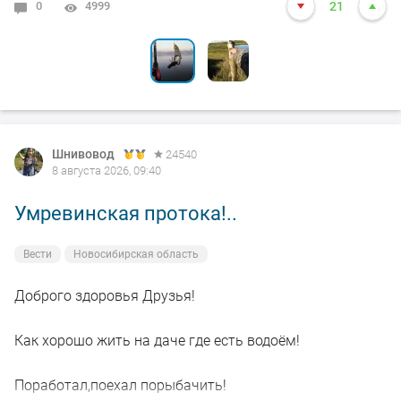
0
0
4999
3555
21
10
Шнивовод
24540
8 августа 2026, 09:40
Умревинская протока!..
Вести
Новосибирская область
Доброго здоровья Друзья!
Как хорошо жить на даче где есть водоём!
Поработал,поехал порыбачить!