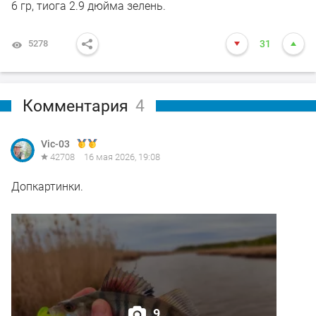
6 гр, тиога 2.9 дюйма зелень.
5278
31
Комментария
4
Vic-03
42708
16 мая 2026, 19:08
Допкартинки.
9