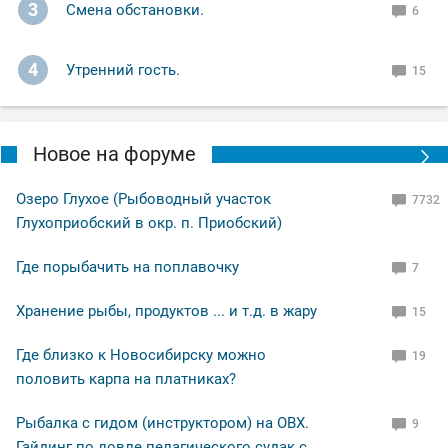
3
Смена обстановки.
6
насладился,рыбу поймал,закат был волшебный!
4
Утренний гость.
15
Ну а вам Друзья желаю НХНЧ и чтобы от рыболовного
процесса вы получали только приятные впечатления!
С уважением Шнивовод!🤝
Новое на форуме
Озеро Глухое (Рыбоводный участок
7732
Глухоприобский в окр. п. Приобский)
Где порыбачить на поплавочку
7
Хранение рыбы, продуктов ... и т.д. в жару
15
Где близко к Новосибирску можно
19
половить карпа на платниках?
Рыбалка с гидом (инструктором) на ОВХ.
9
Гайдинг по ловле пелагического судак с