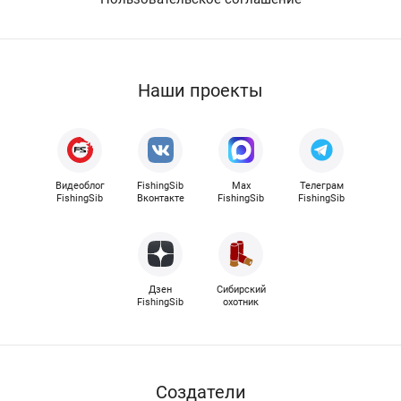
Наши проекты
Видеоблог
FishingSib
Max
Телеграм
FishingSib
Вконтакте
FishingSib
FishingSib
Дзен
Сибирский
FishingSib
охотник
Cоздатели