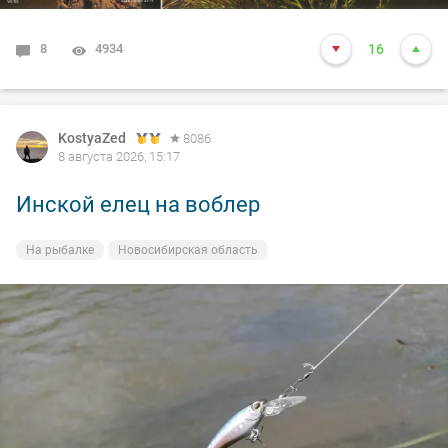
8
4934
16
KostyaZed
8086
8 августа 2026, 15:17
Инской елец на воблер
На рыбалке
Новосибирская область