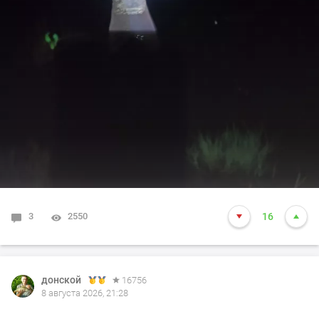
3
2550
16
донской
16756
8 августа 2026, 21:28