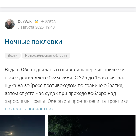
CerVak
22578
7 августа 2026, 19:40
Ночные поклевки.
Вести
Новосибирская область
Вода в Оби поднялась и появились первые поклёвки
после длительного безклевья. С 22ч до 1часа сначала
щука на забросе противоходом по границе обратки,
затем спустя час судак при проходе воблера над
зарослями травы. Обе рыбы прочно сели на тройники
показать полностью...
и при чистке оказались с пустыми желудками. Ждем
дальнейших поклёвок.