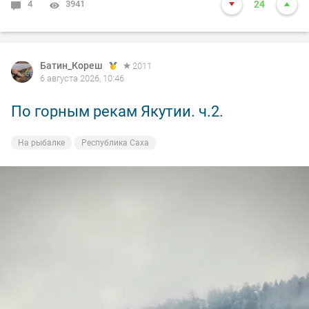
4
3941
24
Батин_Кореш
2011
6 августа 2026, 10:46
По горным рекам Якутии. ч.2.
На рыбалке
Республика Саха