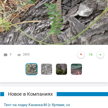
5
0
0
0
0
2825
1939
1821
1776
1739
16
3
5
7
5
Новое в Компаниях
Тент на лодку Казанка-М (с булями, со