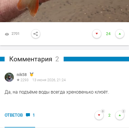
2701
24
Комментария
2
nik58
2293
13 июня 2026, 21:24
Да, на подъёме воды всегда хреновенько клюёт.
0
2
ОТВЕТОВ
1
2