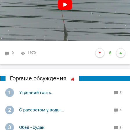
0
1970
6
Горячие обсуждения
1
Утренний гость.
5
2
С рассветом у воды...
4
3
Обед - судак
3