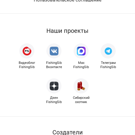
Пользовательское соглашение
Наши проекты
Видеоблог
FishingSib
Max
Телеграм
FishingSib
Вконтакте
FishingSib
FishingSib
Дзен
Сибирский
FishingSib
охотник
Cоздатели