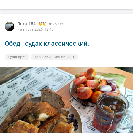
Леха-154
Леха-154
25938
25938
7 августа 2026, 12:45
7 августа 2026, 00:14
Обед - судак классический.
Вечерка.
Кулинария
На рыбалке
Новосибирская область
Новосибирская область