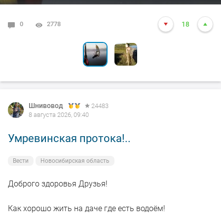
0
0
2778
2275
18
7
Шнивовод
24483
8 августа 2026, 09:40
Умревинская протока!..
Вести
Новосибирская область
Доброго здоровья Друзья!
Как хорошо жить на даче где есть водоём!