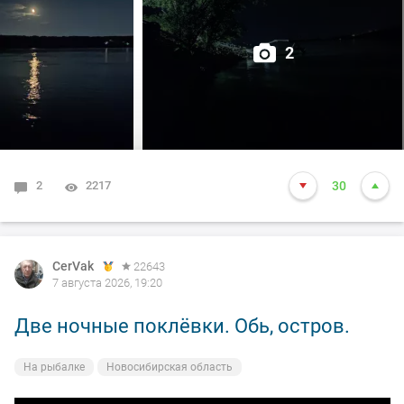
2
2
2217
30
CerVak
22643
7 августа 2026, 19:20
Две ночные поклёвки. Обь, остров.
На рыбалке
Новосибирская область