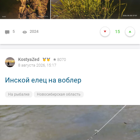
5
2024
15
KostyaZed
8070
8 августа 2026, 15:17
Инской елец на воблер
На рыбалке
Новосибирская область