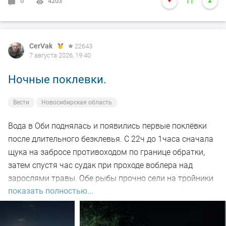
0
4203
11
CerVak
22643
7 августа 2026, 19:40
Ночные поклевки.
Вести
Новосибирская область
Вода в Оби поднялась и появились первые поклёвки
после длительного безклевья. С 22ч до 1часа сначала
щука на забросе противоходом по границе обратки,
затем спустя час судак при проходе воблера над
зарослями травы. Обе рыбы прочно сели на тройники
показать полностью...
и при чистке оказались с пустыми желудками. Ждем
дальнейших поклёвок.