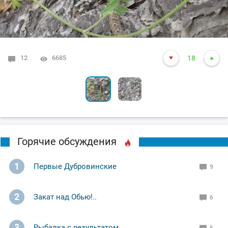
12
0
4482
6685
18
3
Горячие обсуждения
1
Первые Дубровинские
9
2
Закат над Обью!..
6
3
Рыбалка с результатом