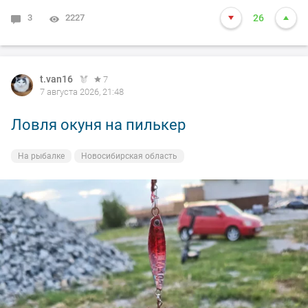
3
2227
26
t.van16
7
7 августа 2026, 21:48
Ловля окуня на пилькер
На рыбалке
Новосибирская область