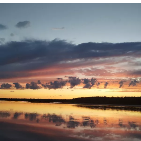
И всё равно остался доволен, поклёвками
насладился,рыбу поймал,закат был волшебный!
Ну а вам Друзья желаю НХНЧ и чтобы от рыболовного
процесса вы получали только приятные впечатления!
С уважением Шнивовод!🤝