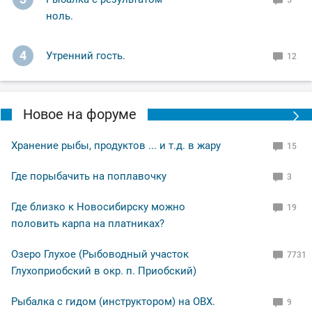
5
ноль.
4
Утренний гость.
12
Новое на форуме
Хранение рыбы, продуктов ... и т.д. в жару
15
Где порыбачить на поплавочку
3
Где близко к Новосибирску можно
19
половить карпа на платниках?
Озеро Глухое (Рыбоводный участок
7731
Глухоприобский в окр. п. Приобский)
Рыбалка с гидом (инструктором) на ОВХ.
9