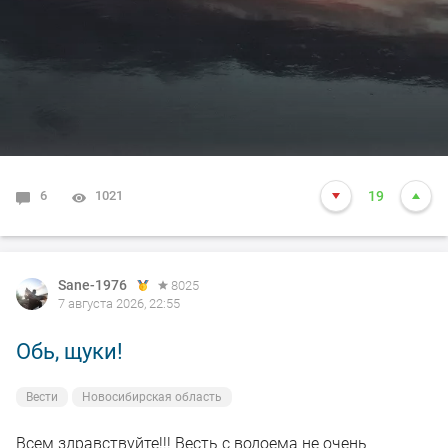
6
1021
19
Sane-1976
8025
7 августа 2026, 22:55
Обь, щуки!
Вести
Новосибирская область
Всем здравствуйте!!! Весть с водоема не очень