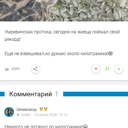
Умревинская протока, сегодня на живца поймал свой
рекорд!
Ещё не взвешивал,но думаю около килограмма!🫣
4209
21
Комментарий
1
Шнивовод
24483
14 июня 2026, 10:14
Немного не дотянул до килограмма!🤗