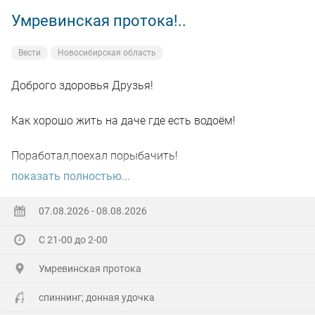
Умревинская протока!..
Вести
Новосибирская область
Доброго здоровья Друзья!
Как хорошо жить на даче где есть водоём!
Поработал,поехал порыбачить!
показать полностью...
Вот так я и поступил вчера, сначала
поработал"цирюльником" 😂в теплицах!
07.08.2026 - 08.08.2026
С 21-00 до 2-00
А вечером захотелось повторить предыдущее "ночное
рандеву"!
Умревинская протока
Прибыл на берег в девять часов,и что я вижу 😲,
спиннинг; донная удочка