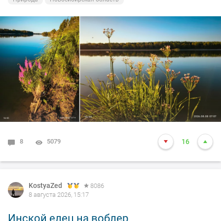
8
5079
16
KostyaZed
8086
8 августа 2026, 15:17
Инской елец на воблер