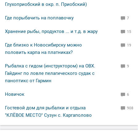
Глухоприобский в окр. п. Приобский)
Где порыбачить на поплавочку
7
Хранение рыбы, продуктов ... и т.д. в жару
15
Где близко к Новосибирску можно
19
половить карпа на платниках?
Рыбалка с гидом (инструктором) на ОВХ.
9
Гайдинг по ловле пелагического судак с
паноптикс от Гармин
Новичок
6
Гостевой дом для рыбалки и отдыха
908
"КЛЁВОЕ МЕСТО" Сузун с. Каргаполово