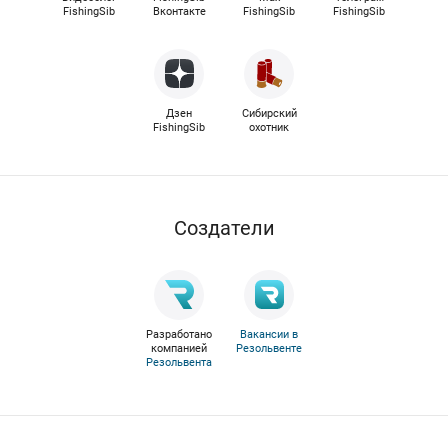
FishingSib
Вконтакте
FishingSib
FishingSib
Дзен
Сибирский
FishingSib
охотник
Cоздатели
Разработано
Вакансии в
компанией
Резольвенте
Резольвента