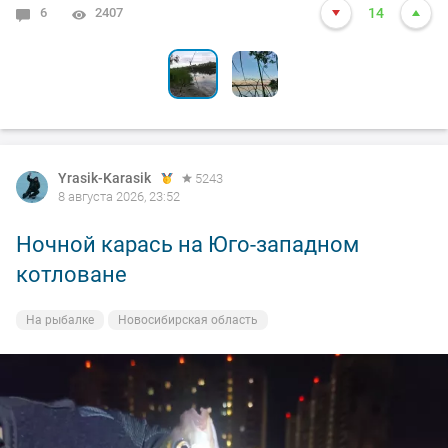
6
1
2407
3706
14
13
Yrasik-Karasik
5243
8 августа 2026, 23:52
Ночной карась на Юго-западном
котловане
На рыбалке
Новосибирская область