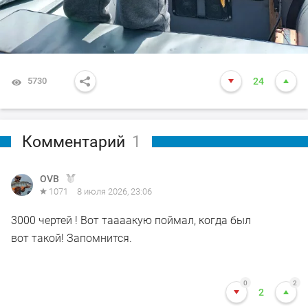
5730
24
Комментарий
1
OVB
1071
8 июля 2026, 23:06
3000 чертей ! Вот таааакую поймал, когда был
вот такой! Запомнится.
0
2
2