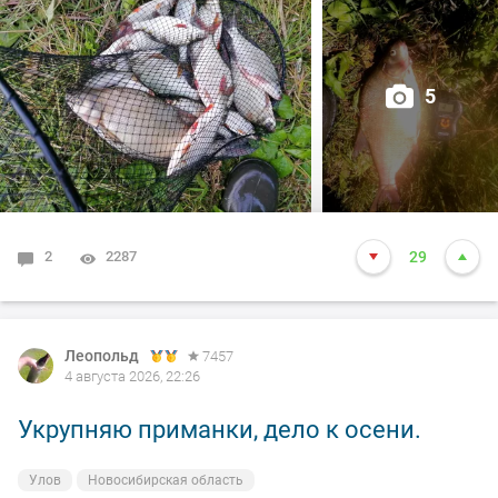
5
2
2287
29
Леопольд
7457
4 августа 2026, 22:26
Укрупняю приманки, дело к осени.
Улов
Новосибирская область