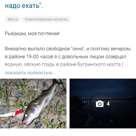
надо ехать".
Вести
Новосибирская область
Рыбакам, моё почтение!
Внезапно выпало свободное "окно", и поэтому вечером,
в районе 19-00 часов я с довольным лицом созерцал
водную, обскую гладь в районе Бугринского моста (
правый берег).
показать полностью...
Отдыхающего люда просто тьма, и на берегу ,и на
воде. Сапы, катера, гидроциклы всяких мастей
4
поднимали нехилую волну до самой темноты.
По сути: рыбалил только на спиннинг, помощниками
выступили "вертушки" и воблера.