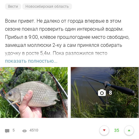
Вести
Новосибирская область
Всем привет. Не далеко от города впервые в этом
сезоне поехал проверить один интересный водоём.
Прибыл в 9:00, клёвое прошлогоднее место свободно,
замешал моллюски 2-ку а сам принялся собирать
удочку в росте 5,4м. Пока разложился тесто
показать полностью...
настоялось, 5-ть закормочных забросов и в бой.
Заброс за забросом, рыба кормится, видно по
характерным пузырям на воде а поклёвок нет. Минут
через 30-ть на очередном забросе подъём поплавка,
8
подсекаю, есть. Удочка в дугу, с глубины в 2-а метра не
сразу поднял на поверхность, достойный боец,
сопротивлялся до последнего но я его взял. Красавец
карась открыл счёт, на вскидку 500гр. Заброс за
забросом, тишина, поднялся ветер, пошла волна.
5
4510
35
Поклёвки редкие но меткие, видно слом погоды внёс