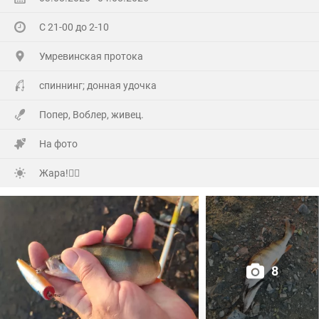
Хоть и не Юбилей,а гульнули на Славу!
С 21-00 до 2-10
Гостей понаехало(со всех Волостей),сюрприз устроили
Умревинская протока
кумовья из Бердска!😲
спиннинг; донная удочка
Далековато ехать,но они ничего не сказав,не зная
Попер, Воблер, живец.
точного адреса (потому как первый раз приехали)по
навигатору, полвосьмого утра уже сигналили под
На фото
окнами!
Жара!🙂‍↕️
А мы уже с ночи начали отмечать и легли уже часа в
три !
Но я был очень рад их приезду!🤗
8
Много добрых слов было сказано, конечно подарков,ну
и выпито (Самсона) немало!🫣