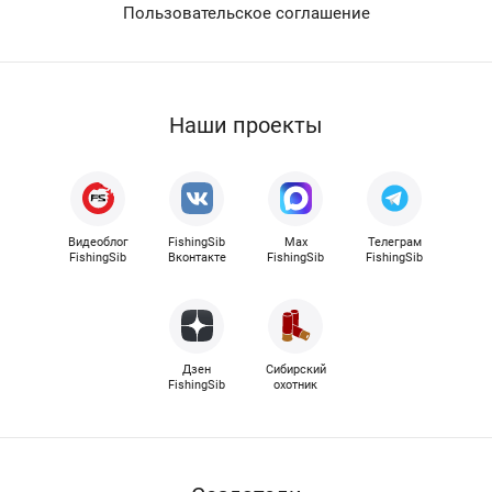
Пользовательское соглашение
Наши проекты
Видеоблог
FishingSib
Max
Телеграм
FishingSib
Вконтакте
FishingSib
FishingSib
Дзен
Сибирский
FishingSib
охотник