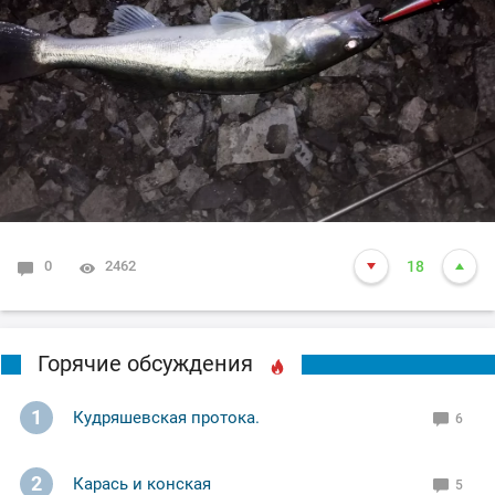
завершил (ночное рандеву)!
Ну а вам Друзья желаю НХНЧ и клёвых рыбалок!
С уважением Шнивовод!🤝
0
2462
18
Горячие обсуждения
1
Кудряшевская протока.
6
2
Карась и конская
5