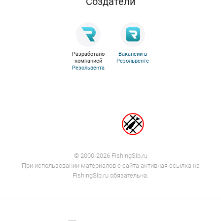
Cоздатели
Разработано
Вакансии в
компанией
Резольвенте
Резольвента
© 2000-2026 FishingSib.ru
При использовании материалов с сайта активная ссылка на
FishingSib.ru обязательна.