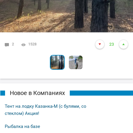
2
6
1528
1683
23
24
Новое в Компаниях
Тент на лодку Казанка-М (с булями, со
стеклом) Акция!
Рыбалка на базе