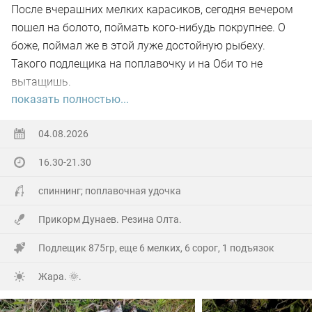
После вчерашних мелких карасиков, сегодня вечером
пошел на болото, поймать кого-нибудь покрупнее. О
боже, поймал же в этой луже достойную рыбеху.
Такого подлещика на поплавочку и на Оби то не
вытащишь.
показать полностью...
Ну а так все как обычно, свои 2.5 кг белой рыбы
поймал.
04.08.2026
16.30-21.30
На заказе еще покидал спиннинг. Поймал 8 наников.
Отпустил, и пошел домой.
спиннинг; поплавочная удочка
Прикорм Дунаев. Резина Олта.
Подлещик 875гр, еще 6 мелких, 6 сорог, 1 подъязок
Жара. 🌞.