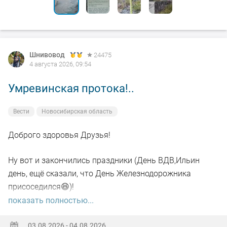
Шнивовод
24475
4 августа 2026, 09:54
Умревинская протока!..
Вести
Новосибирская область
Доброго здоровья Друзья!
Ну вот и закончились праздники (День ВДВ,Ильин
день, ещё сказали, что День Железнодорожника
присоседился😆)!
показать полностью...
А самое главное отметил своё День рождения!🥳
03.08.2026 - 04.08.2026