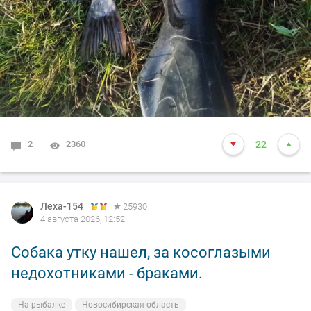
2
2360
22
Леха-154
25930
4 августа 2026, 12:52
Собака утку нашел, за косоглазыми
недохотниками - браками.
На рыбалке
Новосибирская область