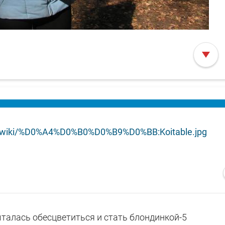
org/wiki/%D0%A4%D0%B0%D0%B9%D0%BB:Koitable.jpg
талась обесцветиться и стать блондинкой-5