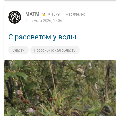
MATM
16791
Маслянино
6 августа 2026, 17:36
С рассветом у воды...
Снасти
Новосибирская область