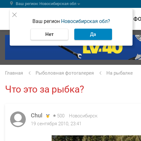
Ваш регион: Новосибирская обл
ВЕСТИ
Ф
Ваш регион
Новосибирская обл?
Нет
Да
Главная
Рыболовная фотогалерея
На рыбалке
Что это за рыбка?
Chul
500
Новосибирск
19 сентября 2010, 23:41