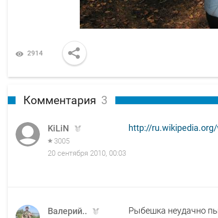
2914
Комментария
3
http://ru.wikipedia.
KiLiN
3005
20 сентября 2010, 00:03
Рыбешка неудачно пы
Валерий..