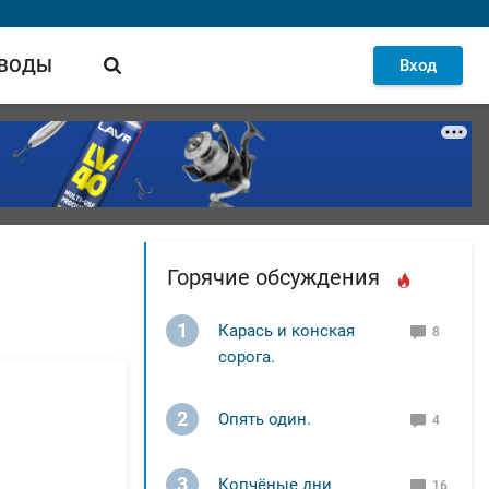
 ВОДЫ
Вход
Горячие обсуждения
1
Карась и конская
8
сорога.
2
Опять один.
4
3
Копчёные дни
16