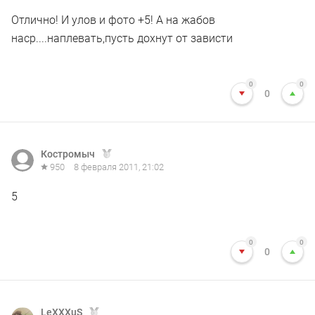
Отлично! И улов и фото +5! А на жабов
наср....наплевать,пусть дохнут от зависти
0
0
0
Костромыч
950
8 февраля 2011, 21:02
5
0
0
0
LeXXXuS