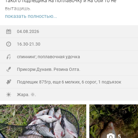
Такого подлещика на поплавочку и на Оби то не
вытащишь.
показать полностью...
Ну а так все как обычно, свои 2.5 кг белой рыбы
поймал.
04.08.2026
16.30-21.30
На заказе еще покидал спиннинг. Поймал 8 наников.
Отпустил, и пошел домой.
спиннинг; поплавочная удочка
Прикорм Дунаев. Резина Олта.
Подлещик 875гр, еще 6 мелких, 6 сорог, 1 подъязок
Жара. 🌞.
5