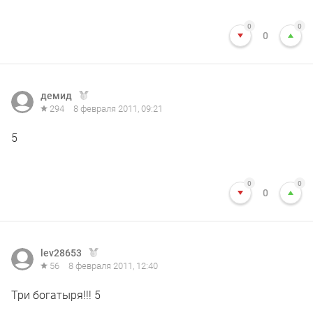
0
0
0
демид
294
8 февраля 2011, 09:21
5
0
0
0
lev28653
56
8 февраля 2011, 12:40
Три богатыря!!! 5