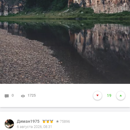
0
1725
19
Диман1975
75896
6 августа 2026, 08:31