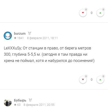
0
0
0
burzum
1841
8 февраля 2011, 18:11
LeXXXuSу; От станции в право, от берега метров
300, глубина 5-5,5 м. (сегодня я там правда ни
хрена не поймал, хотя и набурился до посинения!)
0
0
0
Бубырь
63
8 февраля 2011, 20:55