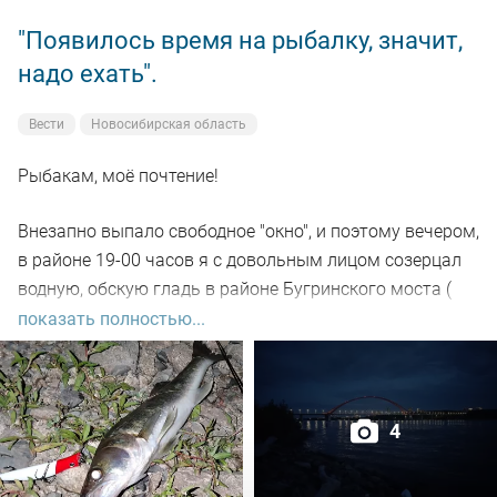
"Появилось время на рыбалку, значит,
надо ехать".
Вести
Новосибирская область
Рыбакам, моё почтение!
Внезапно выпало свободное "окно", и поэтому вечером,
в районе 19-00 часов я с довольным лицом созерцал
водную, обскую гладь в районе Бугринского моста (
правый берег).
показать полностью...
Отдыхающего люда просто тьма, и на берегу ,и на
воде. Сапы, катера, гидроциклы всяких мастей
4
поднимали нехилую волну до самой темноты.
По сути: рыбалил только на спиннинг, помощниками