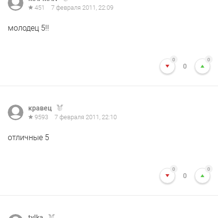
451
7 февраля 2011, 22:09
молодец 5!!
0
0
0
кравец
9593
7 февраля 2011, 22:10
отличные 5
0
0
0
tylka