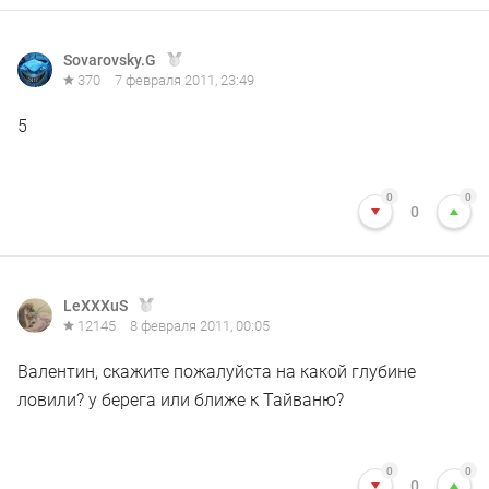
Sovarovsky.G
370
7 февраля 2011, 23:49
5
0
0
0
LeXXXuS
12145
8 февраля 2011, 00:05
Валентин, скажите пожалуйста на какой глубине
ловили? у берега или ближе к Тайваню?
0
0
0