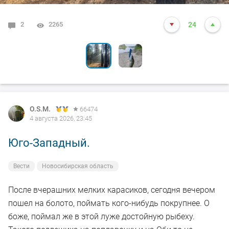
2
6
2265
2102
24
24
O.S.M.
66474
4 августа 2026, 23:45
Юго-Западный.
Вести
Новосибирская область
После вчерашних мелких карасиков, сегодня вечером
пошел на болото, поймать кого-нибудь покрупнее. О
боже, поймал же в этой луже достойную рыбеху.