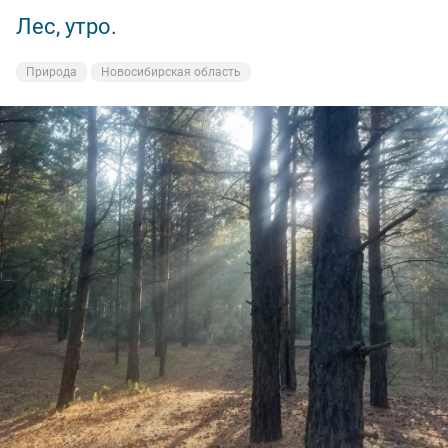
Лес, утро.
Кудряшевская протока.
Природа
На рыбалке
Новосибирская область
Новосибирская область