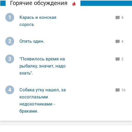
Горячие обсуждения
1
Карась и конская
8
сорога.
2
Опять один.
4
3
"Появилось время на
2
рыбалку, значит, надо
ехать".
4
Собака утку нашел, за
16
косоглазыми
недохотниками -
браками.