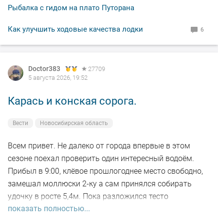
рад.
Рыбалка с гидом на плато Путорана
По уровню воды всё путём, особых спадов и скачков
Как улучшить ходовые качества лодки
6
не наблюдал. Малёк в изобилии, плавает вольготно.
Рыбакам, НХНЧ и рыбацких дней!
Doctor383
27709
5 августа 2026, 19:52
Карась и конская сорога.
Вести
Новосибирская область
Всем привет. Не далеко от города впервые в этом
сезоне поехал проверить один интересный водоём.
Прибыл в 9:00, клёвое прошлогоднее место свободно,
замешал моллюски 2-ку а сам принялся собирать
удочку в росте 5,4м. Пока разложился тесто
показать полностью...
настоялось, 5-ть закормочных забросов и в бой.