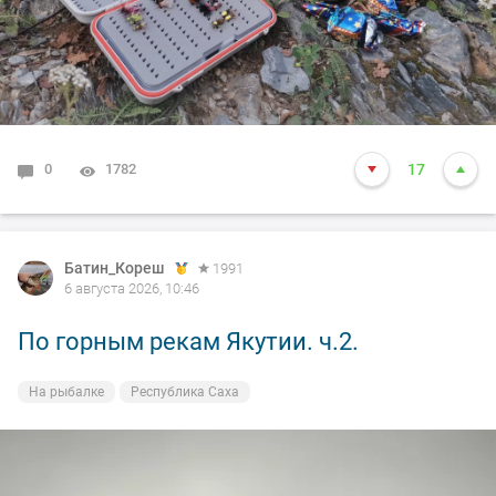
0
1782
17
Батин_Кореш
1991
6 августа 2026, 10:46
По горным рекам Якутии. ч.2.
На рыбалке
Республика Саха