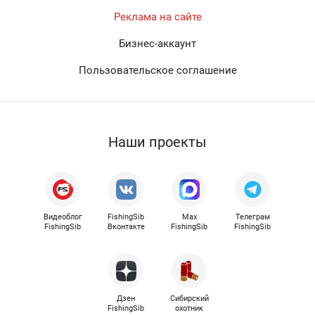
Реклама на сайте
Бизнес-аккаунт
Пользовательское соглашение
Наши проекты
Видеоблог
FishingSib
Max
Телеграм
FishingSib
Вконтакте
FishingSib
FishingSib
Дзен
Сибирский
FishingSib
охотник