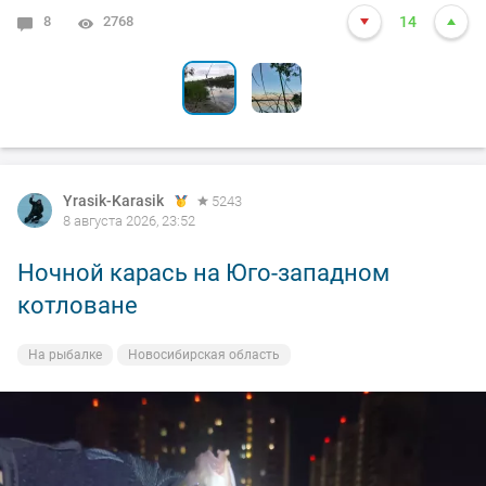
8
1
2768
4080
14
13
Yrasik-Karasik
5243
8 августа 2026, 23:52
Ночной карась на Юго-западном
котловане
На рыбалке
Новосибирская область