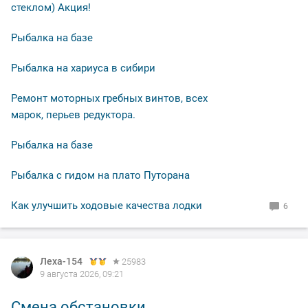
стеклом) Акция!
Рыбалка на базе
Рыбалка на хариуса в сибири
Ремонт моторных гребных винтов, всех
марок, перьев редуктора.
Рыбалка на базе
Рыбалка с гидом на плато Путорана
Как улучшить ходовые качества лодки
6
Леха-154
Леха-154
25983
25983
9 августа 2026, 09:21
8 августа 2026, 20:55
Смена обстановки.
По выходным не клюёт.