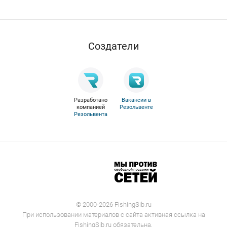
Cоздатели
Разработано
Вакансии в
компанией
Резольвенте
Резольвента
© 2000-2026 FishingSib.ru
При использовании материалов с сайта активная ссылка на
FishingSib.ru обязательна.