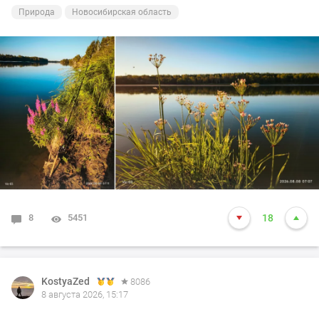
Природа
Новосибирская область
8
5451
18
KostyaZed
8086
8 августа 2026, 15:17