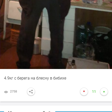
4.9кг с берега на блесну в бибихе
2758
11