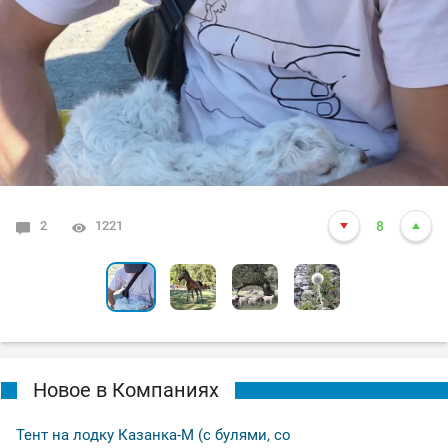
0
0
0
0
1152
1147
1148
1139
8
6
8
6
2
1221
8
Новое в Компаниях
Тент на лодку Казанка-М (с булями, со