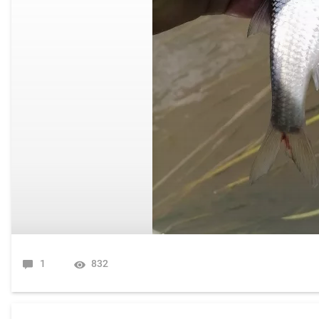
1
832