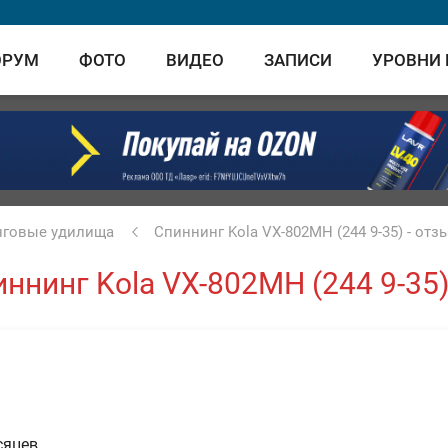
ОРУМ
ФОТО
ВИДЕО
ЗАПИСИ
УРОВНИ
нговые удилища
Спиннинг Kola VX-802MH (244 9-35) - от
иннинг Kola VX-802MH (244 9-35
сяцев