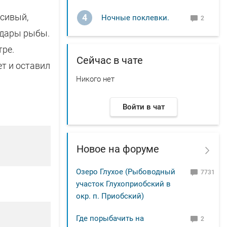
асивый,
4
Ночные поклевки.
2
удары рыбы.
тре.
Сейчас в чате
т и оставил
Никого нет
Войти в чат
Новое на форуме
Озеро Глухое (Рыбоводный
7731
участок Глухоприобский в
окр. п. Приобский)
Где порыбачить на
2