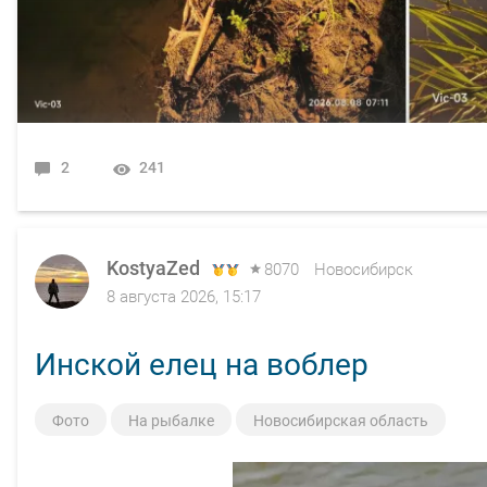
2
241
KostyaZed
8070
Новосибирск
8 августа 2026, 15:17
Инской елец на воблер
Фото
На рыбалке
Новосибирская область