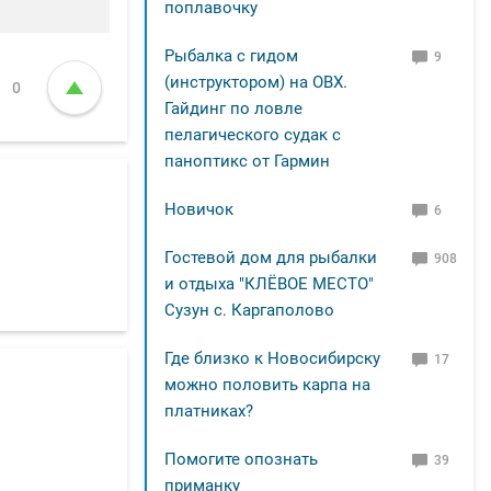
поплавочку
Рыбалка с гидом
9
(инструктором) на ОВХ.
0
Гайдинг по ловле
пелагического судак с
паноптикс от Гармин
Новичок
6
Гостевой дом для рыбалки
908
и отдыха "КЛЁВОЕ МЕСТО"
Сузун с. Каргаполово
Где близко к Новосибирску
17
можно половить карпа на
платниках?
Помогите опознать
39
приманку