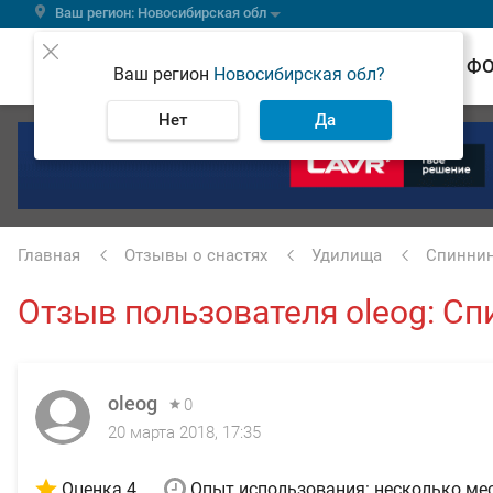
Ваш регион: Новосибирская обл
ВЕСТИ
Ф
Ваш регион
Новосибирская обл?
Нет
Да
Главная
Отзывы о снастях
Удилища
Спинни
Отзыв пользователя oleog: Сп
oleog
0
20 марта 2018, 17:35
Оценка 4
Опыт использования: несколько ме