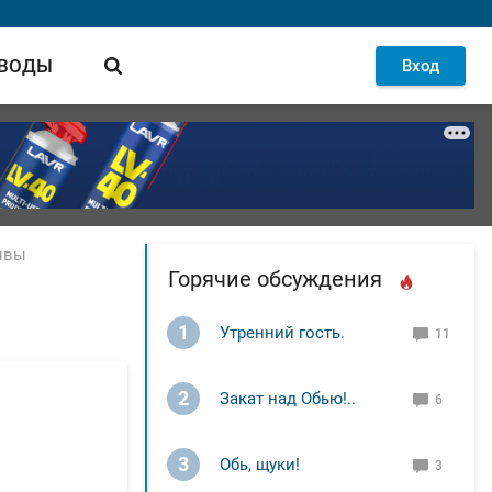
 ВОДЫ
Вход
зывы
Горячие обсуждения
)
1
Утренний гость.
11
2
Закат над Обью!..
6
3
Обь, щуки!
3