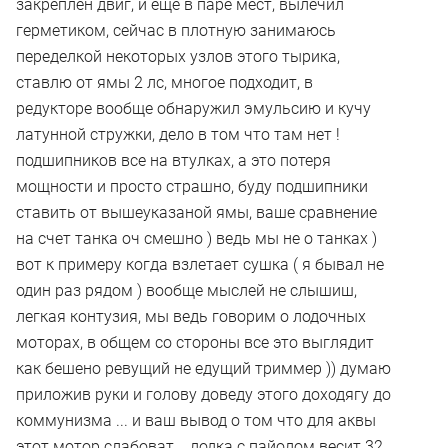
закреплен двиг, и еще в паре мест, вылечил
герметиком, сейчас в плотную занимаюсь
переделкой некоторых узлов этого тырика,
ставлю от ямы 2 лс, многое подходит, в
редукторе вообще обнаружил эмульсию и кучу
латунной стружки, дело в том что там нет !
подшипников все на втулках, а это потеря
мощности и просто страшно, буду подшипники
ставить от вышеуказаной ямы, ваше сравнение
на счет танка оч смешно ) ведь мы не о танках )
вот к примеру когда взлетает сушка ( я бывал не
один раз рядом ) вообще мыслей не слышиш,
легкая контузия, мы ведь говорим о лодочных
моторах, в общем со стороны все это выглядит
как бешено ревущий не едущий триммер )) думаю
приложив руки и голову доведу этого доходягу до
коммунизма ... и ваш вывод о том что для аквы
этот мотор слабоват .. лодка с пайолом весит 32