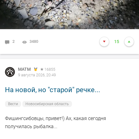
вывожу))) Кто в тех краях ночью выходит искать
судака - подскажите как у вас результат в этом сезоне?
2
3480
15
MATM
16855
9 августа 2026, 20:49
На новой, но "старой" речке...
Вести
Новосибирская область
Фишингсибовцы, привет!) Ах, какая сегодня
получилась рыбалка...