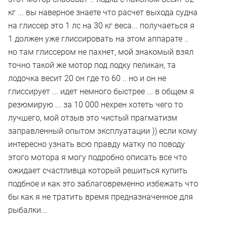
кг ... вы наверное знаете что расчет выхода судна
на глиссер это 1 лс на 30 кг веса... получаеться я
1 должен уже глиссировать на этом аппарате ..
но там глиссером не пахнет, мой знакомый взял
точно такой же мотор под лодку пеликан, та
лодочка весит 20 он где то 60 .. но и он не
глиссирует ... идет немного быстрее ... в общем я
резюмирую ... за 10 000 нехрен хотеть чего то
лучшего, мой отзыв это чистый прагматизм
заправленный опытом эксплуатации )) если кому
интересно узнать всю правду матку по поводу
этого мотора я могу подробно описать все что
ожидает счастливца который решиться купить
подбное и как это заблаговременно избежать что
бы как я не тратить время предназначенное для
рыбалки...