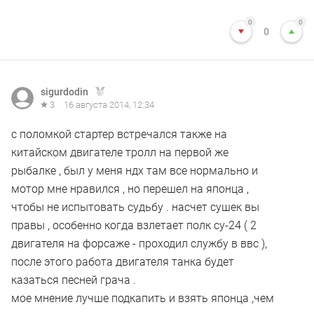
0
0
0
sigurdodin
3
16 августа 2014, 12:34
с поломкой стартер встречался также на
китайском двигателе тролл на первой же
рыбалке , был у меня ндх там все нормально и
мотор мне нравился , но перешел на японца ,
чтобы не испытовать судьбу . насчет сушек вы
правы , особенно когда взлетает полк су-24 ( 2
двигателя на форсаже - проходил службу в ввс ),
после этого работа двигателя танка будет
казаться песней грача .
мое мнение лучше подкапить и взять японца ,чем