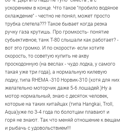
ускорением в конце. Что такое "пробило водяное
охлаждение" - честно не понял, может просто
трубка слетела??? Такое бывает когда резка
ручку газа крутишь. Про громкость- понятие
субьективное, танк Т-80 слышали как работает? -
вот это громко. И по скорости- если хотите
скорость, то советую купить не акву
проскодонную (на веслах - чудо лодка, у самого
такая уже три года), а нормальную килевую
лодку, типа RHEMA -310 Норвик-310 (хотя для них
желательно моторчик даже 5-6 лошадей.)Ну а
мотор нормальный, знаю с десяток человек,
которые на таких китайцах (типа Hangkai, Troll,
Aqua)уже по 3-4 года по болотцам плавают и
горя не знают. Так что меняй отношение к вещам
и рыбачь с удовольствием!!!