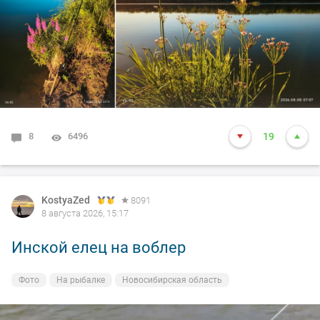
8
6496
19
KostyaZed
8091
8 августа 2026, 15:17
Инской елец на воблер
Фото
На рыбалке
Новосибирская область