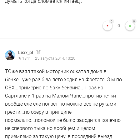
думать когда сломается китаец .
0
0
0
Lexx_pl
1841
25 августа 2014, 13:20
ТОже взял такой моторчик обкатал дома в
бочке...уже раз 6 за лето ходил на Фрегате -3 м по
ОВХ...примерно по баку бензина.. 1 раз на
Сартлане и 1 раз на Малом Чане...против течки
вообще еле еле ползет но можно все не руками
грести...по озеру в принципе
нормально...поломок не было заводится конечно
не спервого тыка но вообщем и целом
приемлемо за такую цену..в последний выезд