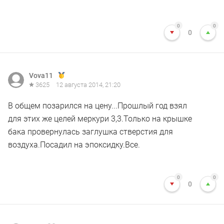
0
0
0
Vova11
3625
12 августа 2014, 21:20
В общем позарился на цену...Прошлый год взял
для этих же целей меркури 3,3.Только на крышке
бака провернулась заглушка стверстия для
воздуха.Посадил на эпоксидку.Все.
0
0
0