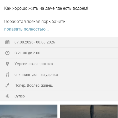
Как хорошо жить на даче где есть водоём!
Поработал,поехал порыбачить!
показать полностью...
Вот так я и поступил вчера, сначала
поработал"цирюльником" 😂в теплицах!
07.08.2026 - 08.08.2026
С 21-00 до 2-00
А вечером захотелось повторить предыдущее "ночное
рандеву"!
Умревинская протока
Прибыл на берег в девять часов,и что я вижу 😲,
спиннинг; донная удочка
уровень поднялся см.40-50!!!
Попер, Воблер, живец.
По поверхности плывёт мусор(ветки,трава и иногда
Супер
целые пласты засохшей тины)🫣
С мальком проблем не было,сразу зарядил донку и