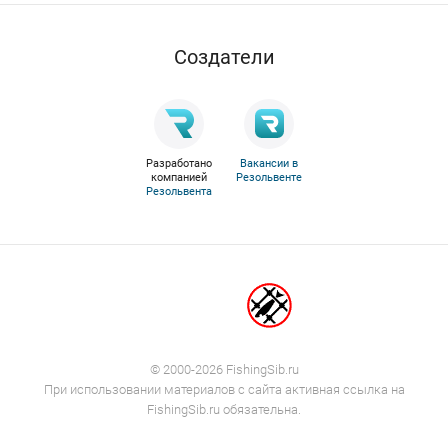
Cоздатели
Разработано
Вакансии в
компанией
Резольвенте
Резольвента
© 2000-2026 FishingSib.ru
При использовании материалов с сайта активная ссылка на
FishingSib.ru обязательна.