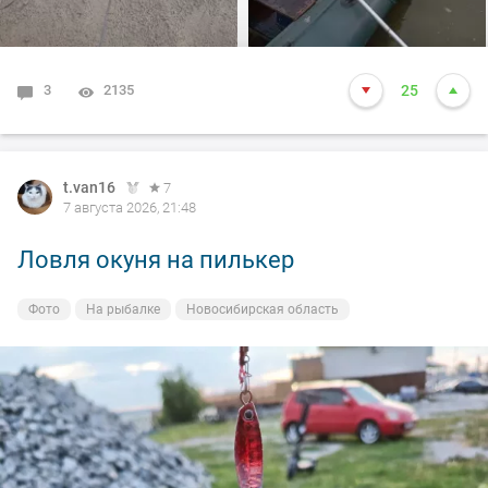
вам нхнч!!!
3
2135
25
t.van16
7
7 августа 2026, 21:48
Ловля окуня на пилькер
Фото
На рыбалке
Новосибирская область