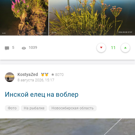
5
1039
11
KostyaZed
8070
8 августа 2026, 15:17
Инской елец на воблер
Фото
На рыбалке
Новосибирская область