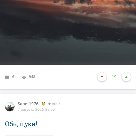
6
948
19
Sane-1976
8025
7 августа 2026, 22:55
Обь, щуки!