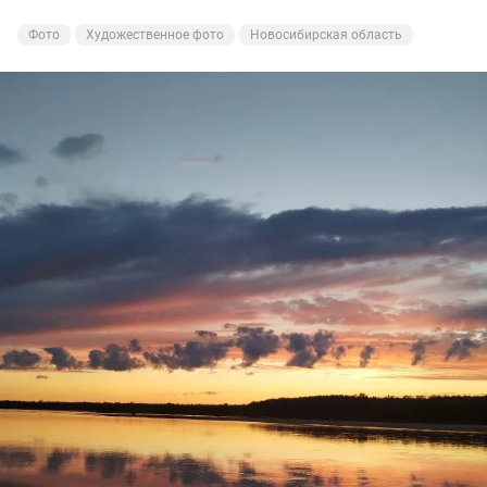
получил,а вот на донку поймал две щучки,и две
Фото
Художественное фото
Новосибирская область
судаковые поклёвки, но поторопился!🥴
И всё равно остался доволен, поклёвками
насладился,рыбу поймал,закат был волшебный!
Ну а вам Друзья желаю НХНЧ и чтобы от рыболовного
процесса вы получали только приятные впечатления!
С уважением Шнивовод!🤝