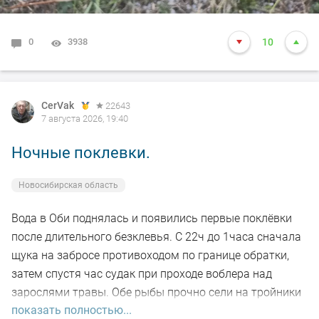
0
3938
10
CerVak
22643
7 августа 2026, 19:40
Ночные поклевки.
Новосибирская область
Вода в Оби поднялась и появились первые поклёвки
после длительного безклевья. С 22ч до 1часа сначала
щука на забросе противоходом по границе обратки,
затем спустя час судак при проходе воблера над
зарослями травы. Обе рыбы прочно сели на тройники
показать полностью...
и при чистке оказались с пустыми желудками. Ждем