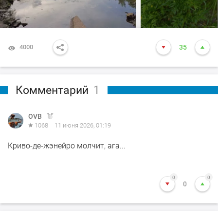
4000
35
Комментарий
1
OVB
1068
11 июня 2026, 01:19
Криво-де-жэнейро молчит, ага...
0
0
0