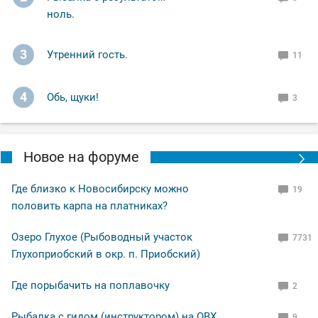
ноль.
3
Утренний гость.
11
4
Обь, щуки!
3
Новое на форуме
Где близко к Новосибирску можно
19
половить карпа на платниках?
Озеро Глухое (Рыбоводный участок
7731
Глухоприобский в окр. п. Приобский)
Где порыбачить на поплавочку
2
Рыбалка с гидом (инструктором) на ОВХ.
9