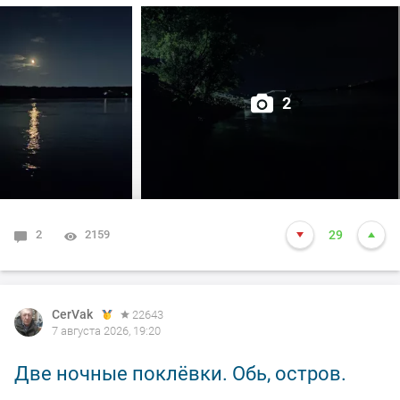
дальнейших поклёвок.
2
2
2159
29
CerVak
22643
7 августа 2026, 19:20
Две ночные поклёвки. Обь, остров.