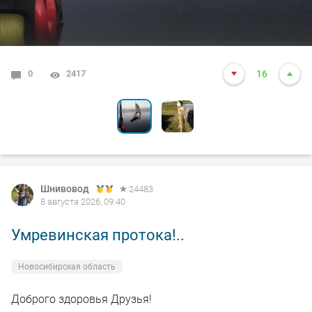
0
0
2417
2048
16
5
Шнивовод
24483
8 августа 2026, 09:40
Умревинская протока!..
Новосибирская область
Доброго здоровья Друзья!