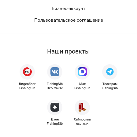
Бизнес-аккаунт
Пользовательское соглашение
Наши проекты
Видеоблог
FishingSib
Max
Телеграм
FishingSib
Вконтакте
FishingSib
FishingSib
Дзен
Сибирский
FishingSib
охотник