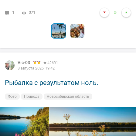
1
4
371
6138
24
5
Vic-03
42691
8 августа 2026, 19:42
Рыбалка с результатом ноль.
Фото
Природа
Новосибирская область