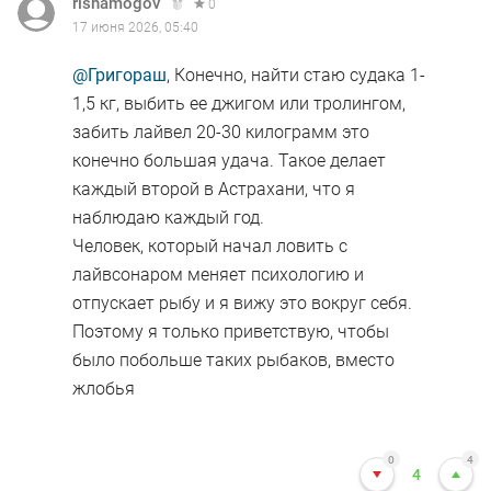
rishamogov
0
17 июня 2026, 05:40
@Григораш
, Конечно, найти стаю судака 1-
1,5 кг, выбить ее джигом или тролингом,
забить лайвел 20-30 килограмм это
конечно большая удача. Такое делает
каждый второй в Астрахани, что я
наблюдаю каждый год.
Человек, который начал ловить с
лайвсонаром меняет психологию и
отпускает рыбу и я вижу это вокруг себя.
Поэтому я только приветствую, чтобы
было побольше таких рыбаков, вместо
жлобья
0
4
4