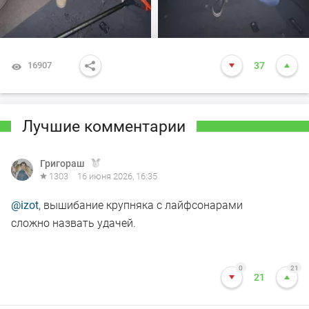
16907
37
Лучшие комментарии
Григораш
1303
16 июня 2026, 16:35
@izot
, вышибание крупняка с лайфсонарами
сложно назвать удачей.
0
21
21