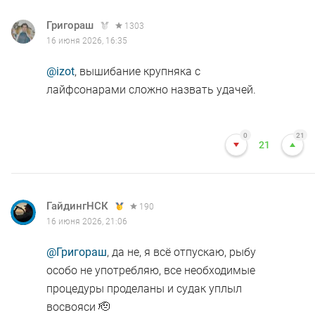
Григораш
1303
16 июня 2026, 16:35
@izot
, вышибание крупняка с
лайфсонарами сложно назвать удачей.
0
21
21
ГайдингНСК
190
16 июня 2026, 21:06
@Григораш
, да не, я всё отпускаю, рыбу
особо не употребляю, все необходимые
процедуры проделаны и судак уплыл
восвояси 🫡