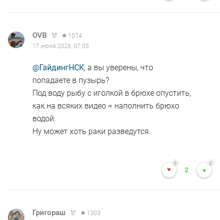
OVB
1074
17 июня 2026, 07:05
@ГайдингНСК
, а вы уверены, что
попадаете в пузырь?
Под воду рыбу с иголкой в брюхе опустить,
как на всяких видео = наполнить брюхо
водой.
Ну может хоть раки разведутся.
0
2
2
Григораш
1303