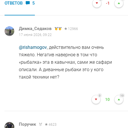
ОТВЕТОВ
5
-1
Димка_Седаков
12966
17 июня 2026, 09:22
@rishamogov
, действительно вам очень
тяжело. Негатив наверное в том что
«рыбалка» эта в кавычках, сами же сафари
описали. А диванные рыбаки это у кого
такой техники нет?
0
10
10
Поручик
4623