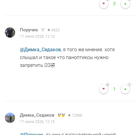
2
Поручик
4623
17 июня 2026, 12:10
@Димка_Седаков
, я того же мнения. хотя
слышал и такое что паноптиксы нужно
запретить 🤦‍♂️🤣
0
1
1
Димка_Седаков
12966
17 июня 2026, 12:15
@Поручик
, да они с заградительной ценой