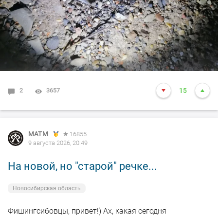
тишина. Может время выхода сместилось с до 0 час
на более позднее, но стоять до 3 ночи - просто не
вывожу))) Кто в тех краях ночью выходит искать
судака - подскажите как у вас результат в этом сезоне?
2
3657
15
MATM
16855
9 августа 2026, 20:49
На новой, но "старой" речке...
Новосибирская область
Фишингсибовцы, привет!) Ах, какая сегодня