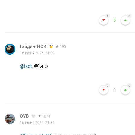
1
6
5
ГайдингНСК
190
16 июня 2026, 21:09
@izot
, 🫡🤝☺️
0
0
0
OVB
1074
16 июня 2026, 21:34