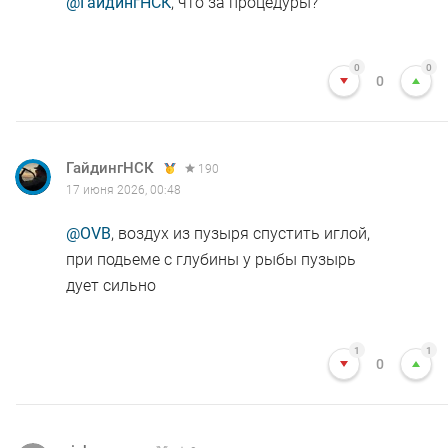
@ГайдингНСК
, что за процедуры?
0
0
0
ГайдингНСК
190
17 июня 2026, 00:48
@OVB
, воздух из пузыря спустить иглой,
при подьеме с глубины у рыбы пузырь
дует сильно
1
1
0