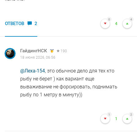
0
4
ОТВЕТОВ
2
4
ГайдингНСК
190
18 июня 2026, 06:56
@Леха-154
, это обычное дело для тех кто
рыбу не берет ) как вариант еще
вываживание не форсировать, поднимать
рыбу по 1 метру в минуту))
1
2
1