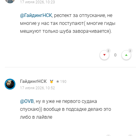
17 июня 2026, 10:23
@ГайдингНСК
, респект за отпускание, не
многие у нас так поступают( многие гиды
мешкуют только шуба заворачивается).
2
2
0
ГайдингНСК
190
17 июня 2026, 10:52
@OVB
, ну я уже не первого судака
спускаю)) вообще в подсадке делаю это
либо в лайвле