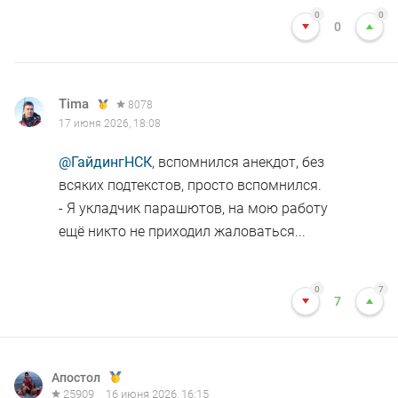
0
0
0
Tima
8078
17 июня 2026, 18:08
@ГайдингНСК
, вспомнился анекдот, без
всяких подтекстов, просто вспомнился.
- Я укладчик парашютов, на мою работу
ещё никто не приходил жаловаться...
0
7
7
Апостол
25909
16 июня 2026, 16:15