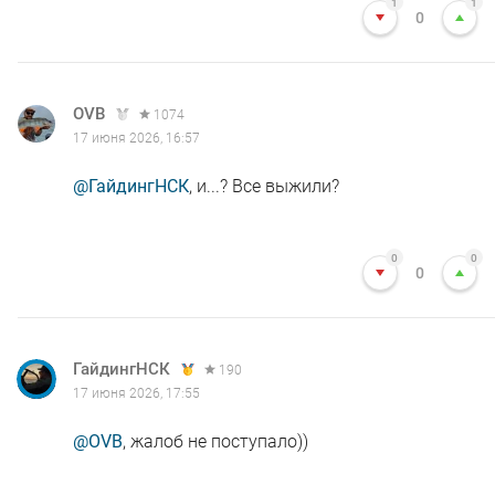
1
1
0
OVB
1074
17 июня 2026, 16:57
@ГайдингНСК
, и...? Все выжили?
0
0
0
ГайдингНСК
190
17 июня 2026, 17:55
@OVB
, жалоб не поступало))