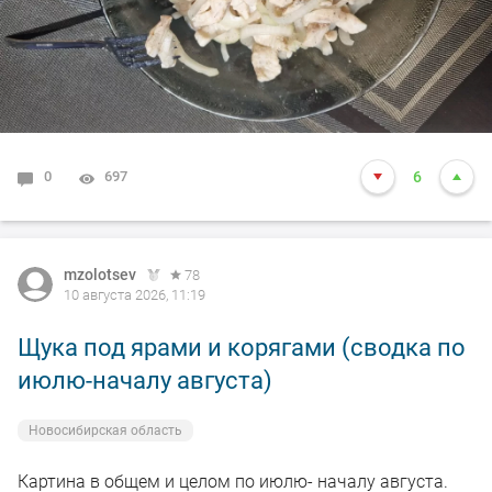
0
697
6
mzolotsev
78
10 августа 2026, 11:19
Щука под ярами и корягами (сводка по
июлю-началу августа)
Новосибирская область
Картина в общем и целом по июлю- началу августа.