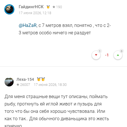
ГайдингНСК
190
17 июня 2026, 12:18
@HaZaR
, с 7 метров взял, понятно , что с 2-
3 метров особо ничего не раздует
1
0
-1
Леха-154
26007
17 июня 2026, 18:30
Для меня страшные вещи тут описаны, поймать
рыбу, проткнуть ей иглой живот и пузырь для
того что бы она себя хорошо чувствовала. Или
как то так.. Для обычного диваньщика это жесть
конечно.