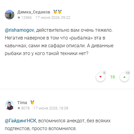
Димка_Седаков
12966
17 июня 2026, 09:22
@rishamogov
, действительно вам очень тяжело.
Негатив наверное в том что «рыбалка» эта в
кавычках, сами же сафари описали. А диванные
рыбаки это у кого такой техники нет?
0
10
10
Tima
8078
17 июня 2026, 18:08
@ГайдингНСК
, вспомнился анекдот, без всяких
подтекстов, просто вспомнился.