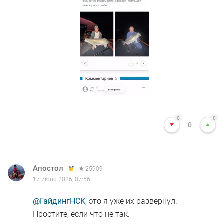
0
0
0
Апостол
25909
17 июня 2026, 07:56
@ГайдингНСК
, это я уже их развернул.
Простите, если что не так.