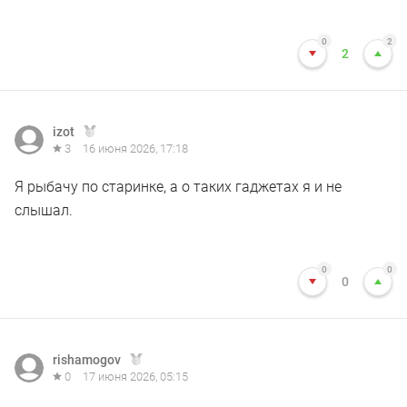
0
2
2
izot
3
16 июня 2026, 17:18
Я рыбачу по старинке, а о таких гаджетах я и не
слышал.
0
0
0
rishamogov
0
17 июня 2026, 05:15