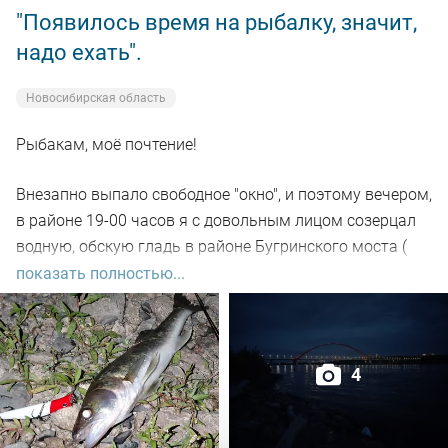
"Появилось время на рыбалку, значит,
надо ехать".
Новосибирская область
Рыбакам, моё почтение!
Внезапно выпало свободное "окно", и поэтому вечером,
в районе 19-00 часов я с довольным лицом созерцал
водную, обскую гладь в районе Бугринского моста (
правый берег).
показать полностью...
Отдыхающего люда просто тьма, и на берегу ,и на
воде. Сапы, катера, гидроциклы всяких мастей
4
поднимали нехилую волну до самой темноты.
По сути: рыбалил только на спиннинг, помощниками