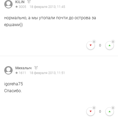
KiLiN
3005
18 февраля 2013, 11:45
нормально, а мы утопали почти до острова за
ершами))
0
0
0
Михалыч
1611
18 февраля 2013, 11:51
igoreha75
Спасибо.
0
0
0