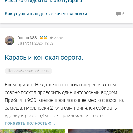
Рыбалка с гидом на плато Путорана
По уровню воды всё путём, особых спадов и скачков
Как улучшить ходовые качества лодки
6
не наблюдал. Малёк в изобилии, плавает вольготно.
Рыбакам, НХНЧ и рыбацких дней!
Doctor383
27709
5 августа 2026, 19:52
Карась и конская сорога.
Новосибирская область
Всем привет. Не далеко от города впервые в этом
сезоне поехал проверить один интересный водоём.
Прибыл в 9:00, клёвое прошлогоднее место свободно,
замешал моллюски 2-ку а сам принялся собирать
удочку в росте 5,4м. Пока разложился тесто
показать полностью...
настоялось, 5-ть закормочных забросов и в бой.
Заброс за забросом, рыба кормится, видно по