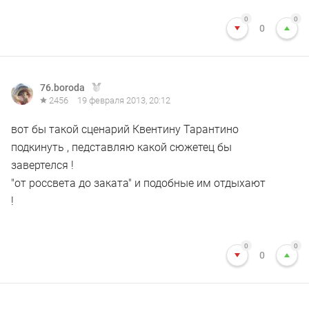
0
0
0
76.boroda
2456
19 февраля 2013, 20:12
вот бы такой сценарий Квентину Тарантино
подкинуть , педставляю какой сюжетец бы
завертелся !
"от россвета до заката" и подобные им отдыхают
!
0
0
0