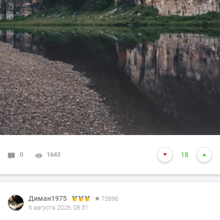
0
1643
18
Диман1975
75896
6 августа 2026, 08:31