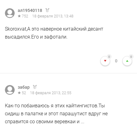
ал19540118
752
18 февраля 2013, 13:48
Skoroxvat,А это наверное китайский десант
высадился.Его и зафотали.
0
0
0
забар
52
18 февраля 2013, 22:55
Как-то побаиваюсь я этих кайтингистов.Ты
сидиш в палатке и этот парашутист вдруг не
справится со своими веревкаи и ...