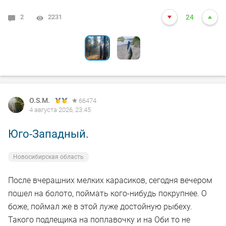
2
6
2231
2078
24
24
O.S.M.
66474
4 августа 2026, 23:45
Юго-Западный.
Новосибирская область
После вчерашних мелких карасиков, сегодня вечером
пошел на болото, поймать кого-нибудь покрупнее. О
боже, поймал же в этой луже достойную рыбеху.
Такого подлещика на поплавочку и на Оби то не