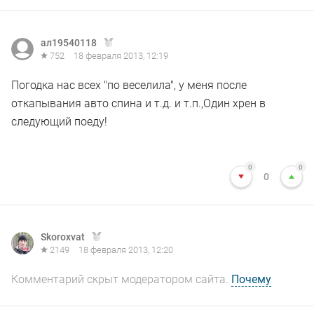
ал19540118
752
18 февраля 2013, 12:19
Погодка нас всех "по веселила", у меня после
откапывания авто спина и т.д. и т.п.,Один хрен в
следующий поеду!
0
0
0
Skoroxvat
2149
18 февраля 2013, 12:20
Комментарий скрыт модератором сайта.
Почему