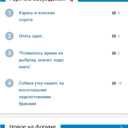
1
Карась и конская
8
сорога.
2
Опять один.
4
3
"Появилось время на
2
рыбалку, значит, надо
ехать".
4
Собака утку нашел, за
16
косоглазыми
недохотниками -
браками.
Новое на форуме