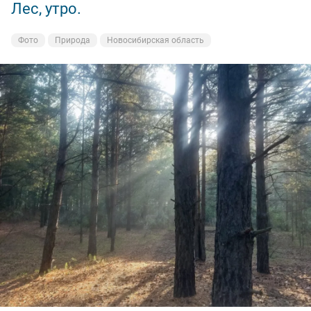
Лес, утро.
Кудряшевская протока.
Фото
Фото
Природа
На рыбалке
Новосибирская область
Новосибирская область