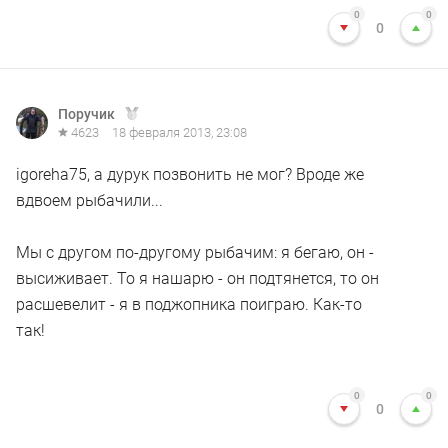
0
0
0
Поручик
4623
18 февраля 2013, 23:08
igoreha75, а дурук позвонить не мог? Вроде же
вдвоем рыбачили...
Мы с другом по-другому рыбачим: я бегаю, он -
высиживает. То я нашарю - он подтянется, то он
расшевелит - я в поджопника поиграю. Как-то
так!
0
0
0