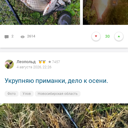
2
2614
30
Леопольд
7457
4 августа 2026, 22:26
Укрупняю приманки, дело к осени.
Фото
Улов
Новосибирская область