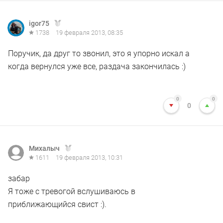
igor75
1738
19 февраля 2013, 08:35
Поручик, да друг то звонил, это я упорно искал а
когда вернулся уже все, раздача закончилась :)
0
0
0
Михалыч
1611
19 февраля 2013, 10:31
забар
Я тоже с тревогой вслушиваюсь в
приближающийся свист :).