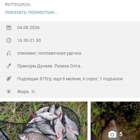
вытащишь.
показать полностью...
Ну а так все как обычно, свои 2.5 кг белой рыбы
поймал.
04.08.2026
16.30-21.30
На заказе еще покидал спиннинг. Поймал 8 наников.
Отпустил, и пошел домой.
спиннинг; поплавочная удочка
Прикорм Дунаев. Резина Олта.
Подлещик 875гр, еще 6 мелких, 6 сорог, 1 подъязок
Жара. 🌞.
5