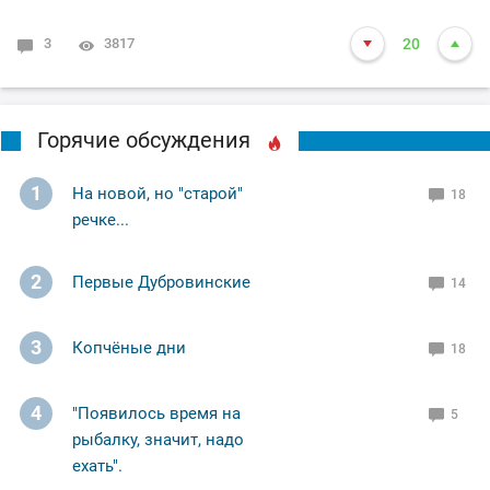
3
3817
20
Горячие обсуждения
1
На новой, но "старой"
18
речке...
2
Первые Дубровинские
14
3
Копчёные дни
18
4
"Появилось время на
5
рыбалку, значит, надо
ехать".