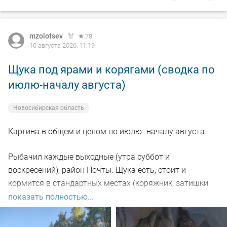
mzolotsev
78
10 августа 2026, 11:19
Щука под ярами и корягами (сводка по
июлю-началу августа)
Новосибирская область
Картина в общем и целом по июлю- началу августа.
Рыбачил каждые выходные (утра суббот и
воскресений), район Почты. Щука есть, стоит и
кормится в стандартных местах (коряжник, затишки
под глубокими берегами), но халявы нет - приходится
показать полностью...
искать и тогда успех есть и будет).