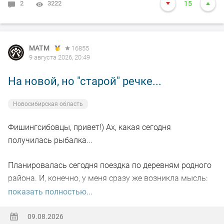
2
3222
15
MATM
16855
9 августа 2026, 20:49
На новой, но "старой" речке...
Новосибирская область
Фишингсибовцы, привет!) Ах, какая сегодня
получилась рыбалка...
Планировалась сегодня поездка по деревням родного
района. И, конечно, у меня сразу же возникла мысль:
пробежаться по небольшой речке, где когда-то давно-
показать полностью...
давно я уже бывал и даже поймал там рыбу на букву
"ХА" (честно отпустил тогда). Сомневался только в
09.08.2026