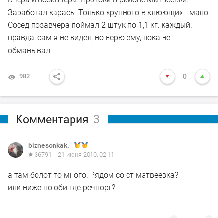
Заработал карась. Только крупного в клюющих - мало.
Сосед позавчера поймал 2 штук по 1,1 кг. каждый.
правда, сам я не видел, но верю ему, пока не
обманывал
982
0
Комментария
3
biznesonkak.
36791
21 июня 2010, 02:11
а там болот то много. Рядом со ст матвеевка?
или ниже по оби где речпорт?