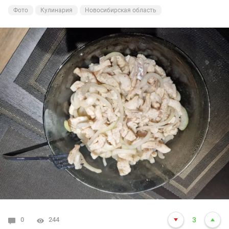
Фото
Кулинария
Новосибирская область
0
244
3