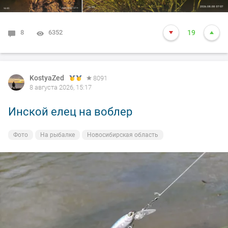
8
6352
19
KostyaZed
8091
8 августа 2026, 15:17
Инской елец на воблер
Фото
На рыбалке
Новосибирская область