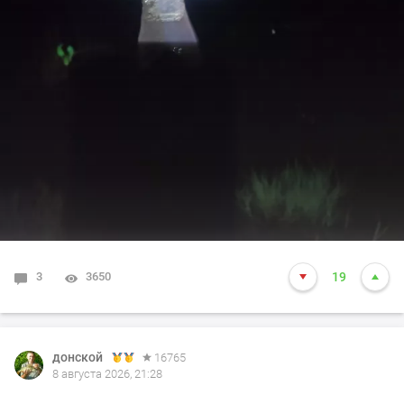
3
3650
19
донской
16765
8 августа 2026, 21:28