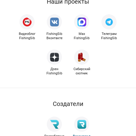
Наши проекты
Видеоблог
FishingSib
Max
Телеграм
FishingSib
Вконтакте
FishingSib
FishingSib
Дзен
Сибирский
FishingSib
охотник
Cоздатели