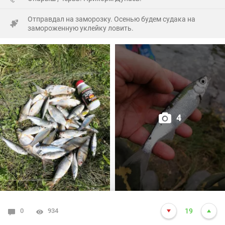
пониже... Пух какой-то плывёт белый, вроде как, от
Отправдал на заморозку. Осенью будем судака на
репейника...
замороженную уклейку ловить.
Завтра попробую туда же... Очень постараюсь!))
С такими ельцами никакая рыба на букву "ХА"... Ну, как
той самой бабке - интернет ваш...
4
0
934
19