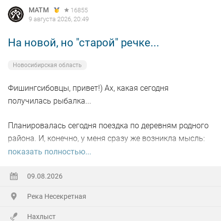
MATM
16855
9 августа 2026, 20:49
На новой, но "старой" речке...
Новосибирская область
Фишингсибовцы, привет!) Ах, какая сегодня
получилась рыбалка...
Планировалась сегодня поездка по деревням родного
района. И, конечно, у меня сразу же возникла мысль:
пробежаться по небольшой речке, где когда-то давно-
показать полностью...
давно я уже бывал и даже поймал там рыбу на букву
"ХА" (честно отпустил тогда). Сомневался только в
09.08.2026
одном: взять с собой спиннинг или нахлыст... Недолго
Река Несекретная
сомневался)))
Нахлыст