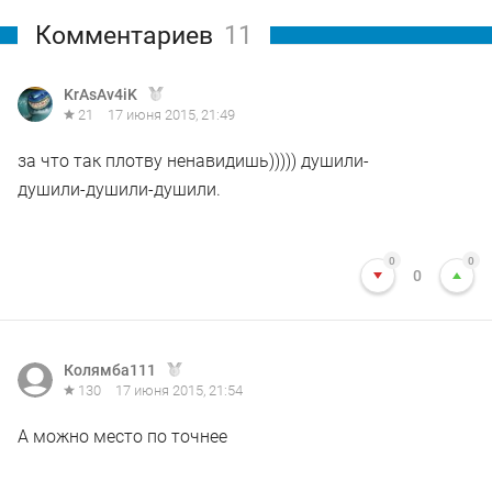
Комментариев
11
KrAsAv4iK
21
17 июня 2015, 21:49
за что так плотву ненавидишь))))) душили-
душили-душили-душили.
0
0
0
Колямба111
130
17 июня 2015, 21:54
А можно место по точнее