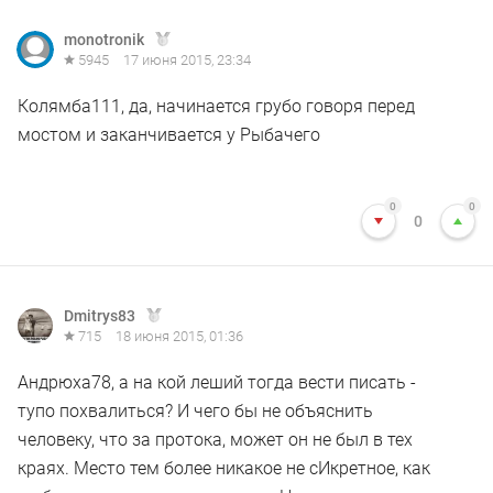
monotronik
5945
17 июня 2015, 23:34
Колямба111, да, начинается грубо говоря перед
мостом и заканчивается у Рыбачего
0
0
0
Dmitrys83
715
18 июня 2015, 01:36
Андрюха78, а на кой леший тогда вести писать -
тупо похвалиться? И чего бы не объяснить
человеку, что за протока, может он не был в тех
краях. Место тем более никакое не сИкретное, как