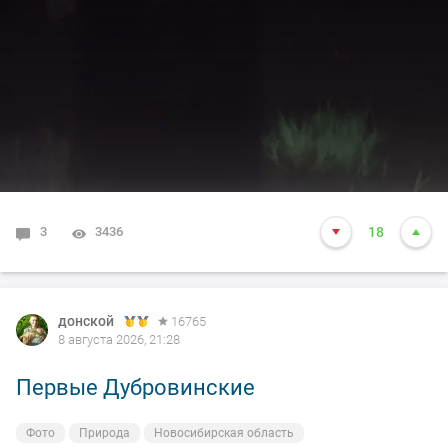
3
3436
18
донской
16765
8 августа 2026, 21:28
Первые Дубровинские
Фото
Природа
Новосибирская область