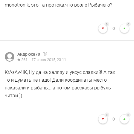
monotronik, это та протока,что возле Рыбачего?
0
0
0
Андрюха78
261
17 июня 2015, 23:11
KrAsAv4iK, Ну да на халяву и уксус сладкий! А так
то и думать не надо! Дали координаты место
показали и рыбачь... а потом рассказы рыбуль
читай ))
0
0
0