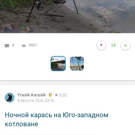
8
1
3521
4984
14
13
Yrasik-Karasik
5252
8 августа 2026, 23:52
Ночной карась на Юго-западном
котловане