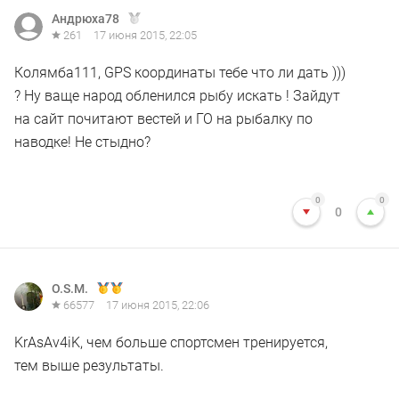
Андрюха78
261
17 июня 2015, 22:05
Колямба111, GPS координаты тебе что ли дать )))
? Ну ваще народ обленился рыбу искать ! Зайдут
на сайт почитают вестей и ГО на рыбалку по
наводке! Не стыдно?
0
0
0
O.S.M.
66577
17 июня 2015, 22:06
KrAsAv4iK, чем больше спортсмен тренируется,
тем выше результаты.