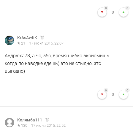
0
0
0
KrAsAv4iK
21
17 июня 2015, 22:07
Андрюха78, а чо, збс, время шибко экономишь
когда по наводке едешь) это не стыдно, это
выгодно)
0
0
0
Колямба111
130
17 июня 2015, 22:52