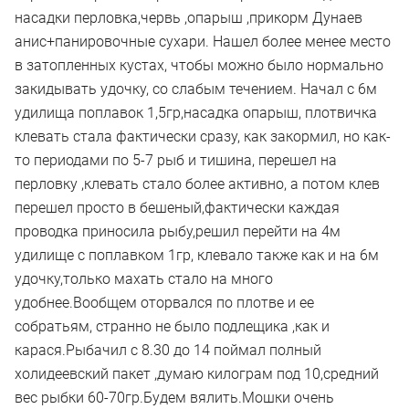
насадки перловка,червь ,опарыш ,прикорм Дунаев
анис+панировочные сухари. Нашел более менее место
в затопленных кустах, чтобы можно было нормально
закидывать удочку, со слабым течением. Начал с 6м
удилища поплавок 1,5гр,насадка опарыш, плотвичка
клевать стала фактически сразу, как закормил, но как-
то периодами по 5-7 рыб и тишина, перешел на
перловку ,клевать стало более активно, а потом клев
перешел просто в бешеный,фактически каждая
проводка приносила рыбу,решил перейти на 4м
удилище с поплавком 1гр, клевало также как и на 6м
удочку,только махать стало на много
удобнее.Вообщем оторвался по плотве и ее
собратьям, странно не было подлещика ,как и
карася.Рыбачил с 8.30 до 14 поймал полный
холидеевский пакет ,думаю килограм под 10,средний
вес рыбки 60-70гр.Будем вялить.Мошки очень