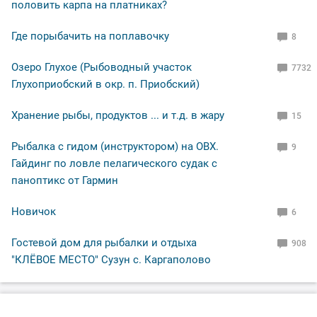
половить карпа на платниках?
Где порыбачить на поплавочку
8
Озеро Глухое (Рыбоводный участок
7732
Глухоприобский в окр. п. Приобский)
Хранение рыбы, продуктов ... и т.д. в жару
15
Рыбалка с гидом (инструктором) на ОВХ.
9
Гайдинг по ловле пелагического судак с
паноптикс от Гармин
Новичок
6
Гостевой дом для рыбалки и отдыха
908
"КЛЁВОЕ МЕСТО" Сузун с. Каргаполово