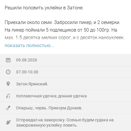
поклевки здесь были настолько необыкновенными...
Даже дыхание перехватывало... А особенно, когда
Решили половить уклейки в Затоне.
рыба всплывёт за мушкой, но в последний момент
Приехали около семи. Забросили пикер, и 2 семерки.
развернётся... Ух, блин...)))
На пикер поймали 5 подлещиков от 50 до 100гр. На
Побродил по речке часа два всего, прошёл только два
мах. 1.5 десятка мелких сорог, и с десяток наноуклеек.
переката. Но столько удовольствий получил от
Дно все зарасло травой,, кормушку 30 гр не протянуть.
показать полностью...
рыбалки!!! И от работы снастью в заросшей наглухо
В десять клёв вообще вырубило.
речушке, и от тишины, нарушаемой только птицами и
09.08.2026
P.S. в общем, до сентября на водозаборе делать
редкими автомобилями где-то вдалеке... И от рыб,
07.00-10.00
нечего. Все всем НХНЧ.
само-собой))
Затон Яринский.
Из интересного: в отличие от суенгинских, местные
поплавочная удочка; донная удочка
ельцы плохо реагировали на крупных мушек. И, как
показалось, на светлые тоже активность была
Опарыш , червь. Прикорм Дунаев.
пониже... Пух какой-то плывёт белый, вроде как, от
Отправдал на заморозку. Осенью будем судака на
репейника...
замороженную уклейку ловить.