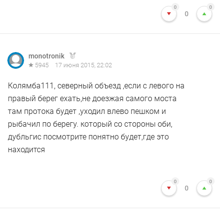
0
0
0
monotronik
5945
17 июня 2015, 22:02
Колямба111, северный объезд ,если с левого на
правый берег ехать,не доезжая самого моста
там протока будет ,уходил влево пешком и
рыбачил по берегу. который со стороны оби,
дубльгис посмотрите понятно будет,где это
находится
0
0
0