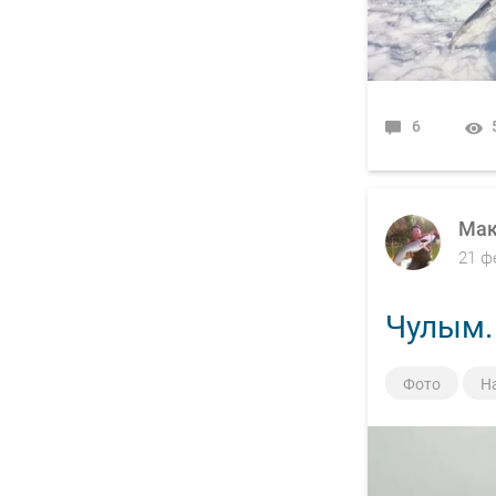
6
Мак
21 ф
Чулым.
Фото
Н