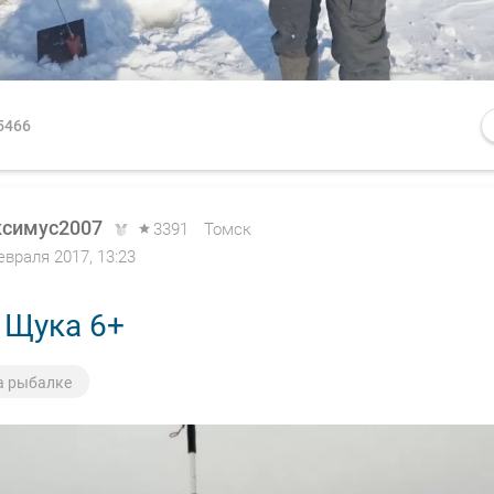
5466
симус2007
3391
Томск
евраля 2017, 13:23
 Щука 6+
а рыбалке