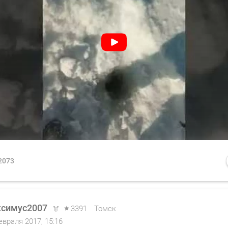
2073
симус2007
3391
Томск
евраля 2017, 15:16