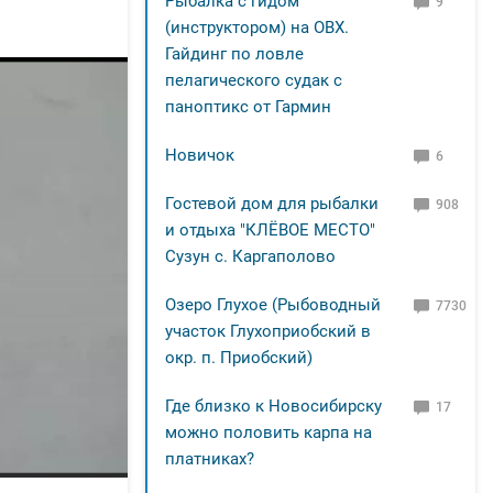
Рыбалка с гидом
9
(инструктором) на ОВХ.
Гайдинг по ловле
пелагического судак с
паноптикс от Гармин
Новичок
6
Гостевой дом для рыбалки
908
и отдыха "КЛЁВОЕ МЕСТО"
Сузун с. Каргаполово
Озеро Глухое (Рыбоводный
7730
участок Глухоприобский в
окр. п. Приобский)
Где близко к Новосибирску
17
можно половить карпа на
платниках?