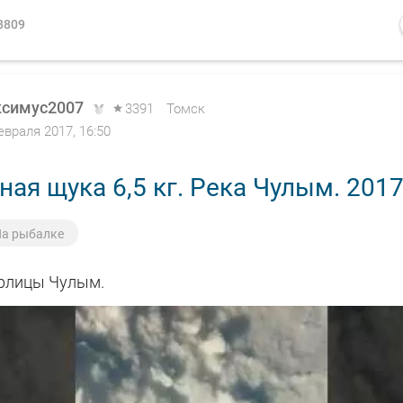
8809
симус2007
3391
Томск
евраля 2017, 16:50
ая щука 6,5 кг. Река Чулым. 201
а рыбалке
рлицы Чулым.