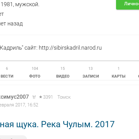
. 1981, мужской.
Лично
ет
лет назад
адриль" сайт: http://sibirskadril.narod.ru
6
104
15
13
1
ВЕСТИ
ФОТО
ВИДЕО
ЗАПИСИ
КАРТЫ
симус2007
3391
Томск
евраля 2017, 16:52
ная щука. Река Чулым. 2017