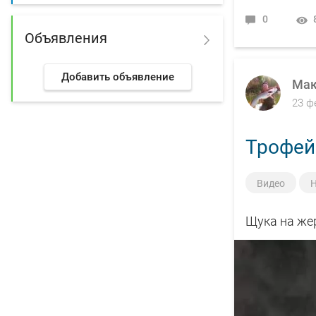
0
Объявления
Добавить объявление
Мак
23 ф
Трофейн
Видео
Н
Щука на же