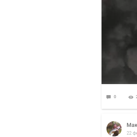
0
Мак
22 ф