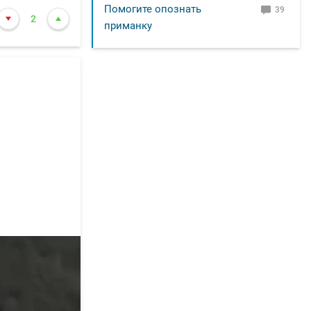
Помогите опознать
39
2
приманку
7