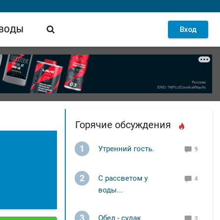
 ВОДЫ
Вход
Горячие обсуждения
1
Утренний гость.
9
2
С рассветом у
4
воды...
3
Обед - судак
3