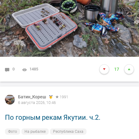
0
1485
17
Батин_Кореш
1991
6 августа 2026, 10:46
По горным рекам Якутии. ч.2.
Фото
На рыбалке
Республика Саха