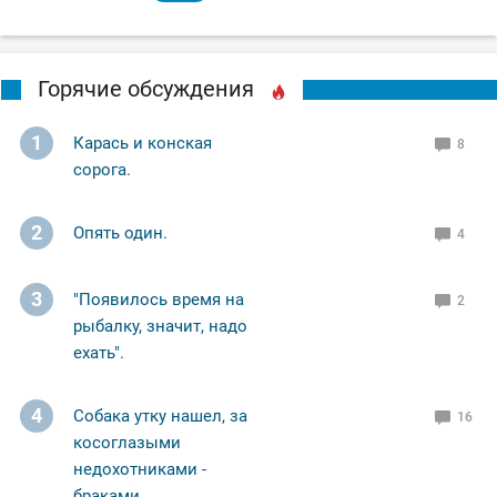
Горячие обсуждения
1
Карась и конская
8
сорога.
2
Опять один.
4
3
"Появилось время на
2
рыбалку, значит, надо
ехать".
4
Собака утку нашел, за
16
косоглазыми
недохотниками -
браками.