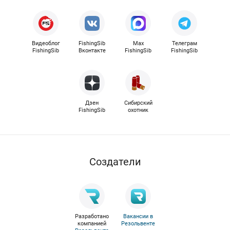
Видеоблог
FishingSib
Max
Телеграм
FishingSib
Вконтакте
FishingSib
FishingSib
Дзен
Сибирский
FishingSib
охотник
Cоздатели
Разработано
Вакансии в
компанией
Резольвенте