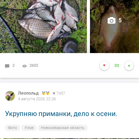
5
2
2602
30
Леопольд
7457
4 августа 2026, 22:26
Укрупняю приманки, дело к осени.
Фото
Улов
Новосибирская область