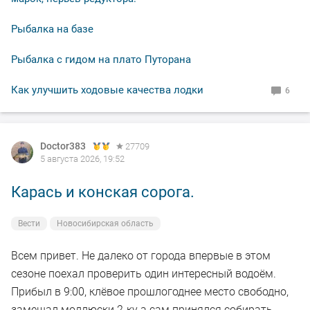
Рыбалка на базе
В общем свободное "окно" закрыл рыбалкой, чему и
рад.
Рыбалка с гидом на плато Путорана
По уровню воды всё путём, особых спадов и скачков
Как улучшить ходовые качества лодки
6
не наблюдал. Малёк в изобилии, плавает вольготно.
Рыбакам, НХНЧ и рыбацких дней!
Doctor383
27709
5 августа 2026, 19:52
Карась и конская сорога.
Вести
Новосибирская область
Всем привет. Не далеко от города впервые в этом
сезоне поехал проверить один интересный водоём.
Прибыл в 9:00, клёвое прошлогоднее место свободно,
замешал моллюски 2-ку а сам принялся собирать