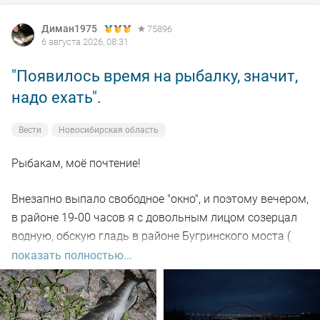
Диман1975
75896
6 августа 2026, 08:31
"Появилось время на рыбалку, значит,
надо ехать".
Вести
Новосибирская область
Рыбакам, моё почтение!
Внезапно выпало свободное "окно", и поэтому вечером,
в районе 19-00 часов я с довольным лицом созерцал
водную, обскую гладь в районе Бугринского моста (
правый берег).
показать полностью...
Отдыхающего люда просто тьма, и на берегу ,и на
воде. Сапы, катера, гидроциклы всяких мастей