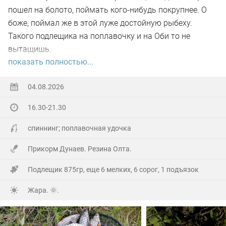
пошел на болото, поймать кого-нибудь покрупнее. О
боже, поймал же в этой луже достойную рыбеху.
Такого подлещика на поплавочку и на Оби то не
вытащишь.
показать полностью...
Ну а так все как обычно, свои 2.5 кг белой рыбы
поймал.
04.08.2026
16.30-21.30
На заказе еще покидал спиннинг. Поймал 8 наников.
Отпустил, и пошел домой.
спиннинг; поплавочная удочка
Прикорм Дунаев. Резина Олта.
Подлещик 875гр, еще 6 мелких, 6 сорог, 1 подъязок
Жара. 🌞.