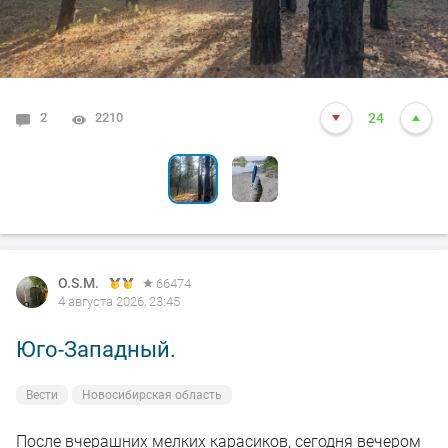
2
6
2210
2060
24
24
O.S.M.
66474
4 августа 2026, 23:45
Юго-Западный.
Вести
Новосибирская область
После вчерашних мелких карасиков, сегодня вечером