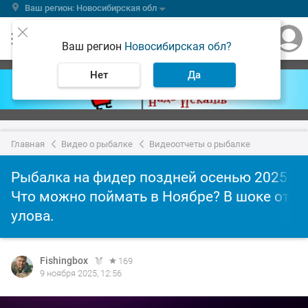
Ваш регион: Новосибирская обл
Ваш регион
Новосибирская обл?
Нет
Да
Главная
Видео о рыбалке
Видеоотчеты о рыбалке
Рыбалка на фидер поздней осенью 2025.
Что можно поймать в Ноябре? В шоке от
улова.
Fishingbox
169
9 ноября 2025, 12:56