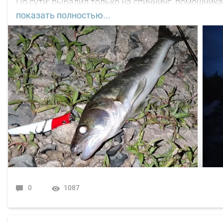
По сути: рыбалил только на спиннинг, помощника
показать полностью...
С вечера поклёвок не увидел. Наступило тёмное в
нет, почти. Первая поклёвка "под ногами" в 22-45
"Кайды"). Вторая поклёвка ближе к 03-00 ч, размер
Пришёл рассвет. Началась движуха на воде, но не
"вертушки" медного окраса 3 номера. Поймал 5 шт
пятнадцать, затем будто там язя и не было.
В общем свободное "окно" закрыл рыбалкой, чему 
По уровню воды всё путём, особых спадов и скач
0
1087
Рыбакам, НХНЧ и рыбацких дней!