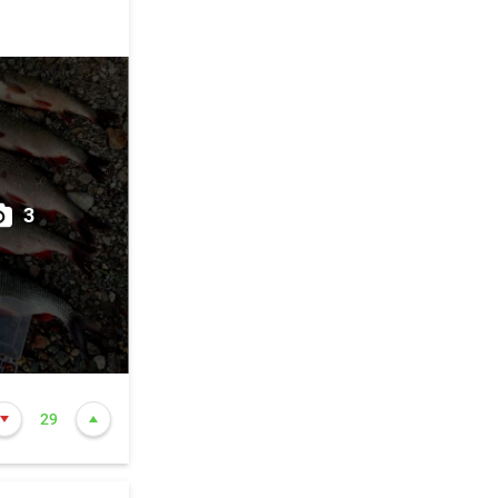
вот судака
узове от
итете
3
минут
о.
29