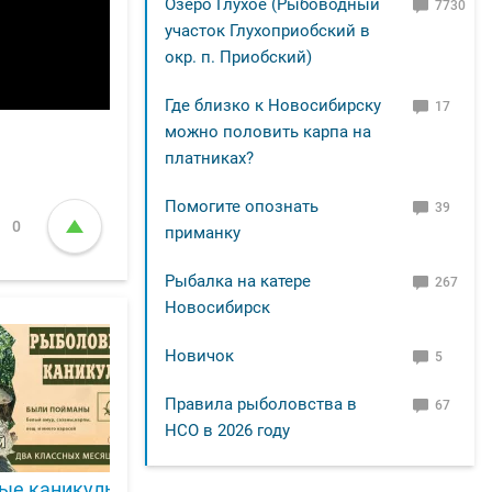
Озеро Глухое (Рыбоводный
7730
участок Глухоприобский в
окр. п. Приобский)
Где близко к Новосибирску
17
можно половить карпа на
платниках?
Помогите опознать
39
0
приманку
Рыбалка на катере
267
Новосибирск
Новичок
5
Правила рыболовства в
67
НСО в 2026 году
ом "отвёл душу". Ловля подъязка и окуня на поплавок
ые каникулы
Эта добавка нравится лещу. Доб
Р