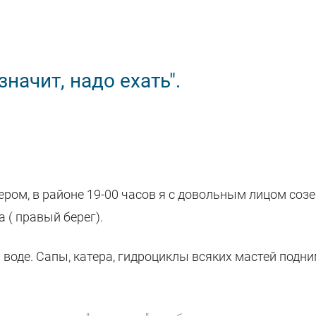
начит, надо ехать".
чером, в районе 19-00 часов я с довольным лицом соз
 ( правый берег).
а воде. Сапы, катера, гидроциклы всяких мастей подн