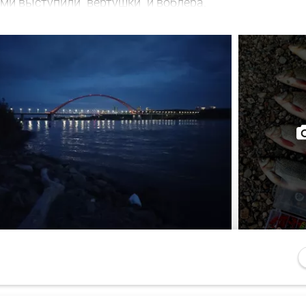
ми выступили "вертушки" и воблера.
ремя. Стихло в округе. Рыбаки есть. Комары есть. А, 
, и судачок грамм на 500 жадно атаковал утюг в 100 к
 грамм так 95), и на этом всё!
 транспортных средств. Вышел язь на охоту. В приор
ук, один сошёл, ну и хорошо. Активность по времени 
и рад.
ков не наблюдал. Малёк в изобилии, плавает вольготн