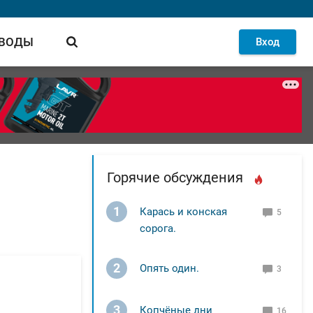
 ВОДЫ
Вход
Горячие обсуждения
1
Карась и конская
5
сорога.
2
Опять один.
3
3
Копчёные дни
16