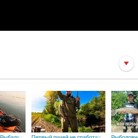
!Рыбалка с сыном!
Первый ручей не сработал, зато на втор
Рыболовн