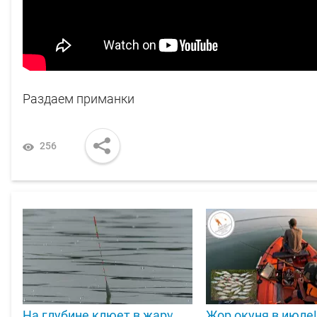
Раздаем приманки
256
На глубине клюет в жару.
Жор окуня в июле