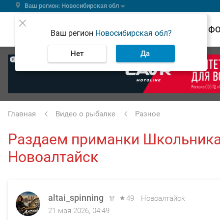
Ваш регион: Новосибирская обл
ВЕСТИ
Ф
Ваш регион
Новосибирская обл?
Нет
Да
РЕКЛАМА
Главная
Видео о рыбалке
Разное
Раздаем приманки Школьника
Новоалтайск
altai_spinning
49
Новоалтайск
21 мая 2026, 04:49