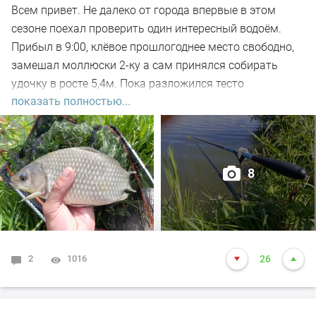
Всем привет. Не далеко от города впервые в этом
сезоне поехал проверить один интересный водоём.
Прибыл в 9:00, клёвое прошлогоднее место свободно,
замешал моллюски 2-ку а сам принялся собирать
удочку в росте 5,4м. Пока разложился тесто
показать полностью...
настоялось, 5-ть закормочных забросов и в бой.
Заброс за забросом, рыба кормится, видно по
характерным пузырям на воде а поклёвок нет. Минут
через 30-ть на очередном забросе подъём поплавка,
8
подсекаю, есть. Удочка в дугу, с глубины в 2-а метра не
сразу поднял на поверхность, достойный боец,
сопротивлялся до последнего но я его взял. Красавец
карась открыл счёт, на вскидку 500гр. Заброс за
забросом, тишина, поднялся ветер, пошла волна.
2
1016
26
Поклёвки редкие но меткие, видно слом погоды внёс
свои коррективы в активности рыбы. Максимум
подряд ловил пару увесистых карасей, подошла