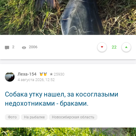
2
2006
22
Леха-154
25930
4 августа 2026, 12:52
Собака утку нашел, за косоглазыми
недохотниками - браками.
Фото
На рыбалке
Новосибирская область