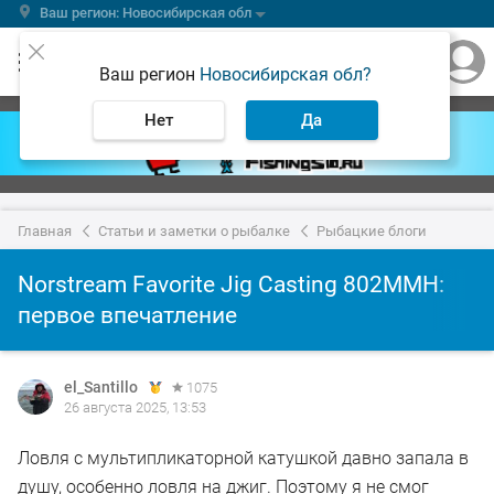
Ваш регион: Новосибирская обл
Ваш регион
Новосибирская обл?
Нет
Да
Главная
Статьи и заметки о рыбалке
Рыбацкие блоги
Norstream Favorite Jig Casting 802MMH:
первое впечатление
el_Santillo
1075
26 августа 2025, 13:53
Ловля с мультипликаторной катушкой давно запала в
душу, особенно ловля на джиг. Поэтому я не смог