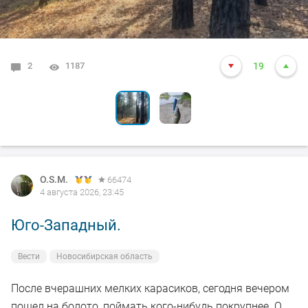
2
6
1187
1321
19
20
O.S.M.
66474
4 августа 2026, 23:45
Юго-Западный.
Вести
Новосибирская область
После вчерашних мелких карасиков, сегодня вечером
пошел на болото, поймать кого-нибудь покрупнее. О