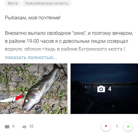
Вести
Новосибирская область
Рыбакам, моё почтение!
Внезапно выпало свободное "окно", и поэтому вечером,
в районе 19-00 часов я с довольным лицом созерцал
водную, обскую гладь в районе Бугринского моста (
правый берег).
показать полностью...
Отдыхающего люда просто тьма, и на берегу ,и на
воде. Сапы, катера, гидроциклы всяких мастей
4
поднимали нехилую волну до самой темноты.
По сути: рыбалил только на спиннинг, помощниками
выступили "вертушки" и воблера.
0
32
1
С вечера поклёвок не увидел. Наступило тёмное время.
Стихло в округе. Рыбаки есть. Комары есть. А, вот