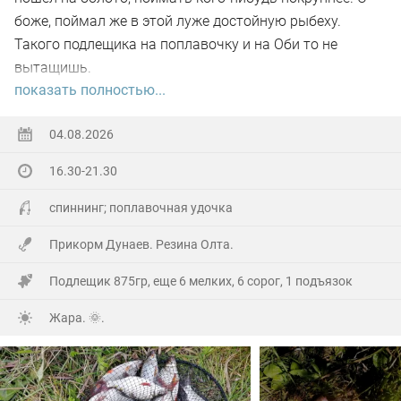
боже, поймал же в этой луже достойную рыбеху.
Такого подлещика на поплавочку и на Оби то не
вытащишь.
показать полностью...
Ну а так все как обычно, свои 2.5 кг белой рыбы
поймал.
04.08.2026
16.30-21.30
На заказе еще покидал спиннинг. Поймал 8 наников.
Отпустил, и пошел домой.
спиннинг; поплавочная удочка
Прикорм Дунаев. Резина Олта.
Подлещик 875гр, еще 6 мелких, 6 сорог, 1 подъязок
Жара. 🌞.