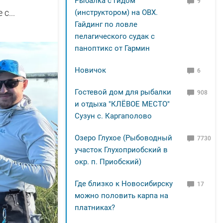
Рыбалка с гидом
9
с...
(инструктором) на ОВХ.
Гайдинг по ловле
пелагического судак с
паноптикс от Гармин
Новичок
6
Гостевой дом для рыбалки
908
и отдыха "КЛЁВОЕ МЕСТО"
Сузун с. Каргаполово
Озеро Глухое (Рыбоводный
7730
участок Глухоприобский в
окр. п. Приобский)
Где близко к Новосибирску
17
можно половить карпа на
платниках?