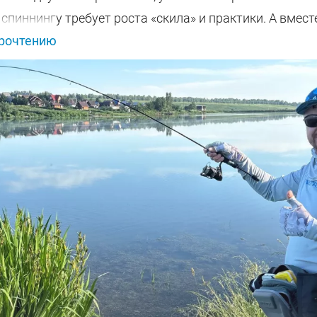
спиннингу требует роста «скила» и практики. А вместе 
прочтению