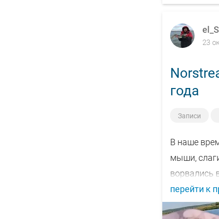
el_S
23 о
Norstre
года
Записи
В наше вре
мыши, слаги
ворвались 
перейти к 