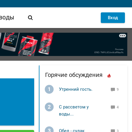
 ВОДЫ
Вход
Горячие обсуждения
1
Утренний гость.
9
2
С рассветом у
4
воды...
3
Обед - судак
3