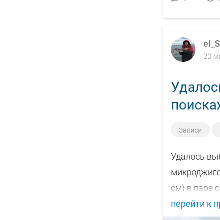
el_S
20 м
Удалос
поисках
Записи
Удалось выб
микроджигов
см) в паре с
перейти к 