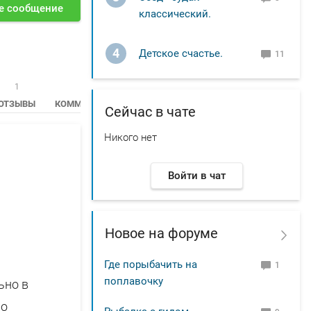
е сообщение
классический.
4
Детское счастье.
11
1
9
ОТЗЫВЫ
КОММЕНТАРИИ
Сейчас в чате
Никого нет
Войти в чат
Новое на форуме
Где порыбачить на
1
поплавочку
ьно в
по