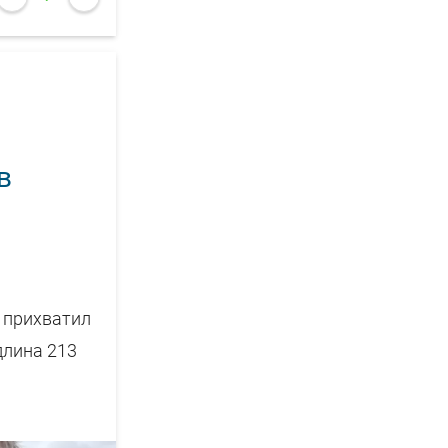
в
й прихватил
длина 213