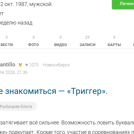
2 окт. 1987, мужской.
Лично
ет
 неделю назад
0
0
0
23
0
ВЕСТИ
ФОТО
ВИДЕО
ЗАПИСИ
КАРТЫ
antillo
1075
Новосибирск
ля 2026, 21:36
е знакомиться — «Триггер».
Рыбацкие блоги
атягивает всё сильнее. Возможность ловить буквал
е» подкупает. Кроме того, участие в соревнованиях 