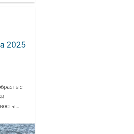
на 2025
образные
ки
восты...