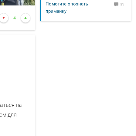
Помогите опознать
39
приманку
4
м
аться на
ом для
.