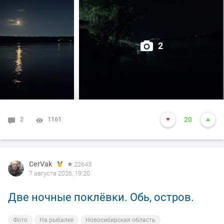
2
2
1161
20
CerVak
22643
7 августа 2026, 19:20
Две ночные поклёвки. Обь, остров.
Фото
На рыбалке
Новосибирская область