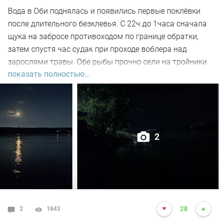
Вода в Оби поднялась и появились первые поклёвки
после длительного безклевья. С 22ч до 1часа сначала
щука на забросе противоходом по границе обратки,
затем спустя час судак при проходе воблера над
зарослями травы. Обе рыбы прочно сели на тройники
показать полностью...
и при чистке оказались с пустыми желудками. Ждем
дальнейших поклёвок.
2
2
1843
28