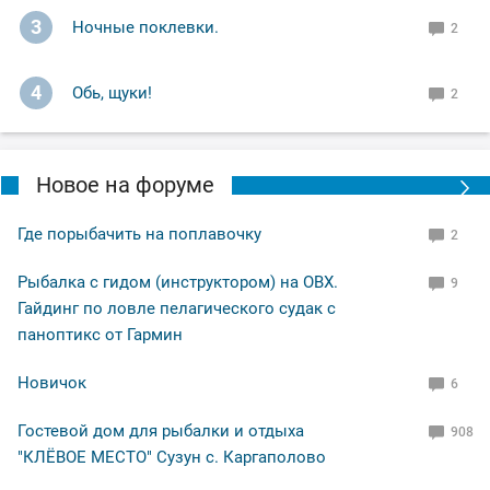
3
Ночные поклевки.
2
4
Обь, щуки!
2
Новое на форуме
Где порыбачить на поплавочку
2
Рыбалка с гидом (инструктором) на ОВХ.
9
Гайдинг по ловле пелагического судак с
паноптикс от Гармин
Новичок
6
Гостевой дом для рыбалки и отдыха
908
"КЛЁВОЕ МЕСТО" Сузун с. Каргаполово