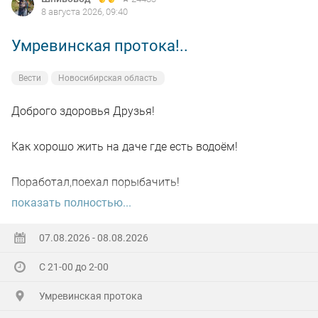
8 августа 2026, 09:40
Умревинская протока!..
Вести
Новосибирская область
Доброго здоровья Друзья!
Как хорошо жить на даче где есть водоём!
Поработал,поехал порыбачить!
показать полностью...
Вот так я и поступил вчера, сначала
поработал"цирюльником" 😂в теплицах!
07.08.2026 - 08.08.2026
С 21-00 до 2-00
А вечером захотелось повторить предыдущее "ночное
рандеву"!
Умревинская протока