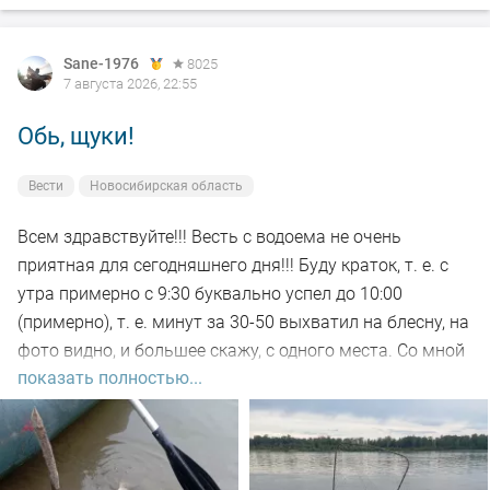
Sane-1976
8025
7 августа 2026, 22:55
Обь, щуки!
Вести
Новосибирская область
Всем здравствуйте!!! Весть с водоема не очень
приятная для сегодняшнего дня!!! Буду краток, т. е. с
утра примерно с 9:30 буквально успел до 10:00
(примерно), т. е. минут за 30-50 выхватил на блесну, на
фото видно, и большее скажу, с одного места. Со мной
показать полностью...
был рыбак, который рыбачил с берега, т. е. я его увез
на остров на белую рыбу, а сам дальше, как обычно, по
корягам. Уже много написал)))). Так вот, сегодня
долбил до вечера выхода не как от слова совсем!!! Но