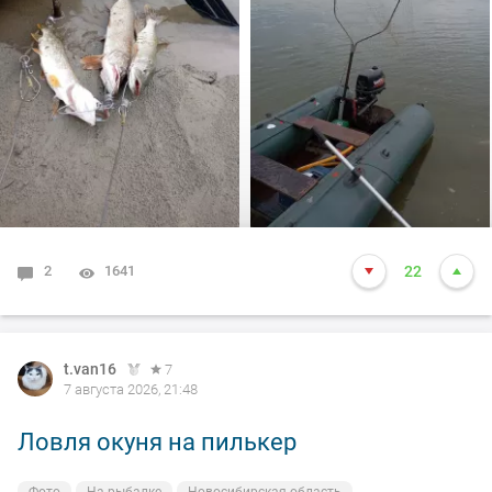
произошло не которое событие. Я предупредил деда
т.е собирайся домой, а сам от него 100м. И в отвес
между бревен я опустил блесну и понятно толи зацеп,
толи рыба, да оказалось опять дур махина, но я думаю
14-15 это точно. Так вот она меня помучила и я ее в
подсак, сильно ударила и в сплеск. Как так получилось
что в подсаке осталась одна блесна. Ну и как всегда
вам нхнч!!!
2
1641
22
t.van16
7
7 августа 2026, 21:48
Ловля окуня на пилькер