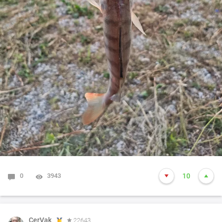
0
3943
10
CerVak
22643