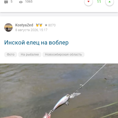
5
1065
11
KostyaZed
8070
8 августа 2026, 15:17
Инской елец на воблер
Фото
На рыбалке
Новосибирская область