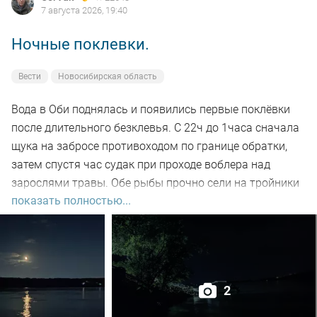
7 августа 2026, 19:40
Ночные поклевки.
Вести
Новосибирская область
Вода в Оби поднялась и появились первые поклёвки
после длительного безклевья. С 22ч до 1часа сначала
щука на забросе противоходом по границе обратки,
затем спустя час судак при проходе воблера над
зарослями травы. Обе рыбы прочно сели на тройники
показать полностью...
и при чистке оказались с пустыми желудками. Ждем
дальнейших поклёвок.
2