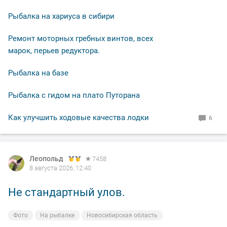
Рыбалка на хариуса в сибири
Ремонт моторных гребных винтов, всех
марок, перьев редуктора.
Рыбалка на базе
Рыбалка с гидом на плато Путорана
Как улучшить ходовые качества лодки
6
Леопольд
Леопольд
7458
7458
8 августа 2026, 12:40
8 августа 2026, 12:38
Не стандартный улов.
Утренняя красотка.
Фото
Фото
На рыбалке
На рыбалке
Новосибирская область
Новосибирская область