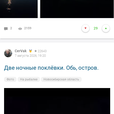
2
2159
29
CerVak
22643
7 августа 2026, 19:20
Две ночные поклёвки. Обь, остров.
Фото
На рыбалке
Новосибирская область