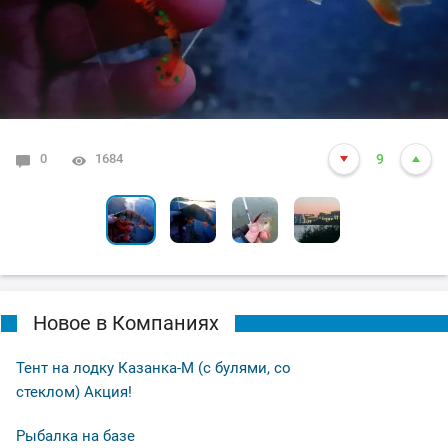
0
0
1
0
1684
1576
7983
6067
10
9
2
6
Новое в Компаниях
Тент на лодку Казанка-М (с булями, со
стеклом) Акция!
Рыбалка на базе