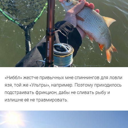
«Ниббл» жестче привычных мне спиннингов для ловли
язя, той же «Ультры», например. Поэтому приходилось
подстраивать фрикцион, дабы не сливать рыбу и
излишне её не травмировать.