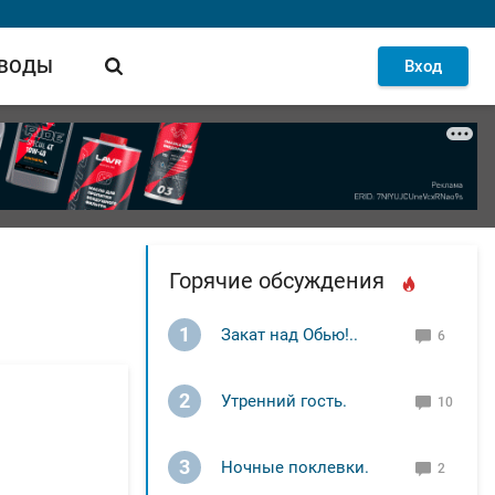
 ВОДЫ
Вход
Горячие обсуждения
1
Закат над Обью!..
6
2
Утренний гость.
10
3
Ночные поклевки.
2