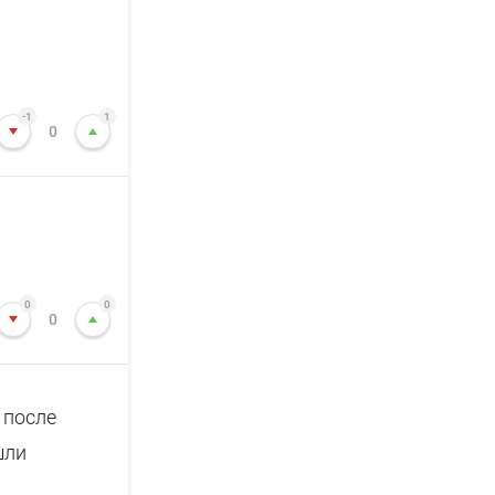
-1
1
0
0
0
0
 после
шли