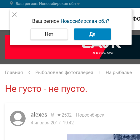
Ваш регион: Новосибирская обл
ВЕСТИ
Ф
Ваш регион
Новосибирская обл?
Нет
Да
Главная
Рыболовная фотогалерея
На рыбалке
Не густо - не пусто.
alexes
2502
Новосибирск
4 января 2017, 19:42