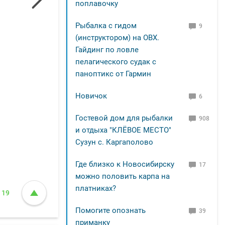
поплавочку
Рыбалка с гидом
9
(инструктором) на ОВХ.
Гайдинг по ловле
пелагического судак с
паноптикс от Гармин
Новичок
6
Гостевой дом для рыбалки
908
и отдыха "КЛЁВОЕ МЕСТО"
Сузун с. Каргаполово
Где близко к Новосибирску
17
можно половить карпа на
платниках?
19
Помогите опознать
39
приманку