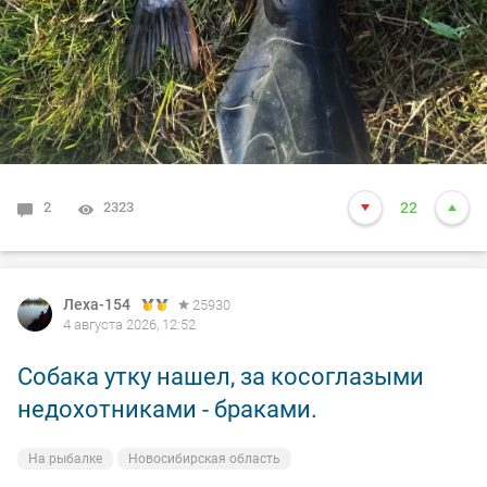
2
2323
22
Леха-154
25930
4 августа 2026, 12:52
Собака утку нашел, за косоглазыми
недохотниками - браками.
На рыбалке
Новосибирская область