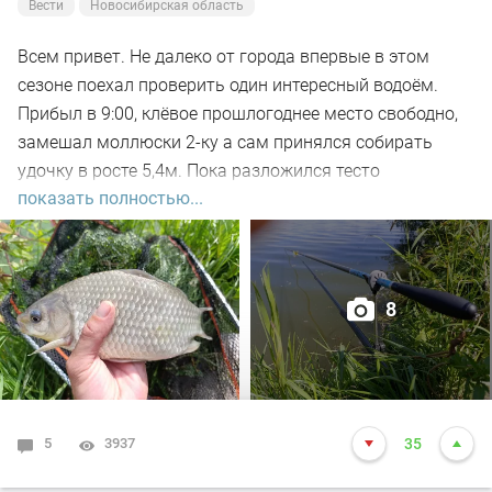
Вести
Новосибирская область
Всем привет. Не далеко от города впервые в этом
сезоне поехал проверить один интересный водоём.
Прибыл в 9:00, клёвое прошлогоднее место свободно,
замешал моллюски 2-ку а сам принялся собирать
удочку в росте 5,4м. Пока разложился тесто
показать полностью...
настоялось, 5-ть закормочных забросов и в бой.
Заброс за забросом, рыба кормится, видно по
характерным пузырям на воде а поклёвок нет. Минут
через 30-ть на очередном забросе подъём поплавка,
8
подсекаю, есть. Удочка в дугу, с глубины в 2-а метра не
сразу поднял на поверхность, достойный боец,
сопротивлялся до последнего но я его взял. Красавец
карась открыл счёт, на вскидку 500гр. Заброс за
забросом, тишина, поднялся ветер, пошла волна.
5
3937
35
Поклёвки редкие но меткие, видно слом погоды внёс
свои коррективы в активности рыбы. Максимум