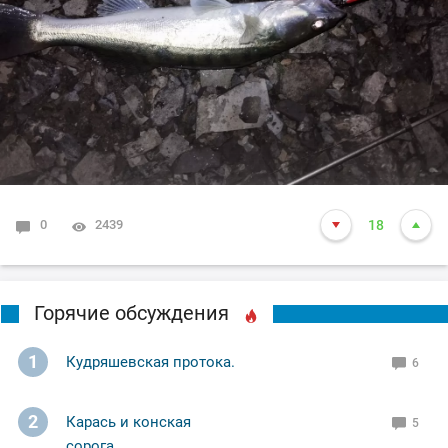
Ну а вам Друзья желаю НХНЧ и клёвых рыбалок!
С уважением Шнивовод!🤝
0
2439
18
Горячие обсуждения
1
Кудряшевская протока.
6
2
Карась и конская
5
сорога.