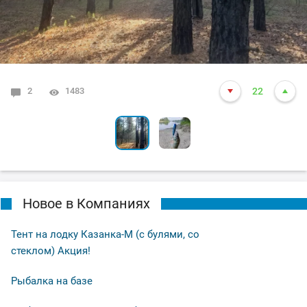
2
6
1483
1639
22
24
Новое в Компаниях
Тент на лодку Казанка-М (с булями, со
стеклом) Акция!
Рыбалка на базе