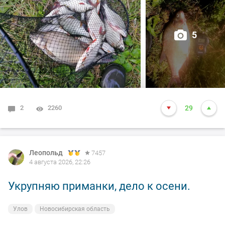
5
2
2260
29
Леопольд
7457
4 августа 2026, 22:26
Укрупняю приманки, дело к осени.
Улов
Новосибирская область