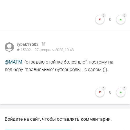
0
0
0
rybak19503
15802
27 февраля 2020, 19:48
@MATM
, "страдаю этой же болезнью", поэтому на
лёд беру "правильные" бутерброды - с салом.))).
0
0
0
Войдите на сайт, чтобы оставлять комментарии.