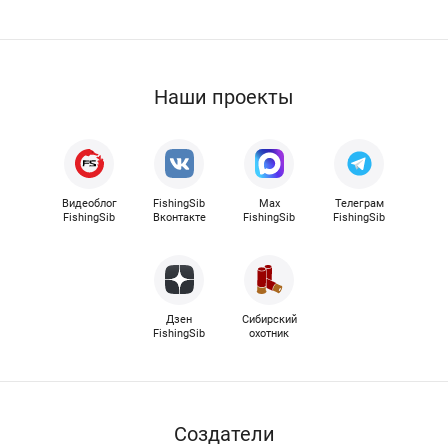
Наши проекты
Видеоблог
FishingSib
Max
Телеграм
FishingSib
Вконтакте
FishingSib
FishingSib
Дзен
Сибирский
FishingSib
охотник
Cоздатели