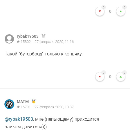
0
0
0
rybak19503
15802
27 февраля 2020, 11:16
Такой "бутерброд" только к коньяку.
0
0
0
MATM
16791
27 февраля 2020, 13:37
@rybak19503
, мне (непьющему) приходится
чайком давиться)))