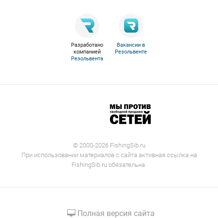
Разработано
Вакансии в
компанией
Резольвенте
Резольвента
© 2000-2026 FishingSib.ru
При использовании материалов с сайта активная ссылка на
FishingSib.ru обязательна.
Полная версия сайта