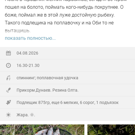
пошел на болото, поймать кого-нибудь покрупнее. О
боже, поймал же в этой луже достойную рыбеху.
Такого подлещика на поплавочку и на Оби то не
вытащишь.
показать полностью...
Ну а так все как обычно, свои 2.5 кг белой рыбы
поймал.
04.08.2026
16.30-21.30
На заказе еще покидал спиннинг. Поймал 8 наников.
Отпустил, и пошел домой.
спиннинг; поплавочная удочка
Прикорм Дунаев. Резина Олта.
Подлещик 875гр, еще 6 мелких, 6 сорог, 1 подъязок
Жара. 🌞.