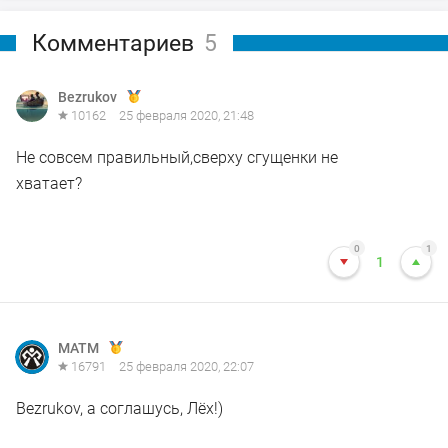
Комментариев
5
Bezrukov
10162
25 февраля 2020, 21:48
Не совсем правильный,сверху сгущенки не
хватает?
0
1
1
MATM
16791
25 февраля 2020, 22:07
Bezrukov, а соглашусь, Лёх!)