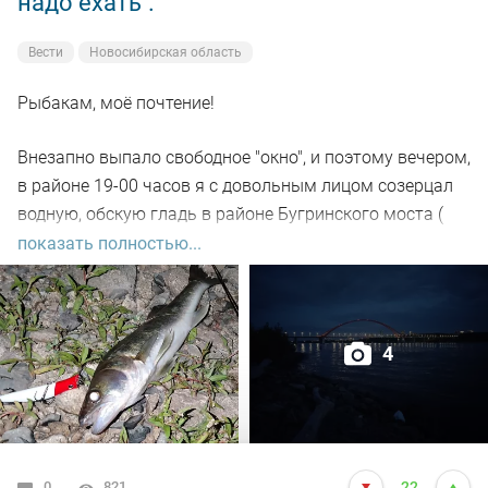
надо ехать".
Вести
Новосибирская область
Рыбакам, моё почтение!
Внезапно выпало свободное "окно", и поэтому вечером,
в районе 19-00 часов я с довольным лицом созерцал
водную, обскую гладь в районе Бугринского моста (
правый берег).
показать полностью...
Отдыхающего люда просто тьма, и на берегу ,и на
воде. Сапы, катера, гидроциклы всяких мастей
4
поднимали нехилую волну до самой темноты.
По сути: рыбалил только на спиннинг, помощниками
выступили "вертушки" и воблера.
0
821
22