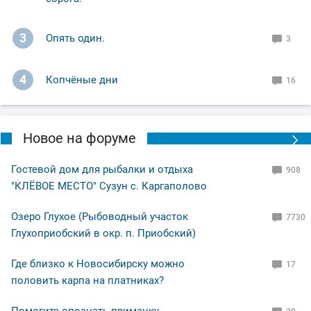
3
Опять один.
3
4
Копчёные дни
16
Новое на форуме
Гостевой дом для рыбалки и отдыха
908
"КЛЁВОЕ МЕСТО" Сузун с. Каргаполово
Озеро Глухое (Рыбоводный участок
7730
Глухоприобский в окр. п. Приобский)
Где близко к Новосибирску можно
17
половить карпа на платниках?
Помогите опознать приманку