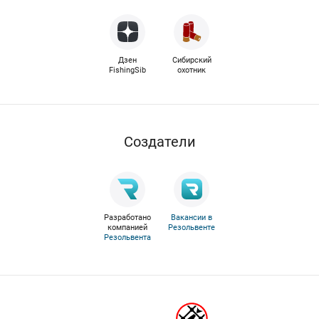
Дзен
Сибирский
FishingSib
охотник
Cоздатели
Разработано
Вакансии в
компанией
Резольвенте
Резольвента