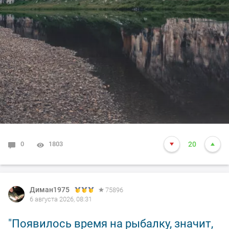
0
1803
20
Диман1975
75896
6 августа 2026, 08:31
"Появилось время на рыбалку, значит,