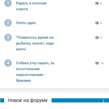
1
Карась и конская
8
сорога.
2
Опять один.
4
3
"Появилось время на
2
рыбалку, значит, надо
ехать".
4
Собака утку нашел, за
16
косоглазыми
недохотниками -
браками.
Новое на форуме