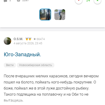
2
6
2287
2121
24
24
O.S.M.
66474
4 августа 2026, 23:45
Юго-Западный.
Вести
Новосибирская область
После вчерашних мелких карасиков, сегодня вечером
пошел на болото, поймать кого-нибудь покрупнее. О
боже, поймал же в этой луже достойную рыбеху.
Такого подлещика на поплавочку и на Оби то не
вытащишь.