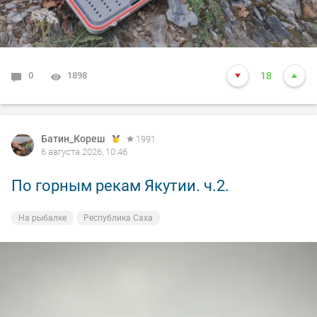
0
1898
18
Батин_Кореш
1991
6 августа 2026, 10:46
По горным рекам Якутии. ч.2.
На рыбалке
Республика Саха