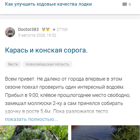
По уровню воды всё путём, особых спадов и скачков
Как улучшить ходовые качества лодки
6
не наблюдал. Малёк в изобилии, плавает вольготно.
Рыбакам, НХНЧ и рыбацких дней!
Doctor383
27709
5 августа 2026, 19:52
Карась и конская сорога.
Вести
Новосибирская область
Всем привет. Не далеко от города впервые в этом
сезоне поехал проверить один интересный водоём.
Прибыл в 9:00, клёвое прошлогоднее место свободно,
замешал моллюски 2-ку а сам принялся собирать
удочку в росте 5,4м. Пока разложился тесто
показать полностью...
настоялось, 5-ть закормочных забросов и в бой.
Заброс за забросом, рыба кормится, видно по
характерным пузырям на воде а поклёвок нет. Минут