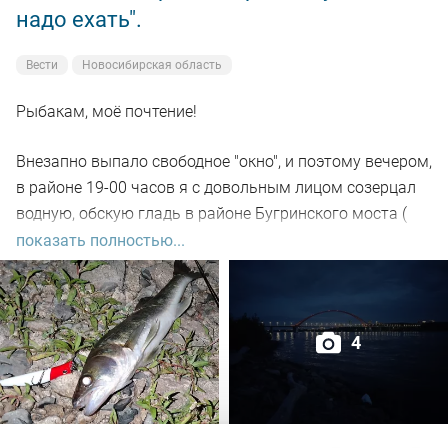
надо ехать".
Вести
Новосибирская область
Рыбакам, моё почтение!
Внезапно выпало свободное "окно", и поэтому вечером,
в районе 19-00 часов я с довольным лицом созерцал
водную, обскую гладь в районе Бугринского моста (
правый берег).
показать полностью...
Отдыхающего люда просто тьма, и на берегу ,и на
воде. Сапы, катера, гидроциклы всяких мастей
4
поднимали нехилую волну до самой темноты.
По сути: рыбалил только на спиннинг, помощниками
выступили "вертушки" и воблера.