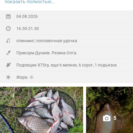
показать полностью...
Ну а так все как обычно, свои 2.5 кг белой рыбы
поймал.
04.08.2026
16.30-21.30
На заказе еще покидал спиннинг. Поймал 8 наников.
Отпустил, и пошел домой.
спиннинг; поплавочная удочка
Прикорм Дунаев. Резина Олта.
Подлещик 875гр, еще 6 мелких, 6 сорог, 1 подъязок
Жара. 🌞.
5