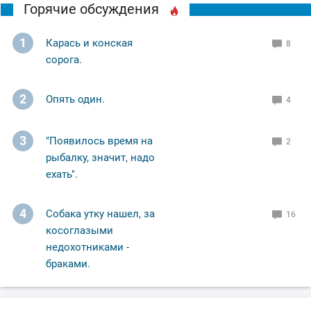
Горячие обсуждения
1
Карась и конская
8
сорога.
2
Опять один.
4
3
"Появилось время на
2
рыбалку, значит, надо
ехать".
4
Собака утку нашел, за
16
косоглазыми
недохотниками -
браками.