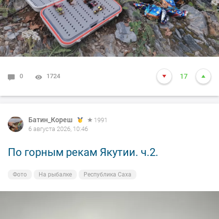
0
1724
17
Батин_Кореш
1991
6 августа 2026, 10:46
По горным рекам Якутии. ч.2.
Фото
На рыбалке
Республика Саха