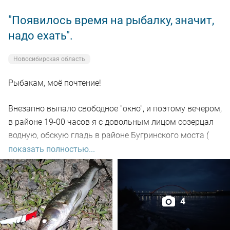
"Появилось время на рыбалку, значит,
надо ехать".
Новосибирская область
Рыбакам, моё почтение!
Внезапно выпало свободное "окно", и поэтому вечером,
в районе 19-00 часов я с довольным лицом созерцал
водную, обскую гладь в районе Бугринского моста (
правый берег).
показать полностью...
Отдыхающего люда просто тьма, и на берегу ,и на
воде. Сапы, катера, гидроциклы всяких мастей
4
поднимали нехилую волну до самой темноты.
По сути: рыбалил только на спиннинг, помощниками