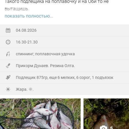
Такого подлещика на поплавочку и на Оби то не
вытащишь.
показать полностью...
Ну а так все как обычно, свои 2.5 кг белой рыбы
поймал.
04.08.2026
16.30-21.30
На заказе еще покидал спиннинг. Поймал 8 наников.
Отпустил, и пошел домой.
спиннинг; поплавочная удочка
Прикорм Дунаев. Резина Олта.
Подлещик 875гр, еще 6 мелких, 6 сорог, 1 подъязок
Жара. 🌞.
5