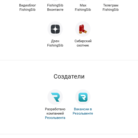
Видеоблог
FishingSib
Max
Телеграм
FishingSib
Вконтакте
FishingSib
FishingSib
Дзен
Сибирский
FishingSib
охотник
Cоздатели
Разработано
Вакансии в
компанией
Резольвенте
Резольвента