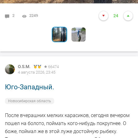
2
6
2249
2091
24
24
O.S.M.
66474
4 августа 2026, 23:45
Юго-Западный.
Новосибирская область
После вчерашних мелких карасиков, сегодня вечером
пошел на болото, поймать кого-нибудь покрупнее. О
боже, поймал же в этой луже достойную рыбеху.