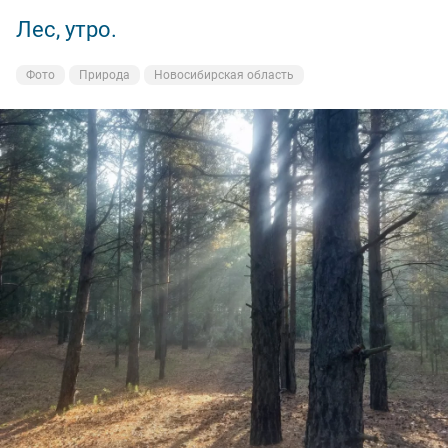
Лес, утро.
Кудряшевская протока.
Фото
Фото
Природа
На рыбалке
Новосибирская область
Новосибирская область