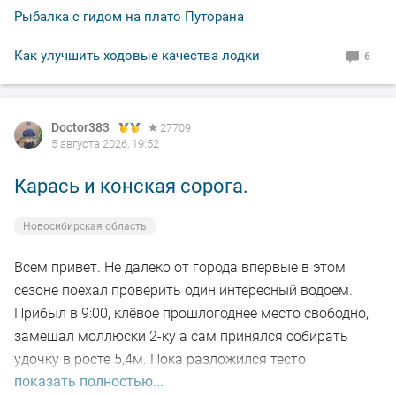
рад.
Рыбалка с гидом на плато Путорана
По уровню воды всё путём, особых спадов и скачков
Как улучшить ходовые качества лодки
6
не наблюдал. Малёк в изобилии, плавает вольготно.
Рыбакам, НХНЧ и рыбацких дней!
Doctor383
27709
5 августа 2026, 19:52
Карась и конская сорога.
Новосибирская область
Всем привет. Не далеко от города впервые в этом
сезоне поехал проверить один интересный водоём.
Прибыл в 9:00, клёвое прошлогоднее место свободно,
замешал моллюски 2-ку а сам принялся собирать
удочку в росте 5,4м. Пока разложился тесто
показать полностью...
настоялось, 5-ть закормочных забросов и в бой.