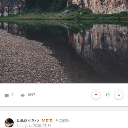
0
1697
19
Диман1975
75896
6 августа 2026, 08:31