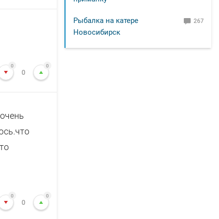
Рыбалка на катере
267
Новосибирск
0
0
0
 очень
юсь.что
то
0
0
0