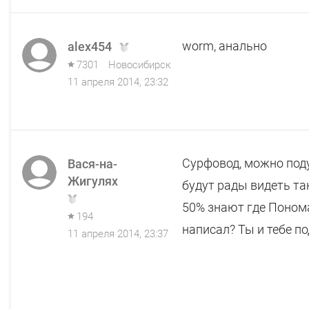
worm, анально
alex454
7301
Новосибирск
11 апреля 2014, 23:32
Cурфовод, можно под
Вася-на-
Жигулях
будут рады видеть та
50% знают где Понома
194
написал? Ты и тебе по
11 апреля 2014, 23:37