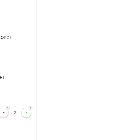
может
ью
0
2
2