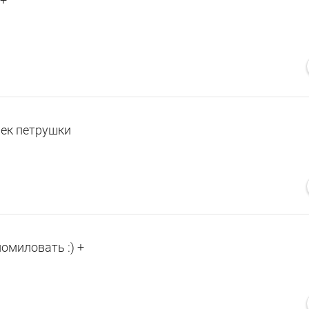
++
чек петрушки
помиловать :) +