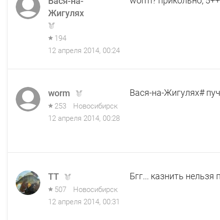
worm? прикольно, 5+
Вася-на-
Жигулях
194
12 апреля 2014, 00:24
Вася-на-Жигулях# пу
worm
253
Новосибирск
12 апреля 2014, 00:28
Бгг... казнить нельзя 
ТТ
507
Новосибирск
12 апреля 2014, 00:31