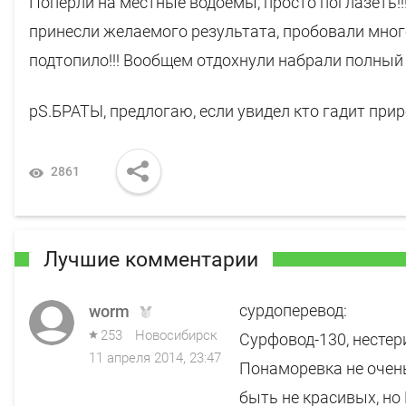
Попёрли на местные водоёмы, просто поглазеть!!!
принесли желаемого результата, пробовали много
подтопило!!! Вообщем отдохнули набрали полный 
pS.БРАТЫ, предлогаю, если увидел кто гадит при
2861
Лучшие комментарии
сурдоперевод:
worm
253
Новосибирск
Сурфовод-130, нестерил
11 апреля 2014, 23:47
Понаморевка не очень 
быть не красивых, но