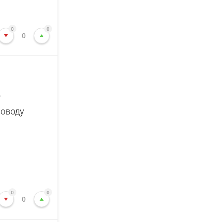
0
0
0
о
поводу
0
0
0