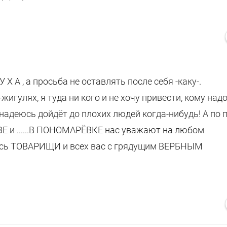
 У Х А , а просьба не оставлять после себя -каку-.
гулях, я туда ни кого и не хочу привести, кому над
 надеюсь дойдёт до плохих людей когда-нибудь! А по 
АЗЕ и ......В ПОНОМАРЁВКЕ нас уважают на любом
итесь ТОВАРИЩИ и всех вас с грядущим ВЕРБНЫМ