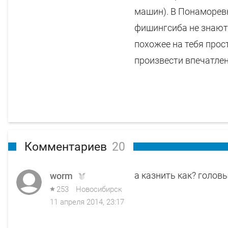
машин). В Понаморевк
фишингсиба не знают 
похожее на тебя прос
произвести впечатле
Комментариев
20
а казнить как? голов
worm
253
Новосибирск
11 апреля 2014, 23:17