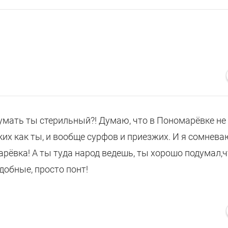
умать ты стерильный?! Думаю, что в Пономарёвке не
ких как ты, и вообще сурфов и приезжих. И я сомнева
рёвка! А ты туда народ ведешь, ты хорошо подумал,ч
добные, просто понт!