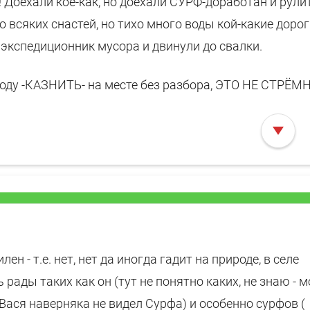
 Доехали кое-как, но доехали СУРФ-доработан и рулит!
 всяких снастей, но тихо много воды кой-какие доро
экспедиционник мусора и двинули до свалки.
роду -КАЗНИТЬ- на месте без разбора, ЭТО НЕ СТРЁМН
ен - т.е. нет, нет да иногда гадит на природе, в селе
рады таких как он (тут не понятно каких, не знаю - 
 Вася наверняка не видел Сурфа) и особенно сурфов (