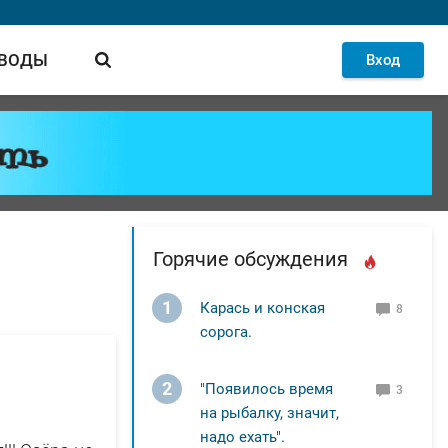
 ВОДЫ
Вход
Горячие обсуждения
1
Карась и конская
8
сорога.
2
"Появилось время
3
на рыбалку, значит,
надо ехать".