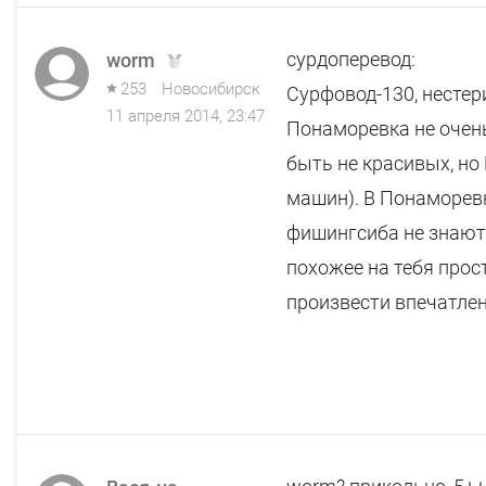
сурдоперевод:
worm
253
Новосибирск
Сурфовод-130, нестерил
11 апреля 2014, 23:47
Понаморевка не очень 
быть не красивых, но
машин). В Понаморевк
фишингсиба не знают 
похожее на тебя прос
произвести впечатле