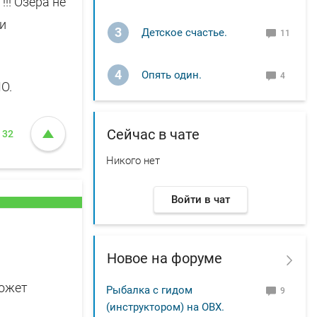
!! Озёра не
ги
3
Детское счастье.
11
4
Опять один.
4
О.
Сейчас в чате
32
Никого нет
Войти в чат
Новое на форуме
может
Рыбалка с гидом
9
(инструктором) на ОВХ.