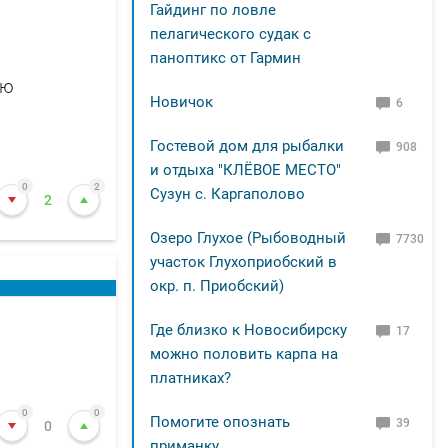
Гайдинг по ловле
пелагического судак с
паноптикс от Гармин
ью
Новичок
6
Гостевой дом для рыбалки
908
и отдыха "КЛЁВОЕ МЕСТО"
0
2
Сузун с. Каргаполово
2
Озеро Глухое (Рыбоводный
7730
участок Глухоприобский в
окр. п. Приобский)
Где близко к Новосибирску
17
можно половить карпа на
платниках?
0
0
Помогите опознать
39
0
приманку