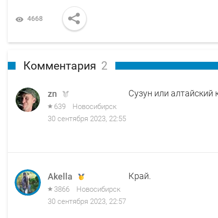
4668
Комментария
2
Сузун или алтайский 
zn
639
Новосибирск
30 сентября 2023, 22:55
Край.
Akella
3866
Новосибирск
30 сентября 2023, 22:57