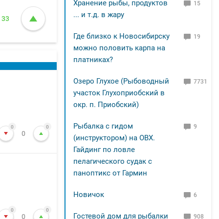
Хранение рыбы, продуктов
15
... и т.д. в жару
33
Где близко к Новосибирску
19
можно половить карпа на
платниках?
Озеро Глухое (Рыбоводный
7731
участок Глухоприобский в
окр. п. Приобский)
Рыбалка с гидом
9
0
0
0
(инструктором) на ОВХ.
Гайдинг по ловле
пелагического судак с
паноптикс от Гармин
Новичок
6
0
0
Гостевой дом для рыбалки
0
908