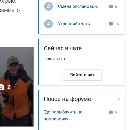
их рыб.
3
Смена обстановки.
6
Граммы от
4
Утренний гость.
15
Сейчас в чате
Никого нет
Войти в чат
2
Новое на форуме
Где порыбачить на
6
поплавочку