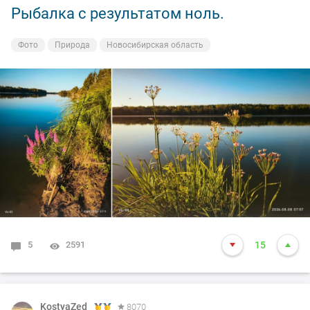
Рыбалка с результатом ноль.
Фото
Природа
Новосибирская область
5
2591
15
KostyaZed
8070