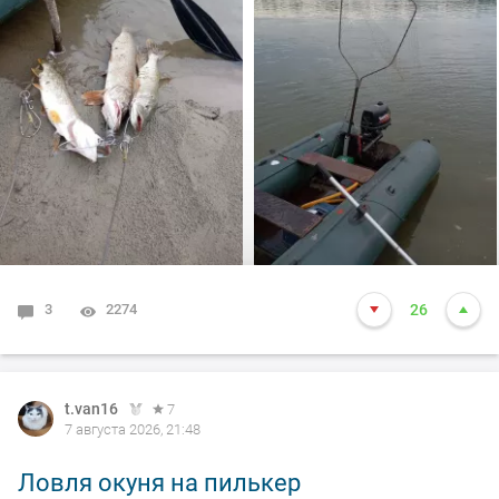
долбил до вечера выхода не как от слова совсем!!! Но
произошло не которое событие. Я предупредил деда
т.е собирайся домой, а сам от него 100м. И в отвес
между бревен я опустил блесну и понятно толи зацеп,
толи рыба, да оказалось опять дур махина, но я думаю
14-15 это точно. Так вот она меня помучила и я ее в
подсак, сильно ударила и в сплеск. Как так получилось
что в подсаке осталась одна блесна. Ну и как всегда
вам нхнч!!!
3
2274
26
t.van16
7
7 августа 2026, 21:48
Ловля окуня на пилькер