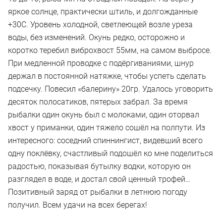
яркое солнце, практически штиль, и долгожданные
+30С. Уровень холодной, светлеющей возле уреза
воды, без изменений. Окунь редко, осторожно и
коротко теребил виброхвост 55мм, на самом выбросе.
При медленной проводке с подёргиваниями, шнур
держал в постоянной натяжке, чтобы успеть сделать
подсечку. Повесил «балерину» 20гр. Удалось уговорить
десяток полосатиков, пятерых забрал. За время
рыбалки один окунь был с молоками, один оторвал
хвост у приманки, один тяжело сошёл на полпути. Из
интересного: соседний спиннингист, видевший всего
одну поклёвку, счастливый подошёл ко мне поделиться
радостью, показывая бутылку водки, которую он
разглядел в воде, и достал свой ценный трофей…
Позитивный заряд от рыбалки в летнюю погоду
получил. Всем удачи на всех берегах!