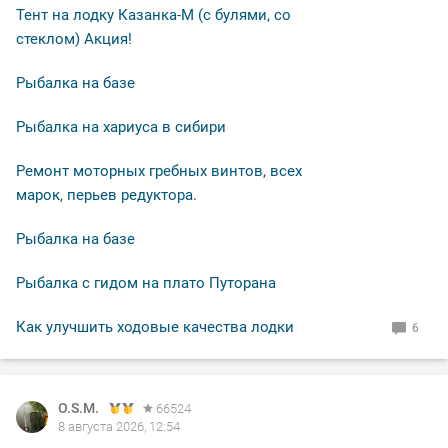
Тент на лодку Казанка-М (с булями, со
стеклом) Акция!
Рыбалка на базе
Рыбалка на хариуса в сибири
Ремонт моторных гребных винтов, всех
марок, перьев редуктора.
Рыбалка на базе
Рыбалка с гидом на плато Путорана
Как улучшить ходовые качества лодки
6
O.S.M.
O.S.M.
O.S.M.
O.S.M.
66524
66524
66524
66524
8 августа 2026, 12:54
8 августа 2026, 12:50
7 августа 2026, 12:05
7 августа 2026, 11:14