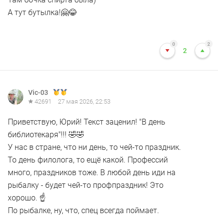
А тут бутылка!🤗😂
0
2
2
Vic-03
42691
27 мая 2026, 22:53
Приветствую, Юрий! Текст заценил! "В день
библиотекаря"!!! 🤣🤣
У нас в стране, что ни день, то чей-то праздник.
То день филолога, то ещё какой. Профессий
много, праздников тоже. В любой день иди на
рыбалку - будет чей-то профпраздник! Это
хорошо. ☝
По рыбалке, ну, что, спец всегда поймает.