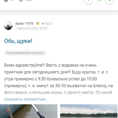
19
Sane-1976
8025
7 августа 2026, 22:55
Обь, щуки!
Новосибирская область
Всем здравствуйте!!! Весть с водоема не очень
приятная для сегодняшнего дня!!! Буду краток, т. е. с
утра примерно с 9:30 буквально успел до 10:00
(примерно), т. е. минут за 30-50 выхватил на блесну, на
фото видно, и большее скажу, с одного места. Со мной
показать полностью...
был рыбак, который рыбачил с берега, т. е. я его увез
на остров на белую рыбу, а сам дальше, как обычно, по
корягам. Уже много написал)))). Так вот, сегодня