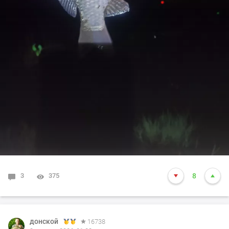
3
375
8
донской
16738