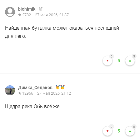
biohimik
2782
27 мая 2026, 21:37
Найденная бутылка может оказаться последней
для него.
0
5
5
Димка_Седаков
12966
27 мая 2026, 21:12
Щедра река Обь всё же
0
5
5