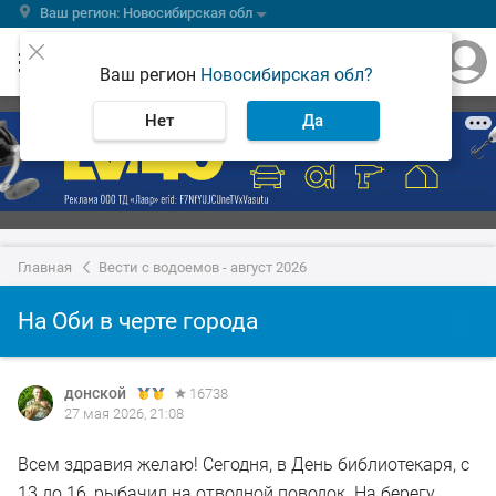
Ваш регион: Новосибирская обл
Ваш регион
Новосибирская обл?
Нет
Да
Главная
Вести с водоемов - август 2026
На Оби в черте города
донской
16738
27 мая 2026, 21:08
Всем здравия желаю! Сегодня, в День библиотекаря, с
13 до 16, рыбачил на отводной поводок. На берегу