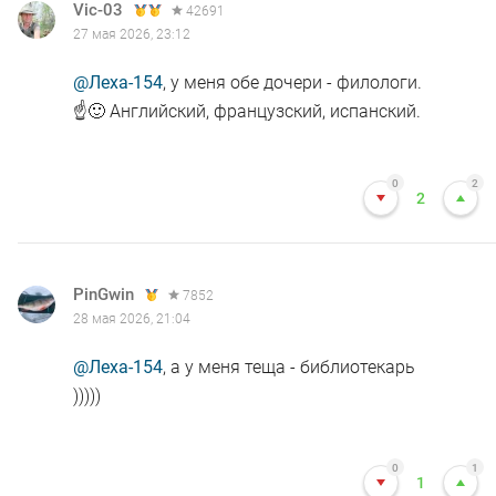
Vic-03
42691
27 мая 2026, 23:12
@Леха-154
, у меня обе дочери - филологи.
☝🙂 Английский, французский, испанский.
0
2
2
PinGwin
7852
28 мая 2026, 21:04
@Леха-154
, а у меня теща - библиотекарь
)))))
0
1
1