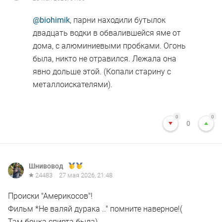
@biohimik
, парни находили бутылок
двадцать водки в обвалившейся яме от
дома, с алюминиевыми пробками. Огонь
была, никто не отравился. Лежала она
явно дольше этой. (Копали старину с
металлоискателями).
0
0
0
Шнивовод
24483
27 мая 2026, 21:48
Происки "Америкосов"!
Фильм *Не валяй дурака .." помните наверное!(
Там бочка спирта была)