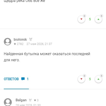
Щедра река Обь всё же
0
5
5
biohimik
2782
27 мая 2026, 21:37
Найденная бутылка может оказаться последней
для него.
0
5
ОТВЕТОВ
1
5
Balgan
3
28 мая 2026, 01:30