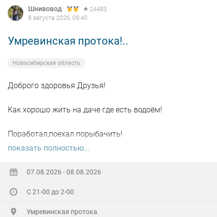
Шнивовод
24483
8 августа 2026, 09:40
Умревинская протока!..
Новосибирская область
Доброго здоровья Друзья!
Как хорошо жить на даче где есть водоём!
Поработал,поехал порыбачить!
показать полностью...
Вот так я и поступил вчера, сначала
поработал"цирюльником" 😂в теплицах!
07.08.2026 - 08.08.2026
С 21-00 до 2-00
А вечером захотелось повторить предыдущее "ночное
рандеву"!
Умревинская протока