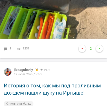
1
1237
2
jlexagubskiy
1997
19 июля 2025, 17:53
История о том, как мы под проливным
дождем нашли щуку на Иртыше!
Отчеты о рыбалке