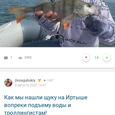
1
2452
14
jlexagubskiy
1997
9 августа 2025, 14:47
Как мы нашли щуку на Иртыше
вопреки подъему воды и
троллингистам!