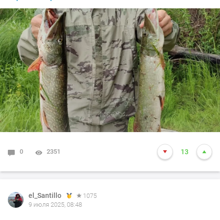
0
2351
13
el_Santillo
1075
9 июля 2025, 08:48