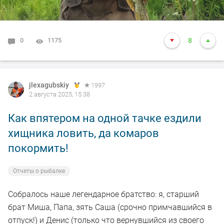
0
1175
8
jlexagubskiy
1997
2 августа 2025, 15:38
Как впятером на одной тачке ездили
хищника ловить, да комаров
покормить!
Отчеты о рыбалке
Собралось наше легендарное братство: я, старший
брат Миша, Папа, зять Саша (срочно примчавшийся в
отпуск!) и Денис (только что вернувшийся из своего