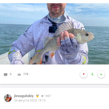
0
778
6
jlexagubskiy
1997
24 августа 2025, 19:13