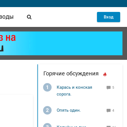
 ВОДЫ
Вход
Горячие обсуждения
1
Карась и конская
5
сорога.
2
Опять один.
4