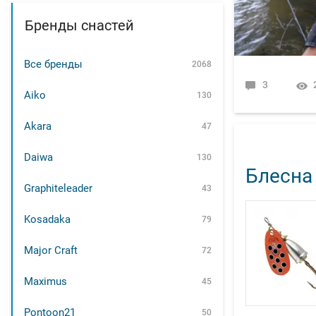
Бренды снастей
Все бренды
2068
3
Aiko
130
Akara
47
Daiwa
130
Блесна 
Graphiteleader
43
Kosadaka
79
Major Craft
72
Maximus
45
Pontoon21
50