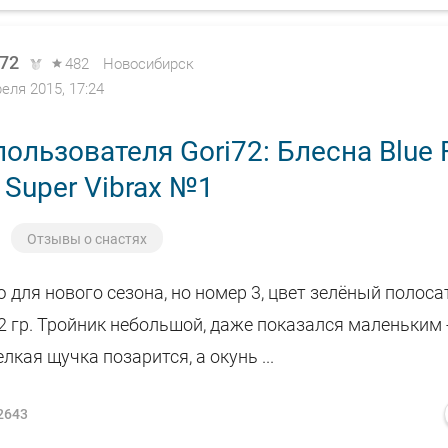
i72
482
Новосибирск
реля 2015, 17:24
ользователя Gori72: Блесна Blue 
Super Vibrax №1
Отзывы о снастях
 для нового сезона, но номер 3, цвет зелёный полоса
12 гр. Тройник небольшой, даже показался маленьким 
лкая щучка позарится, а окунь ...
2643