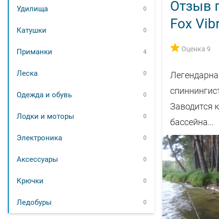
Отзыв 
Удилища
0
Fox Vib
Катушки
0
Оценка 9
Приманки
4
Леска
0
Легендарна
спиннингист
Одежда и обувь
0
Заводится к
Лодки и моторы
0
бассейна...
Электроника
0
Аксессуары
0
Крючки
0
Ледобуры
0