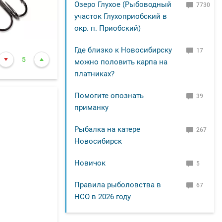
Озеро Глухое (Рыбоводный
7730
участок Глухоприобский в
окр. п. Приобский)
Где близко к Новосибирску
17
5
можно половить карпа на
платниках?
Помогите опознать
39
приманку
Рыбалка на катере
267
Новосибирск
Новичок
5
Правила рыболовства в
67
НСО в 2026 году