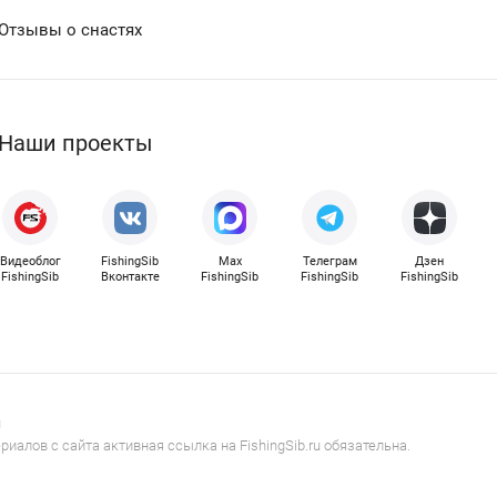
Отзывы о снастях
Наши проекты
Видеоблог
FishingSib
Max
Телеграм
Дзен
FishingSib
Вконтакте
FishingSib
FishingSib
FishingSib
u
иалов с сайта активная ссылка на FishingSib.ru обязательна.