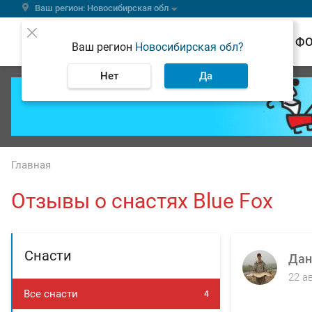
Ваш регион: Новосибирская обл
ВЕСТИ
Ф
Ваш регион
Новосибирская обл?
Нет
Да
Главная
Отзывы о снастях Blue Fox
Снасти
Дан
22 а
Все снасти
4