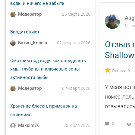
воды и ничего не забыть
Модератор
25 марта 2026
Aug
5 фе
Балду гоняют.
Отзыв п
Батин_Кореш
02 февраля 2026
Shallow
Смотрим под воду: как определять
ямы, глубины и ключевые зоны
Оценка 9
активности рыбы
У меня вот 
Модератор
16 января 2026
номер, толь
отзывались 
Хранение блесен, приманок на
спиннинг.
5
Maksim76
22 июля 2025