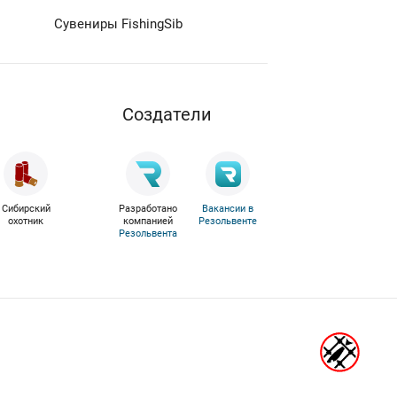
Сувениры FishingSib
Cоздатели
Сибирский
Разработано
Вакансии в
охотник
компанией
Резольвенте
Резольвента