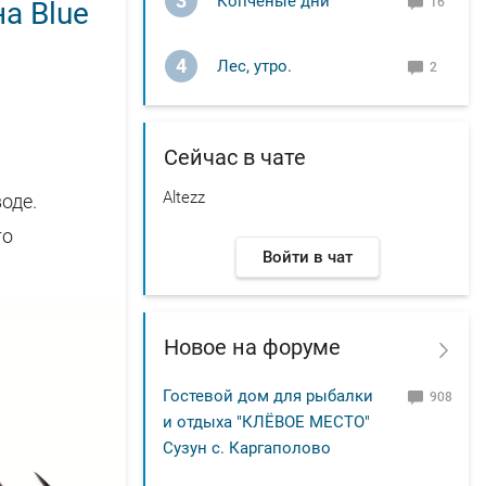
3
Копчёные дни
16
а Blue
4
Лес, утро.
2
Сейчас в чате
Altezz
оде.
го
Войти в чат
Новое на форуме
Гостевой дом для рыбалки
908
и отдыха "КЛЁВОЕ МЕСТО"
Сузун с. Каргаполово