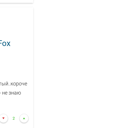
Fox
тый..короче
- не знаю
2