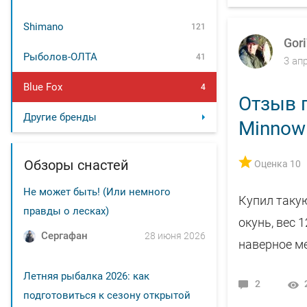
Shimano
121
Gor
Рыболов-ОЛТА
41
3 ап
Blue Fox
4
Отзыв п
Другие бренды
Minnow 
Обзоры снастей
Оценка 10
Не может быть! (Или немного
Купил такую
правды о лесках)
окунь, вес 
Сергафан
28 июня 2026
наверное ме
Летняя рыбалка 2026: как
2
подготовиться к сезону открытой