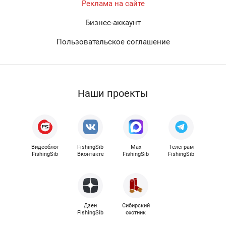
Реклама на сайте
Бизнес-аккаунт
Пользовательское соглашение
Наши проекты
Видеоблог
FishingSib
Max
Телеграм
FishingSib
Вконтакте
FishingSib
FishingSib
Дзен
Сибирский
FishingSib
охотник