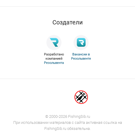
Cоздатели
Разработано
Вакансии в
компанией
Резольвенте
Резольвента
© 2000-2026 FishingSib.ru
При использовании материалов с сайта активная ссылка на
FishingSib.ru обязательна.