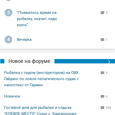
3
"Появилось время на
3
рыбалку, значит, надо
ехать".
4
Вечерка.
1
Новое на форуме
Рыбалка с гидом (инструктором) на ОВХ.
9
Гайдинг по ловле пелагического судак с
паноптикс от Гармин
Новичок
6
Гостевой дом для рыбалки и отдыха
908
"КЛЁВОЕ МЕСТО" Сузун с. Каргаполово