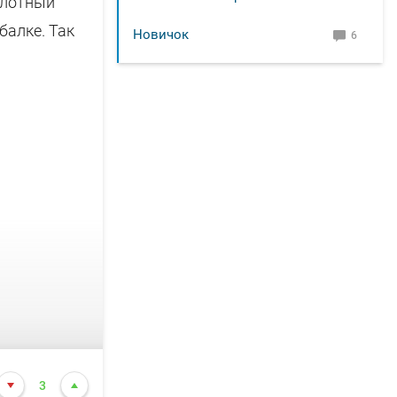
слотный
балке. Так
Новичок
6
3