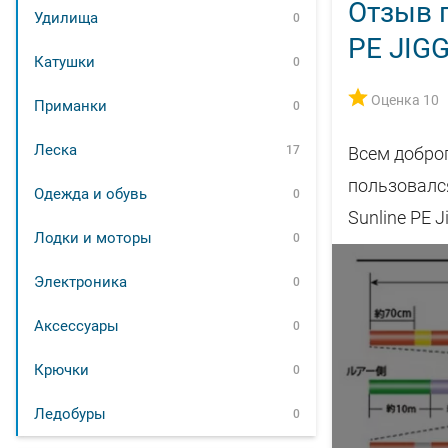
Отзыв п
Удилища
0
PE JIGG
Катушки
0
Оценка 10
Приманки
0
Леска
17
Всем доброг
пользовался
Одежда и обувь
0
Sunline PE J
Лодки и моторы
0
Электроника
0
Аксессуары
0
Крючки
0
Ледобуры
0