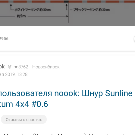
2956
ok
3762
Новосибирск
ая 2019, 13:28
ользователя noook: Шнур Sunline
um 4x4 #0.6
Отзывы о снастях