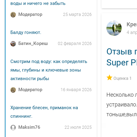
воды и ничего не забыть
Модератор
25 марта 2026
Кре
Балду гоняют.
4 ап
Батин_Кореш
02 февраля 2026
Отзыв 
Super P
Смотрим под воду: как определять
ямы, глубины и ключевые зоны
активности рыбы
Оценка 1
Модератор
16 января 2026
Несколько л
устраивало.
Хранение блесен, приманок на
тоньше,выле
спиннинг.
Maksim76
22 июля 2025