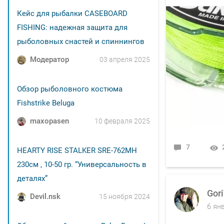
Кейс для рыбалки CASEBOARD
FISHING: надежная защита для
рыболовных снастей и спиннингов
Модератор
03 апреля 2025
Обзор рыболовного костюма
Fishstrike Beluga
maxopasen
10 февраля 2025
7
HEARTY RISE STALKER SRE-762MH
230см , 10-50 гр. “Универсальность в
деталях”
Gor
Devil.nsk
15 ноября 2024
6 ян