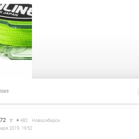
2069
i72
482
Новосибирск
варя 2019, 19:52