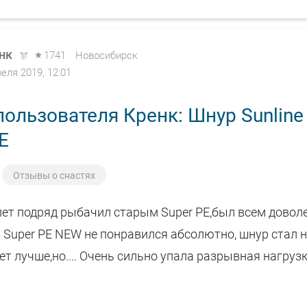
нк
1741
Новосибирск
реля 2019, 12:01
пользователя Кренк: Шнур Sunlin
E
Отзывы о снастях
ет подряд рыбачил старым Super PE,был всем доволе
 Super PE NEW не понравился абсолютно, шнур стал 
т лучше,но.... Очень сильно упала разрывная нагрузка