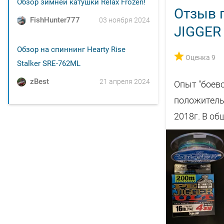
Обзор зимней катушки Relax Frozen!
Отзыв п
FishHunter777
03 ноября 2024
JIGGER
Обзор на спиннинг Hearty Rise
Оценка 9
Stalker SRE-762ML
zBest
21 апреля 2024
Опыт "боево
положительн
2018г. В об