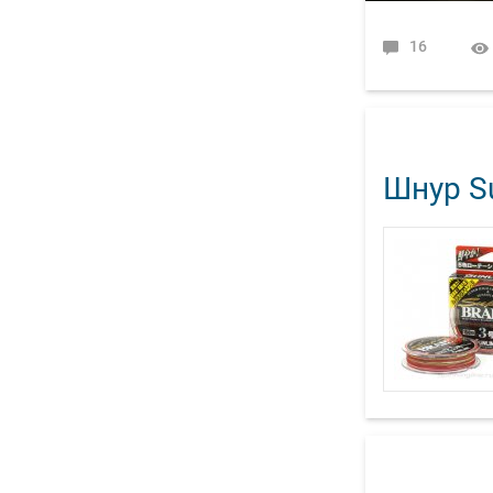
16
Шнур Su