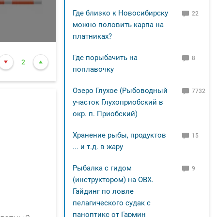
Где близко к Новосибирску
22
можно половить карпа на
платниках?
Где порыбачить на
8
2
поплавочку
Озеро Глухое (Рыбоводный
7732
участок Глухоприобский в
окр. п. Приобский)
Хранение рыбы, продуктов
15
... и т.д. в жару
Рыбалка с гидом
9
(инструктором) на ОВХ.
Гайдинг по ловле
пелагического судак с
паноптикс от Гармин