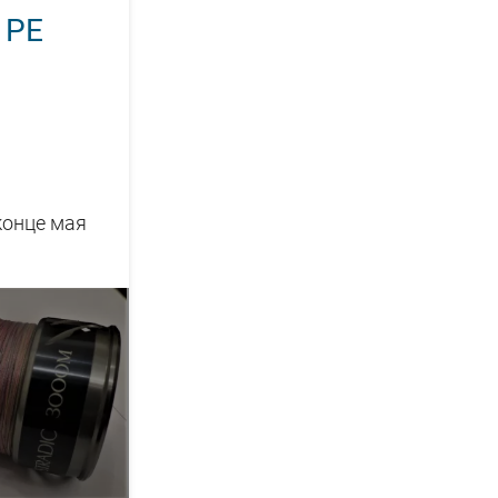
 PE
конце мая