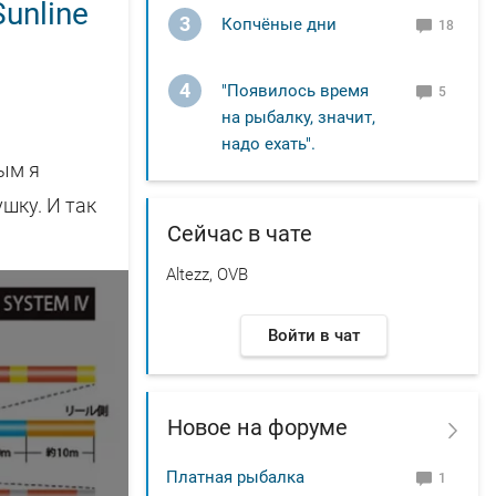
unline
3
Копчёные дни
18
4
"Появилось время
5
на рыбалку, значит,
надо ехать".
рым я
шку. И так
Сейчас в чате
Altezz, OVB
Войти в чат
Новое на форуме
Платная рыбалка
1