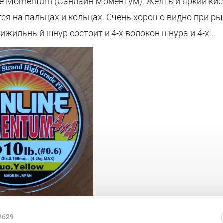
ne Momentum (Санлайн Моментум). Желтый яркий ки
тся на пальцах и кольцах. Очень хорошо видно при ры
мижильный шнур состоит и 4-х волокон шнура и 4-х...
2629