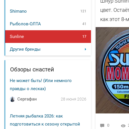
Шнур Sunli
цвет. Остаё
Shimano
121
как этот 8-
Рыболов-ОЛТА
41
Sunline
17
Другие бренды
Обзоры снастей
Не может быть! (Или немного
правды о лесках)
Сергафан
28 июня 2026
Летняя рыбалка 2026: как
подготовиться к сезону открытой
0