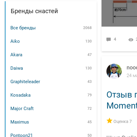
Бренды снастей
Все бренды
2068
4
Aiko
130
Akara
47
noo
Daiwa
130
24 м
Graphiteleader
43
Отзыв п
Kosadaka
79
Moment
Major Craft
72
Оценка 7
Maximus
45
Pontoon21
50