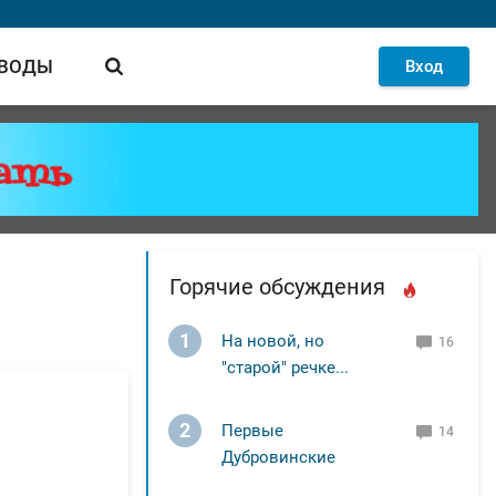
 ВОДЫ
Вход
Горячие обсуждения
1
На новой, но
16
"старой" речке...
2
Первые
14
Дубровинские