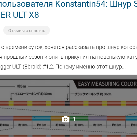
ользователя Konstantin54: Шнур S
ER ULT X8
Отзывы о снастях
о времени суток, хочется рассказать про шнур кото
 прошлый сезон и опять прикупил на новенькую кату
igger ULT (8braid) #1,2. Почему именно этот шнур...
1