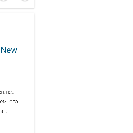
e New
н, все
немного
...