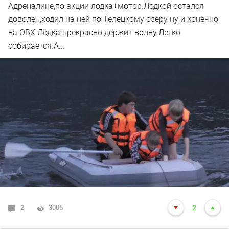
Адреналине,по акции лодка+мотор.Лодкой остался
доволен,ходил на ней по Телецкому озеру ну и конечно
на ОВХ.Лодка прекрасно держит волну.Легко
собирается.А...
2
3005
2