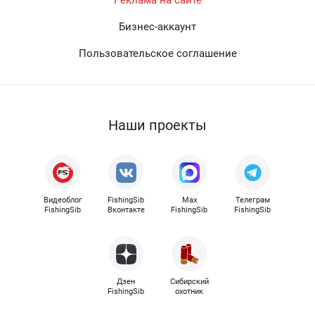
Реклама на сайте
Бизнес-аккаунт
Пользовательское соглашение
Наши проекты
Видеоблог
FishingSib
Max
Телеграм
FishingSib
Вконтакте
FishingSib
FishingSib
Дзен
Сибирский
FishingSib
охотник