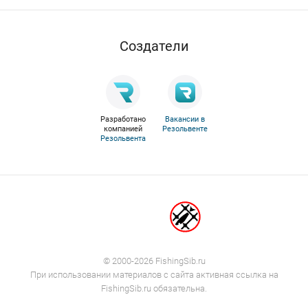
Cоздатели
Разработано
Вакансии в
компанией
Резольвенте
Резольвента
© 2000-2026 FishingSib.ru
При использовании материалов с сайта активная ссылка на
FishingSib.ru обязательна.