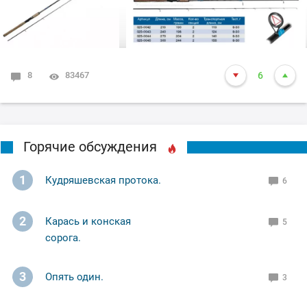
8
83467
6
Горячие обсуждения
1
Кудряшевская протока.
6
2
Карась и конская
5
сорога.
3
Опять один.
3