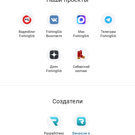
Видеоблог
FishingSib
Max
Телеграм
FishingSib
Вконтакте
FishingSib
FishingSib
Дзен
Сибирский
FishingSib
охотник
Cоздатели
Разработано
Вакансии в