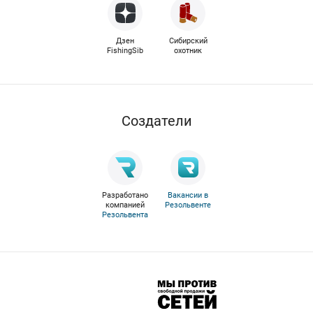
Дзен
Сибирский
FishingSib
охотник
Cоздатели
Разработано
Вакансии в
компанией
Резольвенте
Резольвента