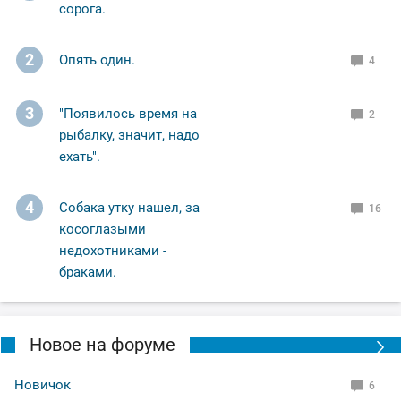
сорога.
2
Опять один.
4
3
"Появилось время на
2
рыбалку, значит, надо
ехать".
4
Собака утку нашел, за
16
косоглазыми
недохотниками -
браками.
Новое на форуме
Новичок
6