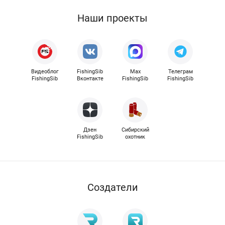
Наши проекты
Видеоблог
FishingSib
Max
Телеграм
FishingSib
Вконтакте
FishingSib
FishingSib
Дзен
Сибирский
FishingSib
охотник
Cоздатели